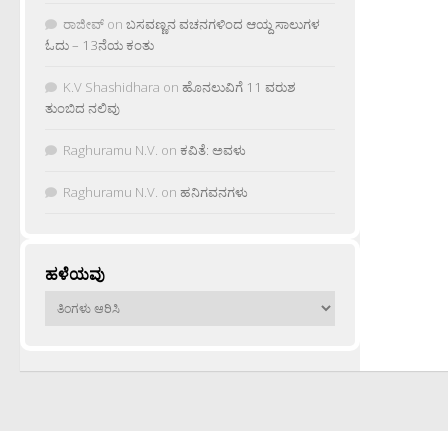
ರಾಜೀವ್
on
ಬಸವಣ್ಣನ ವಚನಗಳಿಂದ ಆಯ್ದ ಸಾಲುಗಳ
ಓದು – 13ನೆಯ ಕಂತು
K.V Shashidhara
on
ಹೊನಲುವಿಗೆ 11 ವರುಶ
ತುಂಬಿದ ನಲಿವು
Raghuramu N.V.
on
ಕವಿತೆ: ಅವಳು
Raghuramu N.V.
on
ಹನಿಗವನಗಳು
ಹಳೆಯವು
ಹಳೆಯವು