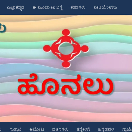
ಎಲ್ಲರಕನ್ನಡ
ಈ ಮಿಂಬಾಗಿಲ ಬಗ್ಗೆ
ಕಡತಗಳು
ವೀಡಿಯೋಗಳು
ು
ಸುತ್ತಾಟ
ಆಟೋಟ
ವಚನಗಳು
ತನ್ನೇಳಿಗೆ
ಹಿನ್ನಡವಳಿ
ಗ್ಯಾಜೆ