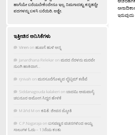
ಆಚರಣೆಗಳೊ
ಹಾಗೆಯೇ ಬರೆಯಬೇಕೆಂದೇನೂ ಇಲ್ಲ. ನಿಮಗಾದಶ್ಟು ಕನ್ನಡದ್ದೇ
ಅನಾದಿಕಾಲ
ಪದಗಳನ್ನು ಬಳಸಿ ಬರೆಯಿರಿ, ಅಶ್ಟೇ.
ಇರುವುದು ‘
ಇತ್ತೀಚಿನ ಅನಿಸಿಕೆಗಳು
Viren
on
ಹುಣಸೆ ಹುಳಿ ಅನ್ನ
Janardhana Relekar
on
ಮರದ ನೆರಳನು ಮರವೇ
ನುಂಗಿ ಹಾಕಿದಾಗ…
rjnivah
on
ಮನಸೂರೆಗೊಳ್ಳುವ ಲೈಟ್ಲಮ್ ಕಣಿವೆ
Siddanagouda kalakeri
on
ಬಾದಮಿ ಅಮವಾಸ್ಯೆ:
ಚಬನೂರ ಅಮೋಗ ಸಿದ್ದನ ಹೇಳಿಕೆ
M âñd M
on
ಕವಿತೆ: ಜೀವನ ಜ್ಯೋತಿ
C.P.Nagaraja
on
ಬಸವಣ್ಣನ ವಚನಗಳಿಂದ ಆಯ್ದ
ಸಾಲುಗಳ ಓದು – 13ನೆಯ ಕಂತು