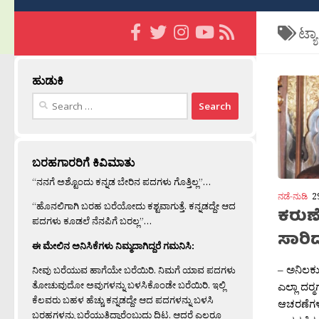
ಟ್ಯ
ಹುಡುಕಿ
Search
for:
ಬರಹಗಾರರಿಗೆ ಕಿವಿಮಾತು
“ನನಗೆ ಅಶ್ಟೊಂದು ಕನ್ನಡ ಬೇರಿನ ಪದಗಳು ಗೊತ್ತಿಲ್ಲ”…
ನಡೆ-ನುಡಿ
2
“ಹೊನಲಿಗಾಗಿ ಬರಹ ಬರೆಯೋದು ಕಶ್ಟವಾಗುತ್ತೆ. ಕನ್ನಡದ್ದೇ ಆದ
ಕರುಣೆ
ಪದಗಳು ಕೂಡಲೆ ನೆನಪಿಗೆ ಬರಲ್ಲ”…
ಸಾರಿ
ಈ ಮೇಲಿನ ಅನಿಸಿಕೆಗಳು ನಿಮ್ಮದಾಗಿದ್ದರೆ ಗಮನಿಸಿ:
– ಅನಿಲಕು
ನೀವು ಬರೆಯುವ ಹಾಗೆಯೇ ಬರೆಯಿರಿ. ನಿಮಗೆ ಯಾವ ಪದಗಳು
ತೋಚುವುದೋ ಅವುಗಳನ್ನು ಬಳಸಿಕೊಂಡೇ ಬರೆಯಿರಿ. ಇಲ್ಲಿ
ಎಲ್ಲಾ ದರ‍
ಕೆಲವರು ಬಹಳ ಹೆಚ್ಚು ಕನ್ನಡದ್ದೇ ಆದ ಪದಗಳನ್ನು ಬಳಸಿ
ಆಚರಣೆಗಳಿ
ಬರಹಗಳನ್ನು ಬರೆಯುತ್ತಿದ್ದಾರೆಂಬುದು ದಿಟ. ಆದರೆ ಎಲ್ಲರೂ