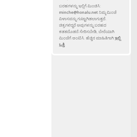
ಬರಹಗಳನ್ನು ಇಲ್ಲಿಗೆ ಮಿಂಚಿಸಿ:
minche@honalu.net
ನಿಮ್ಮ ಮಿಂಚೆ
ವಿಳಾಸವನ್ನು ಗುಟ್ಟಾಗಿಡಲಾಗುತ್ತದೆ.
ಚಿತ್ರಗಳಿದ್ದರೆ ಅವುಗಳನ್ನು ಬರಹದ
ಕಡತದೊಡನೆ ಸೇರಿಸಬೇಡಿ, ಬೇರೆಯಾಗಿ
ಮಿಂಚೆಗೆ ಅಂಟಿಸಿ. ಹೆಚ್ಚಿನ ಮಾಹಿತಿಗಾಗಿ
ಇಲ್ಲಿ
ಒತ್ತಿ
.