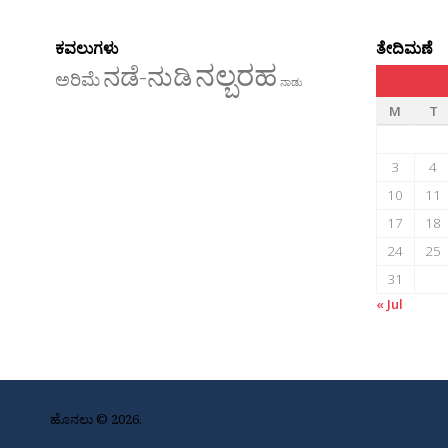
ಕವಲುಗಳು
ತೇದಿಮಣೆ
ನಲ್ಬರಹ
ನಡೆ-ನುಡಿ
ಅರಿಮೆ
ನಾಡು
M
T
3
4
10
11
17
18
24
25
31
« Jul
ಹೊನಲು © 2026.