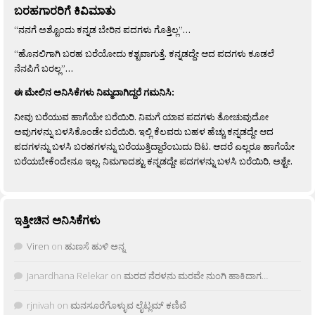
ಬರಹಗಾರರಿಗೆ ಕಿವಿಮಾತು
“ನನಗೆ ಅಶ್ಟೊಂದು ಕನ್ನಡ ಬೇರಿನ ಪದಗಳು ಗೊತ್ತಿಲ್ಲ”…
“ಹೊನಲಿಗಾಗಿ ಬರಹ ಬರೆಯೋದು ಕಶ್ಟವಾಗುತ್ತೆ. ಕನ್ನಡದ್ದೇ ಆದ ಪದಗಳು ಕೂಡಲೆ
ನೆನಪಿಗೆ ಬರಲ್ಲ”…
ಈ ಮೇಲಿನ ಅನಿಸಿಕೆಗಳು ನಿಮ್ಮದಾಗಿದ್ದರೆ ಗಮನಿಸಿ:
ನೀವು ಬರೆಯುವ ಹಾಗೆಯೇ ಬರೆಯಿರಿ. ನಿಮಗೆ ಯಾವ ಪದಗಳು ತೋಚುವುದೋ
ಅವುಗಳನ್ನು ಬಳಸಿಕೊಂಡೇ ಬರೆಯಿರಿ. ಇಲ್ಲಿ ಕೆಲವರು ಬಹಳ ಹೆಚ್ಚು ಕನ್ನಡದ್ದೇ ಆದ
ಪದಗಳನ್ನು ಬಳಸಿ ಬರಹಗಳನ್ನು ಬರೆಯುತ್ತಿದ್ದಾರೆಂಬುದು ದಿಟ. ಆದರೆ ಎಲ್ಲರೂ ಹಾಗೆಯೇ
ಬರೆಯಬೇಕೆಂದೇನೂ ಇಲ್ಲ. ನಿಮಗಾದಶ್ಟು ಕನ್ನಡದ್ದೇ ಪದಗಳನ್ನು ಬಳಸಿ ಬರೆಯಿರಿ, ಅಶ್ಟೇ.
ಇತ್ತೀಚಿನ ಅನಿಸಿಕೆಗಳು
Viren
on
ಹುಣಸೆ ಹುಳಿ ಅನ್ನ
Janardhana Relekar
on
ಮರದ ನೆರಳನು ಮರವೇ ನುಂಗಿ ಹಾಕಿದಾಗ…
rjnivah
on
ಮನಸೂರೆಗೊಳ್ಳುವ ಲೈಟ್ಲಮ್ ಕಣಿವೆ