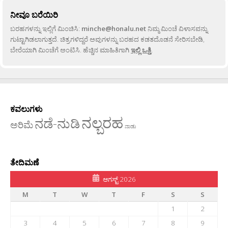
ನೀವೂ ಬರೆಯಿರಿ
ಬರಹಗಳನ್ನು ಇಲ್ಲಿಗೆ ಮಿಂಚಿಸಿ:
minche@honalu.net
ನಿಮ್ಮ ಮಿಂಚೆ ವಿಳಾಸವನ್ನು
ಗುಟ್ಟಾಗಿಡಲಾಗುತ್ತದೆ. ಚಿತ್ರಗಳಿದ್ದರೆ ಅವುಗಳನ್ನು ಬರಹದ ಕಡತದೊಡನೆ ಸೇರಿಸಬೇಡಿ,
ಬೇರೆಯಾಗಿ ಮಿಂಚೆಗೆ ಅಂಟಿಸಿ. ಹೆಚ್ಚಿನ ಮಾಹಿತಿಗಾಗಿ
ಇಲ್ಲಿ ಒತ್ತಿ
.
ಕವಲುಗಳು
ನಲ್ಬರಹ
ನಡೆ-ನುಡಿ
ಅರಿಮೆ
ನಾಡು
ತೇದಿಮಣೆ
ಆಗಸ್ಟ್ 2026
M
T
W
T
F
S
S
1
2
3
4
5
6
7
8
9