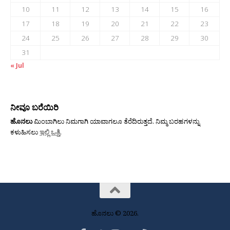
10
11
12
13
14
15
16
17
18
19
20
21
22
23
24
25
26
27
28
29
30
31
« Jul
ನೀವೂ ಬರೆಯಿರಿ
ಹೊನಲು
ಮಿಂಬಾಗಿಲು ನಿಮಗಾಗಿ ಯಾವಾಗಲೂ ತೆರೆದಿರುತ್ತದೆ. ನಿಮ್ಮ ಬರಹಗಳನ್ನು
ಕಳುಹಿಸಲು
ಇಲ್ಲಿ ಒತ್ತಿ
.
ಹೊನಲು © 2026.