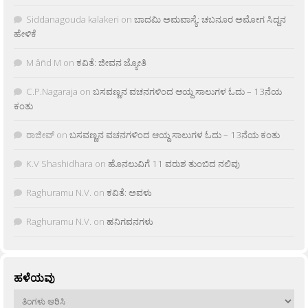
Siddanagouda kalakeri
on
ಬಾದಮಿ ಅಮವಾಸ್ಯೆ: ಚಬನೂರ ಅಮೋಗ ಸಿದ್ದನ
ಹೇಳಿಕೆ
M âñd M
on
ಕವಿತೆ: ಜೀವನ ಜ್ಯೋತಿ
C.P.Nagaraja
on
ಬಸವಣ್ಣನ ವಚನಗಳಿಂದ ಆಯ್ದ ಸಾಲುಗಳ ಓದು – 13ನೆಯ
ಕಂತು
ರಾಜೀವ್
on
ಬಸವಣ್ಣನ ವಚನಗಳಿಂದ ಆಯ್ದ ಸಾಲುಗಳ ಓದು – 13ನೆಯ ಕಂತು
K.V Shashidhara
on
ಹೊನಲುವಿಗೆ 11 ವರುಶ ತುಂಬಿದ ನಲಿವು
Raghuramu N.V.
on
ಕವಿತೆ: ಅವಳು
Raghuramu N.V.
on
ಹನಿಗವನಗಳು
ಹಳೆಯವು
ಹಳೆಯವು