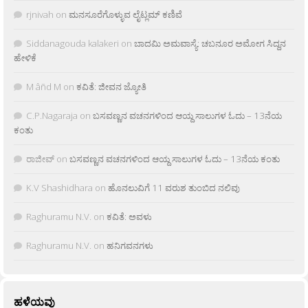
rjnivah
on
ಮನಸೂರೆಗೊಳ್ಳುವ ಲೈಟ್ಲಮ್ ಕಣಿವೆ
Siddanagouda kalakeri
on
ಬಾದಮಿ ಅಮವಾಸ್ಯೆ: ಚಬನೂರ ಅಮೋಗ ಸಿದ್ದನ
ಹೇಳಿಕೆ
M âñd M
on
ಕವಿತೆ: ಜೀವನ ಜ್ಯೋತಿ
C.P.Nagaraja
on
ಬಸವಣ್ಣನ ವಚನಗಳಿಂದ ಆಯ್ದ ಸಾಲುಗಳ ಓದು – 13ನೆಯ
ಕಂತು
ರಾಜೀವ್
on
ಬಸವಣ್ಣನ ವಚನಗಳಿಂದ ಆಯ್ದ ಸಾಲುಗಳ ಓದು – 13ನೆಯ ಕಂತು
K.V Shashidhara
on
ಹೊನಲುವಿಗೆ 11 ವರುಶ ತುಂಬಿದ ನಲಿವು
Raghuramu N.V.
on
ಕವಿತೆ: ಅವಳು
Raghuramu N.V.
on
ಹನಿಗವನಗಳು
ಹಳೆಯವು