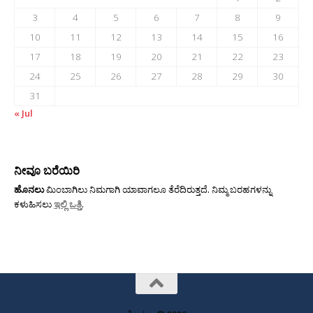
3
4
5
6
7
8
9
10
11
12
13
14
15
16
17
18
19
20
21
22
23
24
25
26
27
28
29
30
31
« Jul
ನೀವೂ ಬರೆಯಿರಿ
ಹೊನಲು
ಮಿಂಬಾಗಿಲು ನಿಮಗಾಗಿ ಯಾವಾಗಲೂ ತೆರೆದಿರುತ್ತದೆ. ನಿಮ್ಮ ಬರಹಗಳನ್ನು
ಕಳುಹಿಸಲು
ಇಲ್ಲಿ ಒತ್ತಿ
.