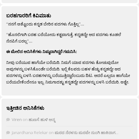
ಬರಹಗಾರರಿಗೆ ಕಿವಿಮಾತು
“ನನಗೆ ಅಶ್ಟೊಂದು ಕನ್ನಡ ಬೇರಿನ ಪದಗಳು ಗೊತ್ತಿಲ್ಲ”…
“ಹೊನಲಿಗಾಗಿ ಬರಹ ಬರೆಯೋದು ಕಶ್ಟವಾಗುತ್ತೆ. ಕನ್ನಡದ್ದೇ ಆದ ಪದಗಳು ಕೂಡಲೆ
ನೆನಪಿಗೆ ಬರಲ್ಲ”…
ಈ ಮೇಲಿನ ಅನಿಸಿಕೆಗಳು ನಿಮ್ಮದಾಗಿದ್ದರೆ ಗಮನಿಸಿ:
ನೀವು ಬರೆಯುವ ಹಾಗೆಯೇ ಬರೆಯಿರಿ. ನಿಮಗೆ ಯಾವ ಪದಗಳು ತೋಚುವುದೋ
ಅವುಗಳನ್ನು ಬಳಸಿಕೊಂಡೇ ಬರೆಯಿರಿ. ಇಲ್ಲಿ ಕೆಲವರು ಬಹಳ ಹೆಚ್ಚು ಕನ್ನಡದ್ದೇ ಆದ
ಪದಗಳನ್ನು ಬಳಸಿ ಬರಹಗಳನ್ನು ಬರೆಯುತ್ತಿದ್ದಾರೆಂಬುದು ದಿಟ. ಆದರೆ ಎಲ್ಲರೂ ಹಾಗೆಯೇ
ಬರೆಯಬೇಕೆಂದೇನೂ ಇಲ್ಲ. ನಿಮಗಾದಶ್ಟು ಕನ್ನಡದ್ದೇ ಪದಗಳನ್ನು ಬಳಸಿ ಬರೆಯಿರಿ, ಅಶ್ಟೇ.
ಇತ್ತೀಚಿನ ಅನಿಸಿಕೆಗಳು
Viren
on
ಹುಣಸೆ ಹುಳಿ ಅನ್ನ
Janardhana Relekar
on
ಮರದ ನೆರಳನು ಮರವೇ ನುಂಗಿ ಹಾಕಿದಾಗ…