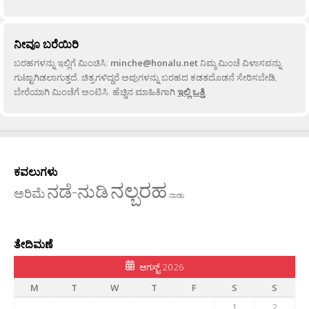
ನೀವೂ ಬರೆಯಿರಿ
ಬರಹಗಳನ್ನು ಇಲ್ಲಿಗೆ ಮಿಂಚಿಸಿ:
minche@honalu.net
ನಿಮ್ಮ ಮಿಂಚೆ ವಿಳಾಸವನ್ನು
ಗುಟ್ಟಾಗಿಡಲಾಗುತ್ತದೆ. ಚಿತ್ರಗಳಿದ್ದರೆ ಅವುಗಳನ್ನು ಬರಹದ ಕಡತದೊಡನೆ ಸೇರಿಸಬೇಡಿ,
ಬೇರೆಯಾಗಿ ಮಿಂಚೆಗೆ ಅಂಟಿಸಿ. ಹೆಚ್ಚಿನ ಮಾಹಿತಿಗಾಗಿ
ಇಲ್ಲಿ ಒತ್ತಿ
.
ಕವಲುಗಳು
ನಲ್ಬರಹ
ನಡೆ-ನುಡಿ
ಅರಿಮೆ
ನಾಡು
ತೇದಿಮಣೆ
ಆಗಸ್ಟ್ 2026
M
T
W
T
F
S
S
1
2