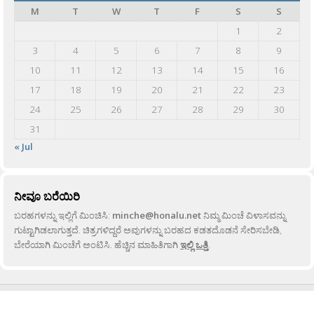
M
T
W
T
F
S
S
1
2
3
4
5
6
7
8
9
10
11
12
13
14
15
16
17
18
19
20
21
22
23
24
25
26
27
28
29
30
31
« Jul
ನೀವೂ ಬರೆಯಿರಿ
ಬರಹಗಳನ್ನು ಇಲ್ಲಿಗೆ ಮಿಂಚಿಸಿ:
minche@honalu.net
ನಿಮ್ಮ ಮಿಂಚೆ ವಿಳಾಸವನ್ನು
ಗುಟ್ಟಾಗಿಡಲಾಗುತ್ತದೆ. ಚಿತ್ರಗಳಿದ್ದರೆ ಅವುಗಳನ್ನು ಬರಹದ ಕಡತದೊಡನೆ ಸೇರಿಸಬೇಡಿ,
ಬೇರೆಯಾಗಿ ಮಿಂಚೆಗೆ ಅಂಟಿಸಿ. ಹೆಚ್ಚಿನ ಮಾಹಿತಿಗಾಗಿ
ಇಲ್ಲಿ ಒತ್ತಿ
.