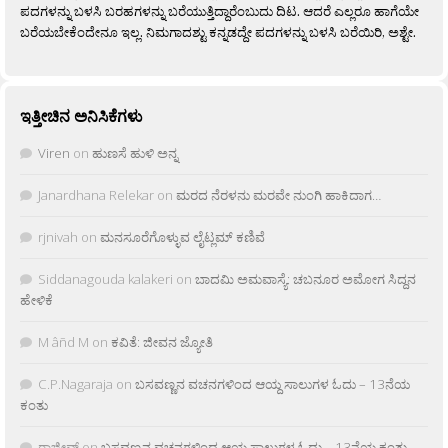
ಪದಗಳನ್ನು ಬಳಸಿ ಬರಹಗಳನ್ನು ಬರೆಯುತ್ತಿದ್ದಾರೆಂಬುದು ದಿಟ. ಆದರೆ ಎಲ್ಲರೂ ಹಾಗೆಯೇ
ಬರೆಯಬೇಕೆಂದೇನೂ ಇಲ್ಲ. ನಿಮಗಾದಶ್ಟು ಕನ್ನಡದ್ದೇ ಪದಗಳನ್ನು ಬಳಸಿ ಬರೆಯಿರಿ, ಅಶ್ಟೇ.
ಇತ್ತೀಚಿನ ಅನಿಸಿಕೆಗಳು
Viren
on
ಹುಣಸೆ ಹುಳಿ ಅನ್ನ
Janardhana Relekar
on
ಮರದ ನೆರಳನು ಮರವೇ ನುಂಗಿ ಹಾಕಿದಾಗ…
rjnivah
on
ಮನಸೂರೆಗೊಳ್ಳುವ ಲೈಟ್ಲಮ್ ಕಣಿವೆ
Siddanagouda kalakeri
on
ಬಾದಮಿ ಅಮವಾಸ್ಯೆ: ಚಬನೂರ ಅಮೋಗ ಸಿದ್ದನ
ಹೇಳಿಕೆ
M âñd M
on
ಕವಿತೆ: ಜೀವನ ಜ್ಯೋತಿ
C.P.Nagaraja
on
ಬಸವಣ್ಣನ ವಚನಗಳಿಂದ ಆಯ್ದ ಸಾಲುಗಳ ಓದು – 13ನೆಯ
ಕಂತು
ರಾಜೀವ್
on
ಬಸವಣ್ಣನ ವಚನಗಳಿಂದ ಆಯ್ದ ಸಾಲುಗಳ ಓದು – 13ನೆಯ ಕಂತು