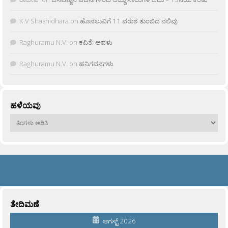
K.V Shashidhara
on
ಹೊನಲುವಿಗೆ 11 ವರುಶ ತುಂಬಿದ ನಲಿವು
Raghuramu N.V.
on
ಕವಿತೆ: ಅವಳು
Raghuramu N.V.
on
ಹನಿಗವನಗಳು
ಹಳೆಯವು
ಹಳೆಯವು
ತೇದಿಮಣೆ
ಆಗಸ್ಟ್ 2026