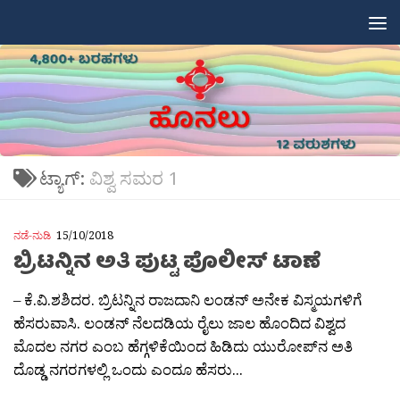
Skip to content
ಟ್ಯಾಗ್:
ವಿಶ್ವ ಸಮರ 1
ನಡೆ-ನುಡಿ
15/10/2018
ಬ್ರಿಟನ್ನಿನ ಅತಿ ಪುಟ್ಟ ಪೊಲೀಸ್ ಟಾಣೆ
– ಕೆ.ವಿ.ಶಶಿದರ. ಬ್ರಿಟನ್ನಿನ ರಾಜದಾನಿ ಲಂಡನ್ ಅನೇಕ ವಿಸ್ಮಯಗಳಿಗೆ
ಹೆಸರುವಾಸಿ. ಲಂಡನ್ ನೆಲದಡಿಯ ರೈಲು ಜಾಲ ಹೊಂದಿದ ವಿಶ್ವದ
ಮೊದಲ ನಗರ ಎಂಬ ಹೆಗ್ಗಳಿಕೆಯಿಂದ ಹಿಡಿದು ಯುರೋಪ್‍ನ ಅತಿ
ದೊಡ್ಡ ನಗರಗಳಲ್ಲಿ ಒಂದು ಎಂದೂ ಹೆಸರು...