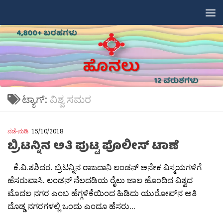
Skip to content
ಟ್ಯಾಗ್:
ವಿಶ್ವ ಸಮರ
ನಡೆ-ನುಡಿ
15/10/2018
ಬ್ರಿಟನ್ನಿನ ಅತಿ ಪುಟ್ಟ ಪೊಲೀಸ್ ಟಾಣೆ
– ಕೆ.ವಿ.ಶಶಿದರ. ಬ್ರಿಟನ್ನಿನ ರಾಜದಾನಿ ಲಂಡನ್ ಅನೇಕ ವಿಸ್ಮಯಗಳಿಗೆ
ಹೆಸರುವಾಸಿ. ಲಂಡನ್ ನೆಲದಡಿಯ ರೈಲು ಜಾಲ ಹೊಂದಿದ ವಿಶ್ವದ
ಮೊದಲ ನಗರ ಎಂಬ ಹೆಗ್ಗಳಿಕೆಯಿಂದ ಹಿಡಿದು ಯುರೋಪ್‍ನ ಅತಿ
ದೊಡ್ಡ ನಗರಗಳಲ್ಲಿ ಒಂದು ಎಂದೂ ಹೆಸರು...