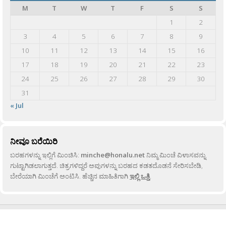
M
T
W
T
F
S
S
1
2
3
4
5
6
7
8
9
10
11
12
13
14
15
16
17
18
19
20
21
22
23
24
25
26
27
28
29
30
31
« Jul
ನೀವೂ ಬರೆಯಿರಿ
ಬರಹಗಳನ್ನು ಇಲ್ಲಿಗೆ ಮಿಂಚಿಸಿ:
minche@honalu.net
ನಿಮ್ಮ ಮಿಂಚೆ ವಿಳಾಸವನ್ನು
ಗುಟ್ಟಾಗಿಡಲಾಗುತ್ತದೆ. ಚಿತ್ರಗಳಿದ್ದರೆ ಅವುಗಳನ್ನು ಬರಹದ ಕಡತದೊಡನೆ ಸೇರಿಸಬೇಡಿ,
ಬೇರೆಯಾಗಿ ಮಿಂಚೆಗೆ ಅಂಟಿಸಿ. ಹೆಚ್ಚಿನ ಮಾಹಿತಿಗಾಗಿ
ಇಲ್ಲಿ ಒತ್ತಿ
.