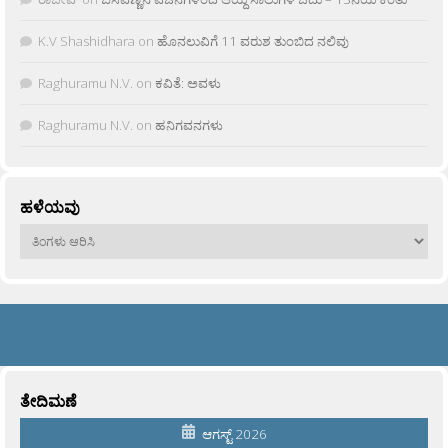
K.V Shashidhara
on
ಹೊನಲುವಿಗೆ 11 ವರುಶ ತುಂಬಿದ ನಲಿವು
Raghuramu N.V.
on
ಕವಿತೆ: ಅವಳು
Raghuramu N.V.
on
ಹನಿಗವನಗಳು
ಹಳೆಯವು
ಹಳೆಯವು
ತೇದಿಮಣೆ
ಆಗಸ್ಟ್ 2026