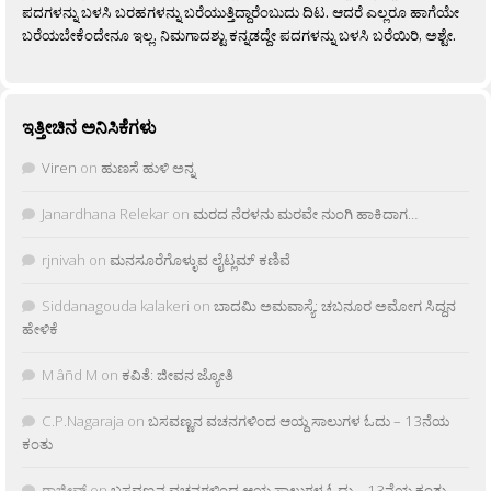
ಪದಗಳನ್ನು ಬಳಸಿ ಬರಹಗಳನ್ನು ಬರೆಯುತ್ತಿದ್ದಾರೆಂಬುದು ದಿಟ. ಆದರೆ ಎಲ್ಲರೂ ಹಾಗೆಯೇ
ಬರೆಯಬೇಕೆಂದೇನೂ ಇಲ್ಲ. ನಿಮಗಾದಶ್ಟು ಕನ್ನಡದ್ದೇ ಪದಗಳನ್ನು ಬಳಸಿ ಬರೆಯಿರಿ, ಅಶ್ಟೇ.
ಇತ್ತೀಚಿನ ಅನಿಸಿಕೆಗಳು
Viren
on
ಹುಣಸೆ ಹುಳಿ ಅನ್ನ
Janardhana Relekar
on
ಮರದ ನೆರಳನು ಮರವೇ ನುಂಗಿ ಹಾಕಿದಾಗ…
rjnivah
on
ಮನಸೂರೆಗೊಳ್ಳುವ ಲೈಟ್ಲಮ್ ಕಣಿವೆ
Siddanagouda kalakeri
on
ಬಾದಮಿ ಅಮವಾಸ್ಯೆ: ಚಬನೂರ ಅಮೋಗ ಸಿದ್ದನ
ಹೇಳಿಕೆ
M âñd M
on
ಕವಿತೆ: ಜೀವನ ಜ್ಯೋತಿ
C.P.Nagaraja
on
ಬಸವಣ್ಣನ ವಚನಗಳಿಂದ ಆಯ್ದ ಸಾಲುಗಳ ಓದು – 13ನೆಯ
ಕಂತು
ರಾಜೀವ್
on
ಬಸವಣ್ಣನ ವಚನಗಳಿಂದ ಆಯ್ದ ಸಾಲುಗಳ ಓದು – 13ನೆಯ ಕಂತು