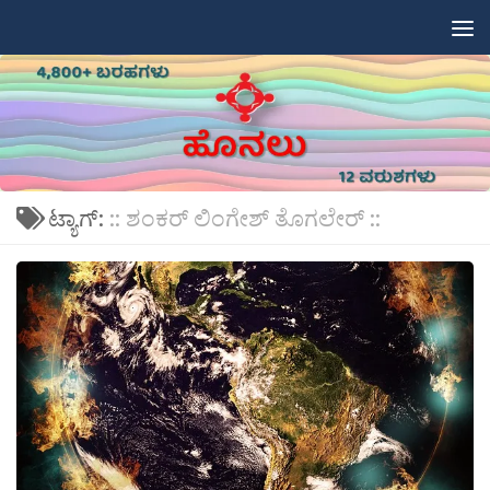
Skip to content
ಟ್ಯಾಗ್:
:: ಶಂಕರ್ ಲಿಂಗೇಶ್ ತೊಗಲೇರ್ ::