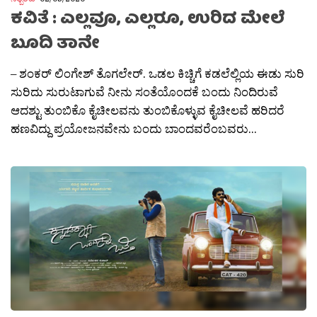
ಕವಿತೆ : ಎಲ್ಲವೂ, ಎಲ್ಲರೂ, ಉರಿದ ಮೇಲೆ
ಬೂದಿ ತಾನೇ
– ಶಂಕರ್ ಲಿಂಗೇಶ್ ತೊಗಲೇರ್. ಒಡಲ ಕಿಚ್ಚಿಗೆ ಕಡಲೆಲ್ಲಿಯ ಈಡು ಸುರಿ
ಸುರಿದು ಸುರುಟಾಗುವೆ ನೀನು ಸಂತೆಯೊಂದಕೆ ಬಂದು ನಿಂದಿರುವೆ
ಆದಶ್ಟು ತುಂಬಿಕೊ ಕೈಚೀಲವನು ತುಂಬಿಕೊಳ್ಳುವ ಕೈಚೀಲವೆ ಹರಿದರೆ
ಹಣವಿದ್ದು ಪ್ರಯೋಜನವೇನು ಬಂದು ಬಾಂದವರೆಂಬವರು...