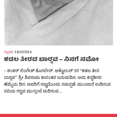
ನಲ್ಬರಹ
14/10/2014
ಕಡಲ ತೀರದ ಬಾರ‍್ಗವ – ನಿನಗೆ ನಮೋ
– ಶಂಕರ್ ಲಿಂಗೇಶ್ ತೊಗಲೇರ್. ಅಕ್ಟೋಬರ್ 10 “ಕಡಲ ತೀರ
ಬಾರ‍್ಗವ” ಶ್ರೀ ಶಿವರಾಮ ಕಾರಂತರ ಜನುಮದಿನ. ಅದು ಕನ್ನಡಿಗರ
ಹೆಮ್ಮೆಯ ದಿನ. ಅವರಿಗೆ ಸಣ್ಣದೊಂದು ಸಮರ‍್ಪಣೆ. ಮುಂಜಾನೆ ಉದಿಸುವ
ರವಿಯ ಗರ‍್ವವ ಮುಸ್ಸಂಜೆ ಮದಿಸುವ...