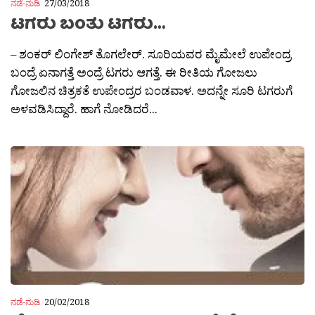
ನಡೆ-ನುಡಿ
27/03/2018
ಟಗರು ಬಂತು ಟಗರು…
– ಶಂಕರ್ ಲಿಂಗೇಶ್ ತೊಗಲೇರ್. ಸೂರಿಯವರ ಮೈಮೇಲೆ ಉಪೇಂದ್ರ
ಬಂದ್ರೆ ಏನಾಗತ್ತೆ ಅಂದ್ರೆ ಟಗರು ಆಗತ್ತೆ. ಈ ರೀತಿಯ ಗೋಜಲು
ಗೋಜಲಿನ ಚಿತ್ರಕತೆ ಉಪೇಂದ್ರರ ಬಂಡವಾಳ. ಅದನ್ನೇ ಸೂರಿ ಟಗರುಗೆ
ಅಳವಡಿಸಿದ್ದಾರೆ. ಹಾಗೆ ನೋಡಿದರೆ...
ನಡೆ-ನುಡಿ
20/02/2018