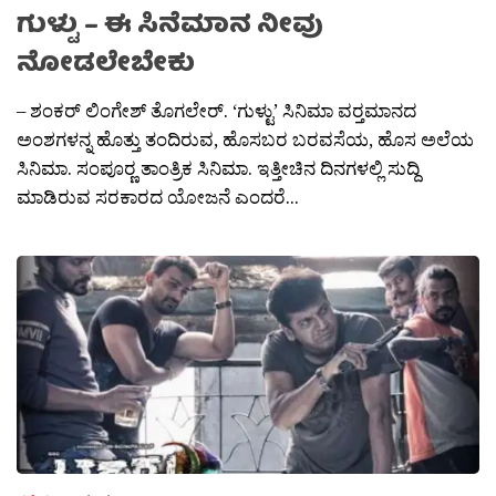
ಗುಳ್ಟು – ಈ ಸಿನೆಮಾನ ನೀವು
ನೋಡಲೇಬೇಕು
– ಶಂಕರ್ ಲಿಂಗೇಶ್ ತೊಗಲೇರ್. ‘ಗುಳ್ಟು’ ಸಿನಿಮಾ ವರ‍್ತಮಾನದ
ಅಂಶಗಳನ್ನ ಹೊತ್ತು ತಂದಿರುವ, ಹೊಸಬರ ಬರವಸೆಯ, ಹೊಸ ಅಲೆಯ
ಸಿನಿಮಾ. ಸಂಪೂರ‍್ಣ ತಾಂತ್ರಿಕ ಸಿನಿಮಾ. ಇತ್ತೀಚಿನ ದಿನಗಳಲ್ಲಿ ಸುದ್ದಿ
ಮಾಡಿರುವ ಸರಕಾರದ ಯೋಜನೆ ಎಂದರೆ...