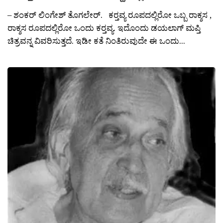
– ಶಂಕರ್ ಲಿಂಗೇಶ್ ತೊಗಲೇರ್. ಕರ‍್ತವ್ಯ ರೂಪದಲ್ಲಿರೋ ಒಬ್ಬ ರಾಕ್ಶಸ ,
ರಾಕ್ಶಸ ರೂಪದಲ್ಲಿರೋ ಒಂದು ಕರ‍್ತವ್ಯ. ಇದೊಂದು ಡಯಲಾಗ್ ಮಪ್ತಿ
ಚಿತ್ರವನ್ನ ವಿವರಿಸುತ್ತದೆ. ಇಡೀ ಕತೆ ನಿಂತಿರುವುದೇ ಈ ಒಂದು...