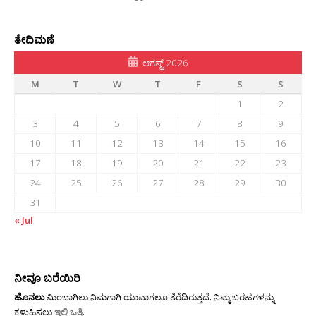
ತೇದಿಮಣೆ
ಆಗಸ್ಟ್ 2026
M
T
W
T
F
S
S
1
2
3
4
5
6
7
8
9
10
11
12
13
14
15
16
17
18
19
20
21
22
23
24
25
26
27
28
29
30
31
« Jul
ನೀವೂ ಬರೆಯಿರಿ
ಹೊನಲು
ಮಿಂಬಾಗಿಲು ನಿಮಗಾಗಿ ಯಾವಾಗಲೂ ತೆರೆದಿರುತ್ತದೆ. ನಿಮ್ಮ ಬರಹಗಳನ್ನು
ಕಳುಹಿಸಲು
ಇಲ್ಲಿ ಒತ್ತಿ
.