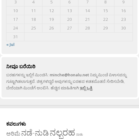
3
4
5
6
7
8
9
10
11
12
13
14
15
16
17
18
19
20
21
22
23
24
25
26
27
28
29
30
31
« Jul
ನೀವೂ ಬರೆಯಿರಿ
ಬರಹಗಳನ್ನು ಇಲ್ಲಿಗೆ ಮಿಂಚಿಸಿ:
minche@honalu.net
ನಿಮ್ಮ ಮಿಂಚೆ ವಿಳಾಸವನ್ನು
ಗುಟ್ಟಾಗಿಡಲಾಗುತ್ತದೆ. ಚಿತ್ರಗಳಿದ್ದರೆ ಅವುಗಳನ್ನು ಬರಹದ ಕಡತದೊಡನೆ ಸೇರಿಸಬೇಡಿ,
ಬೇರೆಯಾಗಿ ಮಿಂಚೆಗೆ ಅಂಟಿಸಿ. ಹೆಚ್ಚಿನ ಮಾಹಿತಿಗಾಗಿ
ಇಲ್ಲಿ ಒತ್ತಿ
.
ಕವಲುಗಳು
ನಲ್ಬರಹ
ನಡೆ-ನುಡಿ
ಅರಿಮೆ
ನಾಡು