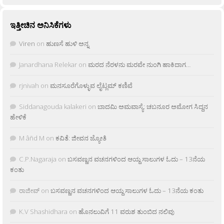
ಇತ್ತೀಚಿನ ಅನಿಸಿಕೆಗಳು
Viren
on
ಹುಣಸೆ ಹುಳಿ ಅನ್ನ
Janardhana Relekar
on
ಮರದ ನೆರಳನು ಮರವೇ ನುಂಗಿ ಹಾಕಿದಾಗ…
rjnivah
on
ಮನಸೂರೆಗೊಳ್ಳುವ ಲೈಟ್ಲಮ್ ಕಣಿವೆ
Siddanagouda kalakeri
on
ಬಾದಮಿ ಅಮವಾಸ್ಯೆ: ಚಬನೂರ ಅಮೋಗ ಸಿದ್ದನ
ಹೇಳಿಕೆ
M âñd M
on
ಕವಿತೆ: ಜೀವನ ಜ್ಯೋತಿ
C.P.Nagaraja
on
ಬಸವಣ್ಣನ ವಚನಗಳಿಂದ ಆಯ್ದ ಸಾಲುಗಳ ಓದು – 13ನೆಯ
ಕಂತು
ರಾಜೀವ್
on
ಬಸವಣ್ಣನ ವಚನಗಳಿಂದ ಆಯ್ದ ಸಾಲುಗಳ ಓದು – 13ನೆಯ ಕಂತು
K.V Shashidhara
on
ಹೊನಲುವಿಗೆ 11 ವರುಶ ತುಂಬಿದ ನಲಿವು