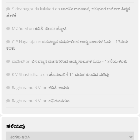
Siddanagouda kalakeri
on
ಬಾದಮಿ ಅಮವಾಸ್ಯೆ: ಚಬನೂರ ಅಮೋಗ ಸಿದ್ದನ
ಹೇಳಿಕೆ
M âñd M
on
ಕವಿತೆ: ಜೀವನ ಜ್ಯೋತಿ
C.P.Nagaraja
on
ಬಸವಣ್ಣನ ವಚನಗಳಿಂದ ಆಯ್ದ ಸಾಲುಗಳ ಓದು – 13ನೆಯ
ಕಂತು
ರಾಜೀವ್
on
ಬಸವಣ್ಣನ ವಚನಗಳಿಂದ ಆಯ್ದ ಸಾಲುಗಳ ಓದು – 13ನೆಯ ಕಂತು
K.V Shashidhara
on
ಹೊನಲುವಿಗೆ 11 ವರುಶ ತುಂಬಿದ ನಲಿವು
Raghuramu N.V.
on
ಕವಿತೆ: ಅವಳು
Raghuramu N.V.
on
ಹನಿಗವನಗಳು
ಹಳೆಯವು
ಹಳೆಯವು