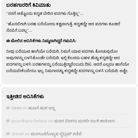
ಬರಹಗಾರರಿಗೆ ಕಿವಿಮಾತು
“ನನಗೆ ಅಶ್ಟೊಂದು ಕನ್ನಡ ಬೇರಿನ ಪದಗಳು ಗೊತ್ತಿಲ್ಲ”…
“ಹೊನಲಿಗಾಗಿ ಬರಹ ಬರೆಯೋದು ಕಶ್ಟವಾಗುತ್ತೆ. ಕನ್ನಡದ್ದೇ ಆದ ಪದಗಳು ಕೂಡಲೆ
ನೆನಪಿಗೆ ಬರಲ್ಲ”…
ಈ ಮೇಲಿನ ಅನಿಸಿಕೆಗಳು ನಿಮ್ಮದಾಗಿದ್ದರೆ ಗಮನಿಸಿ:
ನೀವು ಬರೆಯುವ ಹಾಗೆಯೇ ಬರೆಯಿರಿ. ನಿಮಗೆ ಯಾವ ಪದಗಳು ತೋಚುವುದೋ
ಅವುಗಳನ್ನು ಬಳಸಿಕೊಂಡೇ ಬರೆಯಿರಿ. ಇಲ್ಲಿ ಕೆಲವರು ಬಹಳ ಹೆಚ್ಚು ಕನ್ನಡದ್ದೇ ಆದ
ಪದಗಳನ್ನು ಬಳಸಿ ಬರಹಗಳನ್ನು ಬರೆಯುತ್ತಿದ್ದಾರೆಂಬುದು ದಿಟ. ಆದರೆ ಎಲ್ಲರೂ ಹಾಗೆಯೇ
ಬರೆಯಬೇಕೆಂದೇನೂ ಇಲ್ಲ. ನಿಮಗಾದಶ್ಟು ಕನ್ನಡದ್ದೇ ಪದಗಳನ್ನು ಬಳಸಿ ಬರೆಯಿರಿ, ಅಶ್ಟೇ.
ಇತ್ತೀಚಿನ ಅನಿಸಿಕೆಗಳು
Viren
on
ಹುಣಸೆ ಹುಳಿ ಅನ್ನ
Janardhana Relekar
on
ಮರದ ನೆರಳನು ಮರವೇ ನುಂಗಿ ಹಾಕಿದಾಗ…
rjnivah
on
ಮನಸೂರೆಗೊಳ್ಳುವ ಲೈಟ್ಲಮ್ ಕಣಿವೆ