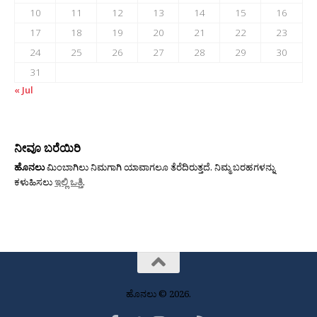
10
11
12
13
14
15
16
17
18
19
20
21
22
23
24
25
26
27
28
29
30
31
« Jul
ನೀವೂ ಬರೆಯಿರಿ
ಹೊನಲು
ಮಿಂಬಾಗಿಲು ನಿಮಗಾಗಿ ಯಾವಾಗಲೂ ತೆರೆದಿರುತ್ತದೆ. ನಿಮ್ಮ ಬರಹಗಳನ್ನು
ಕಳುಹಿಸಲು
ಇಲ್ಲಿ ಒತ್ತಿ
.
ಹೊನಲು © 2026.