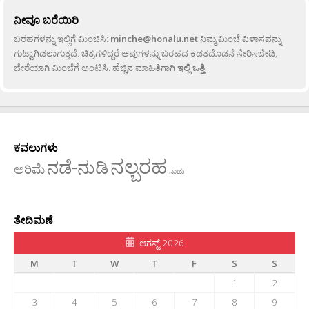
ನೀವೂ ಬರೆಯಿರಿ
ಬರಹಗಳನ್ನು ಇಲ್ಲಿಗೆ ಮಿಂಚಿಸಿ:
minche@honalu.net
ನಿಮ್ಮ ಮಿಂಚೆ ವಿಳಾಸವನ್ನು
ಗುಟ್ಟಾಗಿಡಲಾಗುತ್ತದೆ. ಚಿತ್ರಗಳಿದ್ದರೆ ಅವುಗಳನ್ನು ಬರಹದ ಕಡತದೊಡನೆ ಸೇರಿಸಬೇಡಿ,
ಬೇರೆಯಾಗಿ ಮಿಂಚೆಗೆ ಅಂಟಿಸಿ. ಹೆಚ್ಚಿನ ಮಾಹಿತಿಗಾಗಿ
ಇಲ್ಲಿ ಒತ್ತಿ
.
ಕವಲುಗಳು
ನಲ್ಬರಹ
ನಡೆ-ನುಡಿ
ಅರಿಮೆ
ನಾಡು
ತೇದಿಮಣೆ
ಆಗಸ್ಟ್ 2026
M
T
W
T
F
S
S
1
2
3
4
5
6
7
8
9