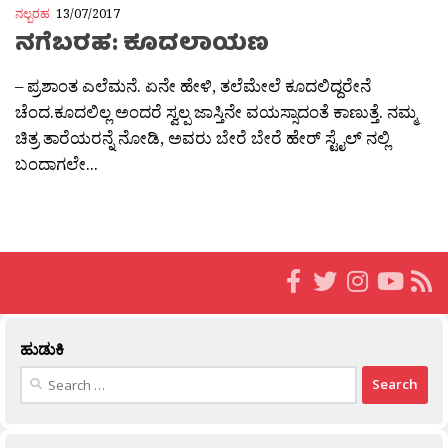
ನಲ್ಬರಹ
13/07/2017
ನಗೆಬರಹ: ಕೂದಲಾಯಣ
– ಪ್ರಶಾಂತ ಎಲೆಮನೆ. ಏನೇ ಹೇಳಿ, ತಲೆಮೇಲೆ ಕೂದಲಿದ್ದರೇನೆ
ಚೆಂದ.ಕೂದಲಿಲ್ಲ ಅಂದರೆ ಸ್ವಲ್ಪ ಜಾಸ್ತಿನೇ ವಯಸ್ಸಾದಂತೆ ಕಾಣುತ್ತೆ. ನಮ್ಮ
ಚಿತ್ರ ತಾರೆಯರನ್ನೆ ನೋಡಿ, ಅವರು ಬೇರೆ ಬೇರೆ ಹೇರ್ ಸ್ಟೈಲ್ ನಲ್ಲಿ
ಬಂದಾಗಲೇ...
ಹುಡುಕಿ
Search
for: