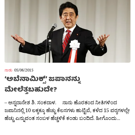
ನಾಡು
05/06/2015
‘ಅಬೆನಾಮಿಕ್ಸ್’ ಜಪಾನನ್ನು
ಮೇಲೆತ್ತಬಹುದೇ?
– ಅನ್ನದಾನೇಶ ಶಿ. ಸಂಕದಾಳ. ನಾನು ಹೊರತಂದ ನೀತಿಗಳಿಂದ
ಜಪಾನಿನಲ್ಲಿ 10 ಲಕ್ಶಕ್ಕೂ ಹೆಚ್ಚು ಕೆಲಸಗಳು ಹುಟ್ಟಿವೆ, ಕಳೆದ 15 ವರ‍್ಶಗಳಲ್ಲೇ
ಹೆಚ್ಚು ಎನ್ನುವಂತ ಸಂಬಳ ಹೆಚ್ಚಳಿಕೆ ಕಂಡು ಬಂದಿದೆ. ಹೀಗೊಂದು...