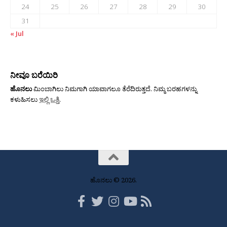
24
25
26
27
28
29
30
31
« Jul
ನೀವೂ ಬರೆಯಿರಿ
ಹೊನಲು
ಮಿಂಬಾಗಿಲು ನಿಮಗಾಗಿ ಯಾವಾಗಲೂ ತೆರೆದಿರುತ್ತದೆ. ನಿಮ್ಮ ಬರಹಗಳನ್ನು
ಕಳುಹಿಸಲು
ಇಲ್ಲಿ ಒತ್ತಿ
.
ಹೊನಲು © 2026.