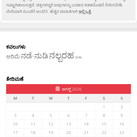
ಗುಟ್ಟಾಗಿಡಲಾಗುತ್ತದೆ. ಚಿತ್ರಗಳಿದ್ದರೆ ಅವುಗಳನ್ನು ಬರಹದ ಕಡತದೊಡನೆ ಸೇರಿಸಬೇಡಿ,
ಬೇರೆಯಾಗಿ ಮಿಂಚೆಗೆ ಅಂಟಿಸಿ. ಹೆಚ್ಚಿನ ಮಾಹಿತಿಗಾಗಿ
ಇಲ್ಲಿ ಒತ್ತಿ
.
ಕವಲುಗಳು
ನಲ್ಬರಹ
ನಡೆ-ನುಡಿ
ಅರಿಮೆ
ನಾಡು
ತೇದಿಮಣೆ
ಆಗಸ್ಟ್ 2026
M
T
W
T
F
S
S
1
2
3
4
5
6
7
8
9
10
11
12
13
14
15
16
17
18
19
20
21
22
23