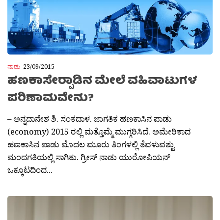
ನಾಡು
23/09/2015
ಹಣಕಾಸೇರ‍್ಪಾಡಿನ ಮೇಲೆ ವಹಿವಾಟುಗಳ
ಪರಿಣಾಮವೇನು?
– ಅನ್ನದಾನೇಶ ಶಿ. ಸಂಕದಾಳ. ಜಾಗತಿಕ ಹಣಕಾಸಿನ ಪಾಡು
(economy) 2015 ರಲ್ಲಿ ಮತ್ತೊಮ್ಮೆ ಮುಗ್ಗರಿಸಿದೆ. ಅಮೇರಿಕಾದ
ಹಣಕಾಸಿನ ಪಾಡು ಮೊದಲ ಮೂರು ತಿಂಗಳಲ್ಲಿ ತೆವಳುವಶ್ಟು
ಮಂದಗತಿಯಲ್ಲಿ ಸಾಗಿತು. ಗ್ರೀಸ್ ನಾಡು ಯುರೋಪಿಯನ್
ಒಕ್ಕೂಟದಿಂದ...