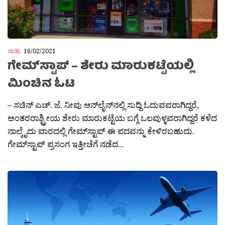
ನಾಡು
16/02/2021
ಗೇಮ್‌ಸ್ಟಾಪ್ – ಶೇರು ಮಾರುಕಟ್ಟೆಯಲ್ಲಿ
ಮಿಂಚಿನ ಓಟ
– ಸಚಿನ್ ಎಚ್‌. ಜೆ. ನೀವು ಆನ್‌ಲೈನ್‌ನಲ್ಲಿ ಸುದ್ದಿ ಓದುವವರಾಗಿದ್ದರೆ,
ಅಂತರರಾಶ್ಟ್ರೀಯ ಶೇರು ಮಾರುಕಟ್ಟೆಯ ಬಗ್ಗೆ ಒಲವುಳ್ಳವರಾಗಿದ್ದರೆ ಕಳೆದ
ನಾಲ್ಕೈದು ವಾರದಲ್ಲಿ ಗೇಮ್‌ಸ್ಟಾಪ್ ಈ ಪದವನ್ನು ಕೇಳಿರಬಹುದು.
ಗೇಮ್‌ಸ್ಟಾಪ್ ಪ್ರಸಂಗ ಇತ್ತೀಚೆಗೆ ನಡೆದ...