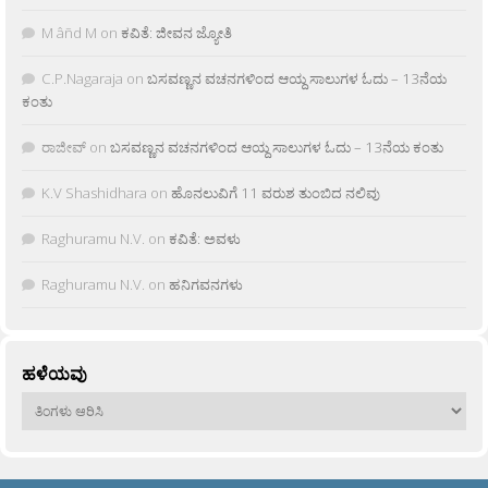
M âñd M
on
ಕವಿತೆ: ಜೀವನ ಜ್ಯೋತಿ
C.P.Nagaraja
on
ಬಸವಣ್ಣನ ವಚನಗಳಿಂದ ಆಯ್ದ ಸಾಲುಗಳ ಓದು – 13ನೆಯ
ಕಂತು
ರಾಜೀವ್
on
ಬಸವಣ್ಣನ ವಚನಗಳಿಂದ ಆಯ್ದ ಸಾಲುಗಳ ಓದು – 13ನೆಯ ಕಂತು
K.V Shashidhara
on
ಹೊನಲುವಿಗೆ 11 ವರುಶ ತುಂಬಿದ ನಲಿವು
Raghuramu N.V.
on
ಕವಿತೆ: ಅವಳು
Raghuramu N.V.
on
ಹನಿಗವನಗಳು
ಹಳೆಯವು
ಹಳೆಯವು