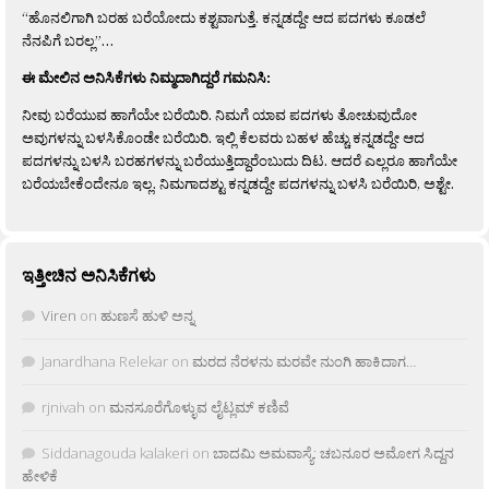
“ಹೊನಲಿಗಾಗಿ ಬರಹ ಬರೆಯೋದು ಕಶ್ಟವಾಗುತ್ತೆ. ಕನ್ನಡದ್ದೇ ಆದ ಪದಗಳು ಕೂಡಲೆ
ನೆನಪಿಗೆ ಬರಲ್ಲ”…
ಈ ಮೇಲಿನ ಅನಿಸಿಕೆಗಳು ನಿಮ್ಮದಾಗಿದ್ದರೆ ಗಮನಿಸಿ:
ನೀವು ಬರೆಯುವ ಹಾಗೆಯೇ ಬರೆಯಿರಿ. ನಿಮಗೆ ಯಾವ ಪದಗಳು ತೋಚುವುದೋ
ಅವುಗಳನ್ನು ಬಳಸಿಕೊಂಡೇ ಬರೆಯಿರಿ. ಇಲ್ಲಿ ಕೆಲವರು ಬಹಳ ಹೆಚ್ಚು ಕನ್ನಡದ್ದೇ ಆದ
ಪದಗಳನ್ನು ಬಳಸಿ ಬರಹಗಳನ್ನು ಬರೆಯುತ್ತಿದ್ದಾರೆಂಬುದು ದಿಟ. ಆದರೆ ಎಲ್ಲರೂ ಹಾಗೆಯೇ
ಬರೆಯಬೇಕೆಂದೇನೂ ಇಲ್ಲ. ನಿಮಗಾದಶ್ಟು ಕನ್ನಡದ್ದೇ ಪದಗಳನ್ನು ಬಳಸಿ ಬರೆಯಿರಿ, ಅಶ್ಟೇ.
ಇತ್ತೀಚಿನ ಅನಿಸಿಕೆಗಳು
Viren
on
ಹುಣಸೆ ಹುಳಿ ಅನ್ನ
Janardhana Relekar
on
ಮರದ ನೆರಳನು ಮರವೇ ನುಂಗಿ ಹಾಕಿದಾಗ…
rjnivah
on
ಮನಸೂರೆಗೊಳ್ಳುವ ಲೈಟ್ಲಮ್ ಕಣಿವೆ
Siddanagouda kalakeri
on
ಬಾದಮಿ ಅಮವಾಸ್ಯೆ: ಚಬನೂರ ಅಮೋಗ ಸಿದ್ದನ
ಹೇಳಿಕೆ