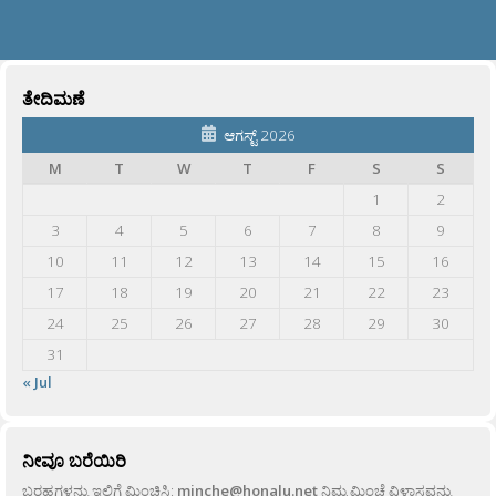
ತೇದಿಮಣೆ
ಆಗಸ್ಟ್ 2026
M
T
W
T
F
S
S
1
2
3
4
5
6
7
8
9
10
11
12
13
14
15
16
17
18
19
20
21
22
23
24
25
26
27
28
29
30
31
« Jul
ನೀವೂ ಬರೆಯಿರಿ
ಬರಹಗಳನ್ನು ಇಲ್ಲಿಗೆ ಮಿಂಚಿಸಿ:
minche@honalu.net
ನಿಮ್ಮ ಮಿಂಚೆ ವಿಳಾಸವನ್ನು