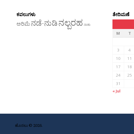
ಕವಲುಗಳು
ತೇದಿಮಣೆ
ನಲ್ಬರಹ
ನಡೆ-ನುಡಿ
ಅರಿಮೆ
ನಾಡು
M
T
3
4
10
11
17
18
24
25
31
« Jul
ಹೊನಲು © 2026.