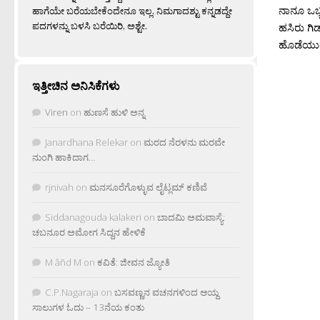
ನಾನೂ ಒಬ
ಹಾಗೆಯೇ ಬರೆಯಬೇಕೆಂದೇನೂ ಇಲ್ಲ. ನಿಮಗಾದಶ್ಟು ಕನ್ನಡದ್ದೇ
ಪದಗಳನ್ನು ಬಳಸಿ ಬರೆಯಿರಿ, ಅಶ್ಟೇ.
ಹಸಿರು ಗಿ
ಹೊಡೆಯುತ್ತ
ಇತ್ತೀಚಿನ ಅನಿಸಿಕೆಗಳು
Viren
on
ಹುಣಸೆ ಹುಳಿ ಅನ್ನ
Janardhana Relekar
on
ಮರದ ನೆರಳನು ಮರವೇ
ನುಂಗಿ ಹಾಕಿದಾಗ…
rjnivah
on
ಮನಸೂರೆಗೊಳ್ಳುವ ಲೈಟ್ಲಮ್ ಕಣಿವೆ
Siddanagouda kalakeri
on
ಬಾದಮಿ ಅಮವಾಸ್ಯೆ:
ಚಬನೂರ ಅಮೋಗ ಸಿದ್ದನ ಹೇಳಿಕೆ
M âñd M
on
ಕವಿತೆ: ಜೀವನ ಜ್ಯೋತಿ
C.P.Nagaraja
on
ಬಸವಣ್ಣನ ವಚನಗಳಿಂದ ಆಯ್ದ
ಸಾಲುಗಳ ಓದು – 13ನೆಯ ಕಂತು