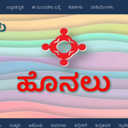
ಎಲ್ಲರಕನ್ನಡ
ಈ ಮಿಂಬಾಗಿಲ ಬಗ್ಗೆ
ಕಡತಗಳು
ವೀಡಿಯೋಗಳು
ು
ಸುತ್ತಾಟ
ಆಟೋಟ
ವಚನಗಳು
ತನ್ನೇಳಿಗೆ
ಹಿನ್ನಡವಳಿ
ಗ್ಯಾಜೆ