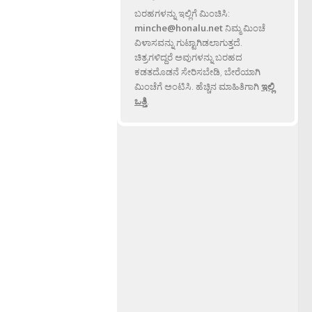
ಬರಹಗಳನ್ನು ಇಲ್ಲಿಗೆ ಮಿಂಚಿಸಿ:
minche@honalu.net
ನಿಮ್ಮ ಮಿಂಚೆ
ವಿಳಾಸವನ್ನು ಗುಟ್ಟಾಗಿಡಲಾಗುತ್ತದೆ.
ಚಿತ್ರಗಳಿದ್ದರೆ ಅವುಗಳನ್ನು ಬರಹದ
ಕಡತದೊಡನೆ ಸೇರಿಸಬೇಡಿ, ಬೇರೆಯಾಗಿ
ಮಿಂಚೆಗೆ ಅಂಟಿಸಿ. ಹೆಚ್ಚಿನ ಮಾಹಿತಿಗಾಗಿ
ಇಲ್ಲಿ
ಒತ್ತಿ
.