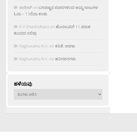
ರಾಜೀವ್
on
ಬಸವಣ್ಣನ ವಚನಗಳಿಂದ ಆಯ್ದ ಸಾಲುಗಳ
ಓದು – 13ನೆಯ ಕಂತು
K.V Shashidhara
on
ಹೊನಲುವಿಗೆ 11 ವರುಶ
ತುಂಬಿದ ನಲಿವು
Raghuramu N.V.
on
ಕವಿತೆ: ಅವಳು
Raghuramu N.V.
on
ಹನಿಗವನಗಳು
ಹಳೆಯವು
ಹಳೆಯವು