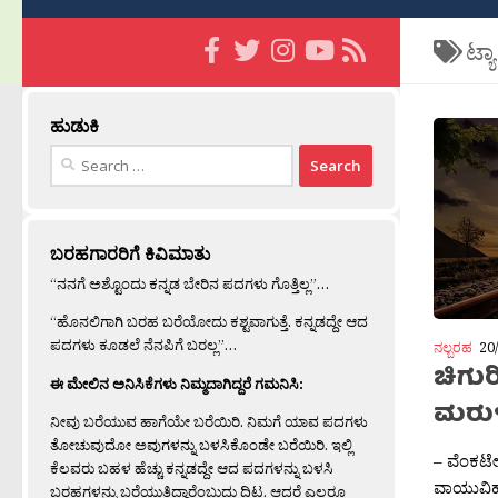
ಟ್ಯ
ಹುಡುಕಿ
Search
for:
ಬರಹಗಾರರಿಗೆ ಕಿವಿಮಾತು
“ನನಗೆ ಅಶ್ಟೊಂದು ಕನ್ನಡ ಬೇರಿನ ಪದಗಳು ಗೊತ್ತಿಲ್ಲ”…
“ಹೊನಲಿಗಾಗಿ ಬರಹ ಬರೆಯೋದು ಕಶ್ಟವಾಗುತ್ತೆ. ಕನ್ನಡದ್ದೇ ಆದ
ಪದಗಳು ಕೂಡಲೆ ನೆನಪಿಗೆ ಬರಲ್ಲ”…
ನಲ್ಬರಹ
20
ಚಿಗು
ಈ ಮೇಲಿನ ಅನಿಸಿಕೆಗಳು ನಿಮ್ಮದಾಗಿದ್ದರೆ ಗಮನಿಸಿ:
ಮರು
ನೀವು ಬರೆಯುವ ಹಾಗೆಯೇ ಬರೆಯಿರಿ. ನಿಮಗೆ ಯಾವ ಪದಗಳು
ತೋಚುವುದೋ ಅವುಗಳನ್ನು ಬಳಸಿಕೊಂಡೇ ಬರೆಯಿರಿ. ಇಲ್ಲಿ
– ವೆಂಕಟೇ
ಕೆಲವರು ಬಹಳ ಹೆಚ್ಚು ಕನ್ನಡದ್ದೇ ಆದ ಪದಗಳನ್ನು ಬಳಸಿ
ವಾಯುವಿಹಾ
ಬರಹಗಳನ್ನು ಬರೆಯುತ್ತಿದ್ದಾರೆಂಬುದು ದಿಟ. ಆದರೆ ಎಲ್ಲರೂ