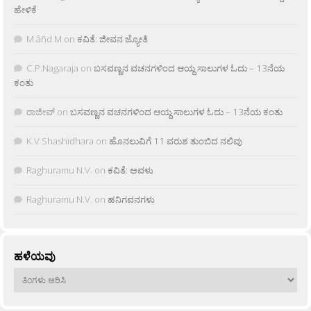
ಹೇಳಿಕೆ
M âñd M
on
ಕವಿತೆ: ಜೀವನ ಜ್ಯೋತಿ
C.P.Nagaraja
on
ಬಸವಣ್ಣನ ವಚನಗಳಿಂದ ಆಯ್ದ ಸಾಲುಗಳ ಓದು – 13ನೆಯ
ಕಂತು
ರಾಜೀವ್
on
ಬಸವಣ್ಣನ ವಚನಗಳಿಂದ ಆಯ್ದ ಸಾಲುಗಳ ಓದು – 13ನೆಯ ಕಂತು
K.V Shashidhara
on
ಹೊನಲುವಿಗೆ 11 ವರುಶ ತುಂಬಿದ ನಲಿವು
Raghuramu N.V.
on
ಕವಿತೆ: ಅವಳು
Raghuramu N.V.
on
ಹನಿಗವನಗಳು
ಹಳೆಯವು
ಹಳೆಯವು