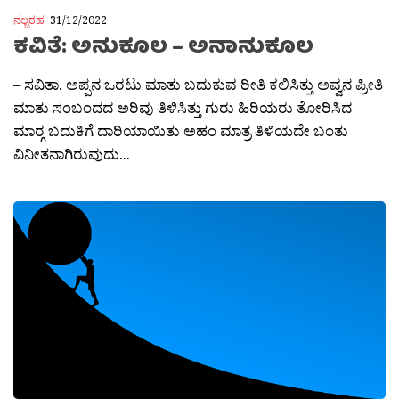
ನಲ್ಬರಹ
31/12/2022
ಕವಿತೆ: ಅನುಕೂಲ – ಅನಾನುಕೂಲ
– ಸವಿತಾ. ಅಪ್ಪನ ಒರಟು ಮಾತು ಬದುಕುವ ರೀತಿ ಕಲಿಸಿತ್ತು ಅವ್ವನ ಪ್ರೀತಿ
ಮಾತು ಸಂಬಂದದ ಅರಿವು ತಿಳಿಸಿತ್ತು ಗುರು ಹಿರಿಯರು ತೋರಿಸಿದ
ಮಾರ‍್ಗ ಬದುಕಿಗೆ ದಾರಿಯಾಯಿತು ಅಹಂ ಮಾತ್ರ ತಿಳಿಯದೇ ಬಂತು
ವಿನೀತನಾಗಿರುವುದು...