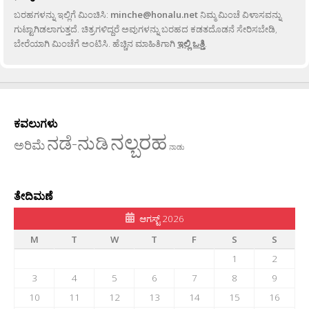
ಬರಹಗಳನ್ನು ಇಲ್ಲಿಗೆ ಮಿಂಚಿಸಿ:
minche@honalu.net
ನಿಮ್ಮ ಮಿಂಚೆ ವಿಳಾಸವನ್ನು
ಗುಟ್ಟಾಗಿಡಲಾಗುತ್ತದೆ. ಚಿತ್ರಗಳಿದ್ದರೆ ಅವುಗಳನ್ನು ಬರಹದ ಕಡತದೊಡನೆ ಸೇರಿಸಬೇಡಿ,
ಬೇರೆಯಾಗಿ ಮಿಂಚೆಗೆ ಅಂಟಿಸಿ. ಹೆಚ್ಚಿನ ಮಾಹಿತಿಗಾಗಿ
ಇಲ್ಲಿ ಒತ್ತಿ
.
ಕವಲುಗಳು
ನಲ್ಬರಹ
ನಡೆ-ನುಡಿ
ಅರಿಮೆ
ನಾಡು
ತೇದಿಮಣೆ
ಆಗಸ್ಟ್ 2026
M
T
W
T
F
S
S
1
2
3
4
5
6
7
8
9
10
11
12
13
14
15
16