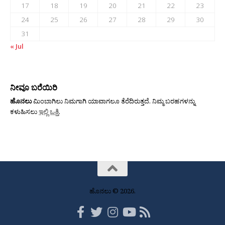
17
18
19
20
21
22
23
24
25
26
27
28
29
30
31
« Jul
ನೀವೂ ಬರೆಯಿರಿ
ಹೊನಲು
ಮಿಂಬಾಗಿಲು ನಿಮಗಾಗಿ ಯಾವಾಗಲೂ ತೆರೆದಿರುತ್ತದೆ. ನಿಮ್ಮ ಬರಹಗಳನ್ನು
ಕಳುಹಿಸಲು
ಇಲ್ಲಿ ಒತ್ತಿ
.
ಹೊನಲು © 2026.