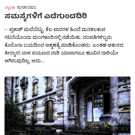
ನಲ್ಬರಹ
02/09/2021
ಸಮಸ್ಯೆಗಳಿಗೆ ಎದೆಗುಂದದಿರಿ
– ಪ್ರಕಾಶ್ ಮಲೆಬೆಟ್ಟು. ಕೆಲ ವಾರಗಳ ಹಿಂದೆ ಮನಕಲಕುವ
ಗಟನೆಯೊಂದು ಮಂಗಳೂರಿನಲ್ಲಿ ನಡೆಯಿತು. ದಂಪತಿಗಳಿಬ್ಬರು
ಕೊರೊನಾ ಬಯದಿಂದ ಆತ್ಮಹತ್ಯೆ ಮಾಡಿಕೊಂಡರು. ಎಂತಹ ಆತುರದ
ತೀರ‍್ಮಾನ!.ಬಾಳ ಪಯಣದ ದಾರಿ ಯಾವಾಗಲೂ ಹೂವಿನ ದಾರಿಯೇ
ಆಗಿರುವುದಿಲ್ಲ. ಅದು...