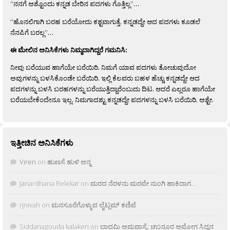
“ನನಗೆ ಅಶ್ಟೊಂದು ಕನ್ನಡ ಬೇರಿನ ಪದಗಳು ಗೊತ್ತಿಲ್ಲ”…
“ಹೊನಲಿಗಾಗಿ ಬರಹ ಬರೆಯೋದು ಕಶ್ಟವಾಗುತ್ತೆ. ಕನ್ನಡದ್ದೇ ಆದ ಪದಗಳು ಕೂಡಲೆ
ನೆನಪಿಗೆ ಬರಲ್ಲ”…
ಈ ಮೇಲಿನ ಅನಿಸಿಕೆಗಳು ನಿಮ್ಮದಾಗಿದ್ದರೆ ಗಮನಿಸಿ:
ನೀವು ಬರೆಯುವ ಹಾಗೆಯೇ ಬರೆಯಿರಿ. ನಿಮಗೆ ಯಾವ ಪದಗಳು ತೋಚುವುದೋ
ಅವುಗಳನ್ನು ಬಳಸಿಕೊಂಡೇ ಬರೆಯಿರಿ. ಇಲ್ಲಿ ಕೆಲವರು ಬಹಳ ಹೆಚ್ಚು ಕನ್ನಡದ್ದೇ ಆದ
ಪದಗಳನ್ನು ಬಳಸಿ ಬರಹಗಳನ್ನು ಬರೆಯುತ್ತಿದ್ದಾರೆಂಬುದು ದಿಟ. ಆದರೆ ಎಲ್ಲರೂ ಹಾಗೆಯೇ
ಬರೆಯಬೇಕೆಂದೇನೂ ಇಲ್ಲ. ನಿಮಗಾದಶ್ಟು ಕನ್ನಡದ್ದೇ ಪದಗಳನ್ನು ಬಳಸಿ ಬರೆಯಿರಿ, ಅಶ್ಟೇ.
ಇತ್ತೀಚಿನ ಅನಿಸಿಕೆಗಳು
Viren
on
ಹುಣಸೆ ಹುಳಿ ಅನ್ನ
Janardhana Relekar
on
ಮರದ ನೆರಳನು ಮರವೇ ನುಂಗಿ ಹಾಕಿದಾಗ…
rjnivah
on
ಮನಸೂರೆಗೊಳ್ಳುವ ಲೈಟ್ಲಮ್ ಕಣಿವೆ
Siddanagouda kalakeri
on
ಬಾದಮಿ ಅಮವಾಸ್ಯೆ: ಚಬನೂರ ಅಮೋಗ ಸಿದ್ದನ