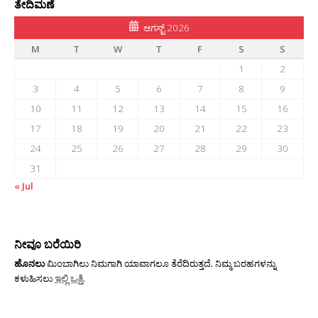
ತೇದಿಮಣೆ
ಆಗಸ್ಟ್ 2026
M
T
W
T
F
S
S
1
2
3
4
5
6
7
8
9
10
11
12
13
14
15
16
17
18
19
20
21
22
23
24
25
26
27
28
29
30
31
« Jul
ನೀವೂ ಬರೆಯಿರಿ
ಹೊನಲು
ಮಿಂಬಾಗಿಲು ನಿಮಗಾಗಿ ಯಾವಾಗಲೂ ತೆರೆದಿರುತ್ತದೆ. ನಿಮ್ಮ ಬರಹಗಳನ್ನು
ಕಳುಹಿಸಲು
ಇಲ್ಲಿ ಒತ್ತಿ
.