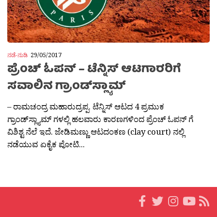
ನಡೆ-ನುಡಿ
29/05/2017
ಪ್ರೆಂಚ್ ಓಪನ್ – ಟೆನ್ನಿಸ್ ಆಟಗಾರರಿಗೆ
ಸವಾಲಿನ ಗ್ರಾಂಡ್‌ಸ್ಲ್ಯಾಮ್
– ರಾಮಚಂದ್ರ ಮಹಾರುದ್ರಪ್ಪ. ಟೆನ್ನಿಸ್ ಆಟದ 4 ಪ್ರಮುಕ
ಗ್ರಾಂಡ್‌ಸ್ಲ್ಯಾಮ್ ಗಳಲ್ಲಿ ಹಲವಾರು ಕಾರಣಗಳಿಂದ ಪ್ರೆಂಚ್ ಓಪನ್ ಗೆ
ವಿಶಿಶ್ಟ ನೆಲೆ ಇದೆ. ಜೇಡಿಮಣ್ಣು ಆಟದಂಕಣ (clay court) ನಲ್ಲಿ
ನಡೆಯುವ ಏಕೈಕ ಪೋಟಿ...