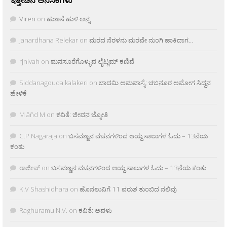
Viren
on
ಹುಣಸೆ ಹುಳಿ ಅನ್ನ
Janardhana Relekar
on
ಮರದ ನೆರಳನು ಮರವೇ ನುಂಗಿ ಹಾಕಿದಾಗ…
rjnivah
on
ಮನಸೂರೆಗೊಳ್ಳುವ ಲೈಟ್ಲಮ್ ಕಣಿವೆ
Siddanagouda kalakeri
on
ಬಾದಮಿ ಅಮವಾಸ್ಯೆ: ಚಬನೂರ ಅಮೋಗ ಸಿದ್ದನ
ಹೇಳಿಕೆ
M âñd M
on
ಕವಿತೆ: ಜೀವನ ಜ್ಯೋತಿ
C.P.Nagaraja
on
ಬಸವಣ್ಣನ ವಚನಗಳಿಂದ ಆಯ್ದ ಸಾಲುಗಳ ಓದು – 13ನೆಯ
ಕಂತು
ರಾಜೀವ್
on
ಬಸವಣ್ಣನ ವಚನಗಳಿಂದ ಆಯ್ದ ಸಾಲುಗಳ ಓದು – 13ನೆಯ ಕಂತು
K.V Shashidhara
on
ಹೊನಲುವಿಗೆ 11 ವರುಶ ತುಂಬಿದ ನಲಿವು
Raghuramu N.V.
on
ಕವಿತೆ: ಅವಳು