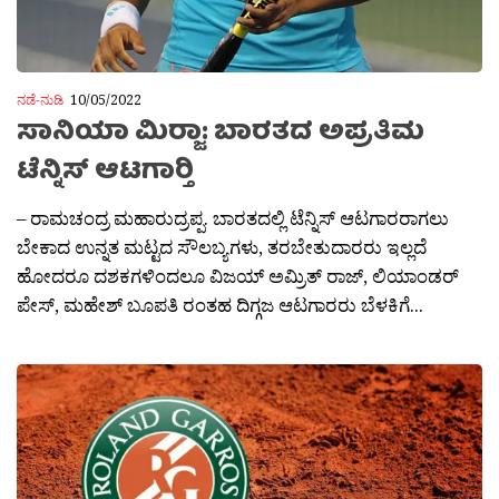
ನಡೆ-ನುಡಿ
10/05/2022
ಸಾನಿಯಾ ಮಿರ‍್ಜಾ: ಬಾರತದ ಅಪ್ರತಿಮ
ಟೆನ್ನಿಸ್ ಆಟಗಾರ‍್ತಿ
– ರಾಮಚಂದ್ರ ಮಹಾರುದ್ರಪ್ಪ. ಬಾರತದಲ್ಲಿ ಟೆನ್ನಿಸ್ ಆಟಗಾರರಾಗಲು
ಬೇಕಾದ ಉನ್ನತ ಮಟ್ಟದ ಸೌಲಬ್ಯಗಳು, ತರಬೇತುದಾರರು ಇಲ್ಲದೆ
ಹೋದರೂ ದಶಕಗಳಿಂದಲೂ ವಿಜಯ್ ಅಮ್ರಿತ್ ರಾಜ್, ಲಿಯಾಂಡರ‍್
ಪೇಸ್, ಮಹೇಶ್ ಬೂಪತಿ ರಂತಹ ದಿಗ್ಗಜ ಆಟಗಾರರು ಬೆಳಕಿಗೆ...