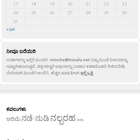
17
18
19
20
21
22
23
24
25
26
27
28
29
30
31
« Jul
ನೀವೂ ಬರೆಯಿರಿ
ಬರಹಗಳನ್ನು ಇಲ್ಲಿಗೆ ಮಿಂಚಿಸಿ:
minche@honalu.net
ನಿಮ್ಮ ಮಿಂಚೆ ವಿಳಾಸವನ್ನು
ಗುಟ್ಟಾಗಿಡಲಾಗುತ್ತದೆ. ಚಿತ್ರಗಳಿದ್ದರೆ ಅವುಗಳನ್ನು ಬರಹದ ಕಡತದೊಡನೆ ಸೇರಿಸಬೇಡಿ,
ಬೇರೆಯಾಗಿ ಮಿಂಚೆಗೆ ಅಂಟಿಸಿ. ಹೆಚ್ಚಿನ ಮಾಹಿತಿಗಾಗಿ
ಇಲ್ಲಿ ಒತ್ತಿ
.
ಕವಲುಗಳು
ನಲ್ಬರಹ
ನಡೆ-ನುಡಿ
ಅರಿಮೆ
ನಾಡು