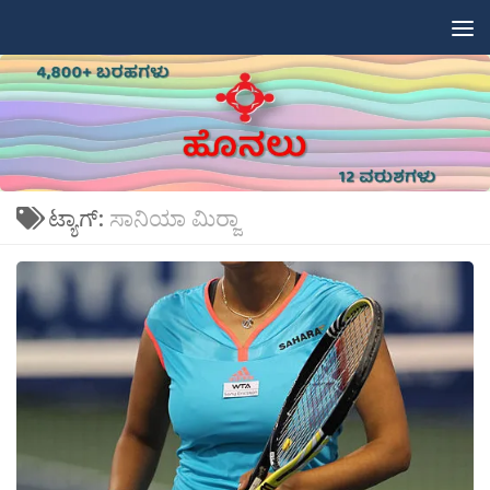
Skip to content
ಟ್ಯಾಗ್:
ಸಾನಿಯಾ ಮಿರ‍್ಜಾ