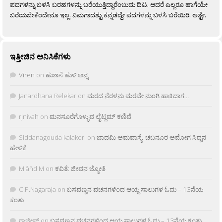
ಪದಗಳನ್ನು ಬಳಸಿ ಬರಹಗಳನ್ನು ಬರೆಯುತ್ತಿದ್ದಾರೆಂಬುದು ದಿಟ. ಆದರೆ ಎಲ್ಲರೂ ಹಾಗೆಯೇ
ಬರೆಯಬೇಕೆಂದೇನೂ ಇಲ್ಲ. ನಿಮಗಾದಶ್ಟು ಕನ್ನಡದ್ದೇ ಪದಗಳನ್ನು ಬಳಸಿ ಬರೆಯಿರಿ, ಅಶ್ಟೇ.
ಇತ್ತೀಚಿನ ಅನಿಸಿಕೆಗಳು
Viren
on
ಹುಣಸೆ ಹುಳಿ ಅನ್ನ
Janardhana Relekar
on
ಮರದ ನೆರಳನು ಮರವೇ ನುಂಗಿ ಹಾಕಿದಾಗ…
rjnivah
on
ಮನಸೂರೆಗೊಳ್ಳುವ ಲೈಟ್ಲಮ್ ಕಣಿವೆ
Siddanagouda kalakeri
on
ಬಾದಮಿ ಅಮವಾಸ್ಯೆ: ಚಬನೂರ ಅಮೋಗ ಸಿದ್ದನ
ಹೇಳಿಕೆ
M âñd M
on
ಕವಿತೆ: ಜೀವನ ಜ್ಯೋತಿ
C.P.Nagaraja
on
ಬಸವಣ್ಣನ ವಚನಗಳಿಂದ ಆಯ್ದ ಸಾಲುಗಳ ಓದು – 13ನೆಯ
ಕಂತು
ರಾಜೀವ್
on
ಬಸವಣ್ಣನ ವಚನಗಳಿಂದ ಆಯ್ದ ಸಾಲುಗಳ ಓದು – 13ನೆಯ ಕಂತು