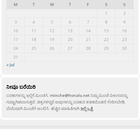
M
T
W
T
F
S
S
1
2
3
4
5
6
7
8
9
10
11
12
13
14
15
16
17
18
19
20
21
22
23
24
25
26
27
28
29
30
31
« Jul
ನೀವೂ ಬರೆಯಿರಿ
ಬರಹಗಳನ್ನು ಇಲ್ಲಿಗೆ ಮಿಂಚಿಸಿ:
minche@honalu.net
ನಿಮ್ಮ ಮಿಂಚೆ ವಿಳಾಸವನ್ನು
ಗುಟ್ಟಾಗಿಡಲಾಗುತ್ತದೆ. ಚಿತ್ರಗಳಿದ್ದರೆ ಅವುಗಳನ್ನು ಬರಹದ ಕಡತದೊಡನೆ ಸೇರಿಸಬೇಡಿ,
ಬೇರೆಯಾಗಿ ಮಿಂಚೆಗೆ ಅಂಟಿಸಿ. ಹೆಚ್ಚಿನ ಮಾಹಿತಿಗಾಗಿ
ಇಲ್ಲಿ ಒತ್ತಿ
.