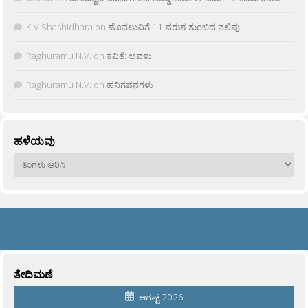
K.V Shashidhara
on
ಹೊನಲುವಿಗೆ 11 ವರುಶ ತುಂಬಿದ ನಲಿವು
Raghuramu N.V.
on
ಕವಿತೆ: ಅವಳು
Raghuramu N.V.
on
ಹನಿಗವನಗಳು
ಹಳೆಯವು
ಹಳೆಯವು
ತೇದಿಮಣೆ
ಆಗಸ್ಟ್ 2026