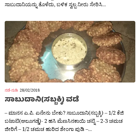
ಸಾಬುದಾನಿಯನ್ನು ತೊಳೆದು, ಬಳಿಕ ಸ್ವಲ್ಪ ನೀರು ಸೇರಿಸಿ...
ನಡೆ-ನುಡಿ
28/02/2018
ಸಾಬುದಾನಿ(ಸಬ್ಬಕ್ಕಿ) ವಡೆ
– ಮಾನಸ ಎ.ಪಿ. ಏನೇನು ಬೇಕು? ಸಾಬೂದಾನಿ(ಸಬ್ಬಕ್ಕಿ) – 1/2 ಕೆಜಿ
ಬಟಾಟಿ(ಆಲೂಗಡ್ಡೆ)- 2 ಹಸಿ ಮೆಣಸಿನಕಾಯಿ ಚಟ್ನಿ – 2-3 ಚಮಚ
ಜೀರಿಗೆ – 1/2 ಚಮಚ ಹುರಿದ ಶೇಂಗಾ ಪುಡಿ –...