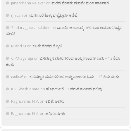
Janardhana Relekar
on
ಮರದ ನೆರಳನು ಮರವೇ ನುಂಗಿ ಹಾಕಿದಾಗ…
rjnivah
on
ಮನಸೂರೆಗೊಳ್ಳುವ ಲೈಟ್ಲಮ್ ಕಣಿವೆ
Siddanagouda kalakeri
on
ಬಾದಮಿ ಅಮವಾಸ್ಯೆ: ಚಬನೂರ ಅಮೋಗ ಸಿದ್ದನ
ಹೇಳಿಕೆ
M âñd M
on
ಕವಿತೆ: ಜೀವನ ಜ್ಯೋತಿ
C.P.Nagaraja
on
ಬಸವಣ್ಣನ ವಚನಗಳಿಂದ ಆಯ್ದ ಸಾಲುಗಳ ಓದು – 13ನೆಯ
ಕಂತು
ರಾಜೀವ್
on
ಬಸವಣ್ಣನ ವಚನಗಳಿಂದ ಆಯ್ದ ಸಾಲುಗಳ ಓದು – 13ನೆಯ ಕಂತು
K.V Shashidhara
on
ಹೊನಲುವಿಗೆ 11 ವರುಶ ತುಂಬಿದ ನಲಿವು
Raghuramu N.V.
on
ಕವಿತೆ: ಅವಳು
Raghuramu N.V.
on
ಹನಿಗವನಗಳು