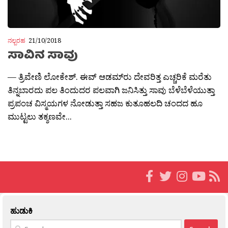
ನಲ್ಬರಹ
21/10/2018
ಸಾವಿನ ಸಾವು
— ತ್ರಿವೇಣಿ ಲೋಕೇಶ್. ಈವ್ ಆಡಮ್‌ರು ದೇವರಿತ್ತ ಎಚ್ಚರಿಕೆ ಮರೆತು
ತಿನ್ನಬಾರದು ಪಲ ತಿಂದುದರ ಪಲವಾಗಿ ಜನಿಸಿತ್ತು ಸಾವು ಬೆಳೆಬೆಳೆಯುತ್ತಾ
ಪ್ರಪಂಚ ವಿಸ್ಮಯಗಳ ನೋಡುತ್ತಾ ಸಹಜ ಕುತೂಹಲದಿ ಚಂದದ ಹೂ
ಮುಟ್ಟಲು ತಕ್ಶಣವೇ...
ಹುಡುಕಿ
Search