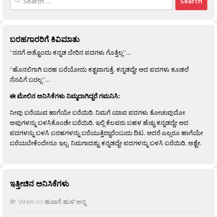
for:
ಬರಹಗಾರರಿಗೆ ಕಿವಿಮಾತು
“ನನಗೆ ಅಶ್ಟೊಂದು ಕನ್ನಡ ಬೇರಿನ ಪದಗಳು ಗೊತ್ತಿಲ್ಲ”…
“ಹೊನಲಿಗಾಗಿ ಬರಹ ಬರೆಯೋದು ಕಶ್ಟವಾಗುತ್ತೆ. ಕನ್ನಡದ್ದೇ ಆದ ಪದಗಳು ಕೂಡಲೆ
ನೆನಪಿಗೆ ಬರಲ್ಲ”…
ಈ ಮೇಲಿನ ಅನಿಸಿಕೆಗಳು ನಿಮ್ಮದಾಗಿದ್ದರೆ ಗಮನಿಸಿ:
ನೀವು ಬರೆಯುವ ಹಾಗೆಯೇ ಬರೆಯಿರಿ. ನಿಮಗೆ ಯಾವ ಪದಗಳು ತೋಚುವುದೋ
ಅವುಗಳನ್ನು ಬಳಸಿಕೊಂಡೇ ಬರೆಯಿರಿ. ಇಲ್ಲಿ ಕೆಲವರು ಬಹಳ ಹೆಚ್ಚು ಕನ್ನಡದ್ದೇ ಆದ
ಪದಗಳನ್ನು ಬಳಸಿ ಬರಹಗಳನ್ನು ಬರೆಯುತ್ತಿದ್ದಾರೆಂಬುದು ದಿಟ. ಆದರೆ ಎಲ್ಲರೂ ಹಾಗೆಯೇ
ಬರೆಯಬೇಕೆಂದೇನೂ ಇಲ್ಲ. ನಿಮಗಾದಶ್ಟು ಕನ್ನಡದ್ದೇ ಪದಗಳನ್ನು ಬಳಸಿ ಬರೆಯಿರಿ, ಅಶ್ಟೇ.
ಇತ್ತೀಚಿನ ಅನಿಸಿಕೆಗಳು
Viren
on
ಹುಣಸೆ ಹುಳಿ ಅನ್ನ