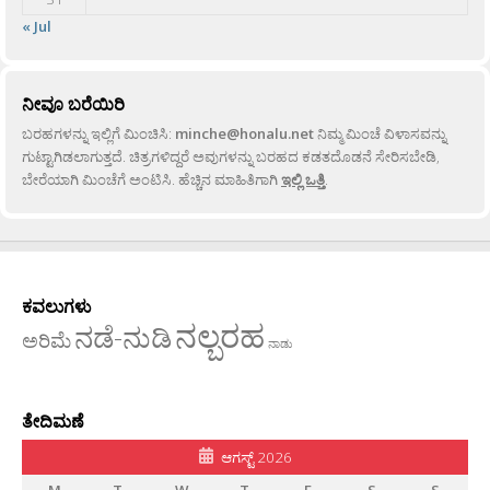
« Jul
ನೀವೂ ಬರೆಯಿರಿ
ಬರಹಗಳನ್ನು ಇಲ್ಲಿಗೆ ಮಿಂಚಿಸಿ:
minche@honalu.net
ನಿಮ್ಮ ಮಿಂಚೆ ವಿಳಾಸವನ್ನು
ಗುಟ್ಟಾಗಿಡಲಾಗುತ್ತದೆ. ಚಿತ್ರಗಳಿದ್ದರೆ ಅವುಗಳನ್ನು ಬರಹದ ಕಡತದೊಡನೆ ಸೇರಿಸಬೇಡಿ,
ಬೇರೆಯಾಗಿ ಮಿಂಚೆಗೆ ಅಂಟಿಸಿ. ಹೆಚ್ಚಿನ ಮಾಹಿತಿಗಾಗಿ
ಇಲ್ಲಿ ಒತ್ತಿ
.
ಕವಲುಗಳು
ನಲ್ಬರಹ
ನಡೆ-ನುಡಿ
ಅರಿಮೆ
ನಾಡು
ತೇದಿಮಣೆ
ಆಗಸ್ಟ್ 2026