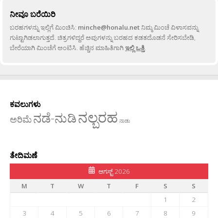
ನೀವೂ ಬರೆಯಿರಿ
ಬರಹಗಳನ್ನು ಇಲ್ಲಿಗೆ ಮಿಂಚಿಸಿ:
minche@honalu.net
ನಿಮ್ಮ ಮಿಂಚೆ ವಿಳಾಸವನ್ನು
ಗುಟ್ಟಾಗಿಡಲಾಗುತ್ತದೆ. ಚಿತ್ರಗಳಿದ್ದರೆ ಅವುಗಳನ್ನು ಬರಹದ ಕಡತದೊಡನೆ ಸೇರಿಸಬೇಡಿ,
ಬೇರೆಯಾಗಿ ಮಿಂಚೆಗೆ ಅಂಟಿಸಿ. ಹೆಚ್ಚಿನ ಮಾಹಿತಿಗಾಗಿ
ಇಲ್ಲಿ ಒತ್ತಿ
.
ಕವಲುಗಳು
ನಲ್ಬರಹ
ನಡೆ-ನುಡಿ
ಅರಿಮೆ
ನಾಡು
ತೇದಿಮಣೆ
ಆಗಸ್ಟ್ 2026
M
T
W
T
F
S
S
1
2
3
4
5
6
7
8
9