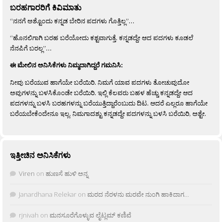
ಬರಹಗಾರರಿಗೆ ಕಿವಿಮಾತು
“ನನಗೆ ಅಶ್ಟೊಂದು ಕನ್ನಡ ಬೇರಿನ ಪದಗಳು ಗೊತ್ತಿಲ್ಲ”…
“ಹೊನಲಿಗಾಗಿ ಬರಹ ಬರೆಯೋದು ಕಶ್ಟವಾಗುತ್ತೆ. ಕನ್ನಡದ್ದೇ ಆದ ಪದಗಳು ಕೂಡಲೆ
ನೆನಪಿಗೆ ಬರಲ್ಲ”…
ಈ ಮೇಲಿನ ಅನಿಸಿಕೆಗಳು ನಿಮ್ಮದಾಗಿದ್ದರೆ ಗಮನಿಸಿ:
ನೀವು ಬರೆಯುವ ಹಾಗೆಯೇ ಬರೆಯಿರಿ. ನಿಮಗೆ ಯಾವ ಪದಗಳು ತೋಚುವುದೋ
ಅವುಗಳನ್ನು ಬಳಸಿಕೊಂಡೇ ಬರೆಯಿರಿ. ಇಲ್ಲಿ ಕೆಲವರು ಬಹಳ ಹೆಚ್ಚು ಕನ್ನಡದ್ದೇ ಆದ
ಪದಗಳನ್ನು ಬಳಸಿ ಬರಹಗಳನ್ನು ಬರೆಯುತ್ತಿದ್ದಾರೆಂಬುದು ದಿಟ. ಆದರೆ ಎಲ್ಲರೂ ಹಾಗೆಯೇ
ಬರೆಯಬೇಕೆಂದೇನೂ ಇಲ್ಲ. ನಿಮಗಾದಶ್ಟು ಕನ್ನಡದ್ದೇ ಪದಗಳನ್ನು ಬಳಸಿ ಬರೆಯಿರಿ, ಅಶ್ಟೇ.
ಇತ್ತೀಚಿನ ಅನಿಸಿಕೆಗಳು
Viren
on
ಹುಣಸೆ ಹುಳಿ ಅನ್ನ
Janardhana Relekar
on
ಮರದ ನೆರಳನು ಮರವೇ ನುಂಗಿ ಹಾಕಿದಾಗ…
rjnivah
on
ಮನಸೂರೆಗೊಳ್ಳುವ ಲೈಟ್ಲಮ್ ಕಣಿವೆ