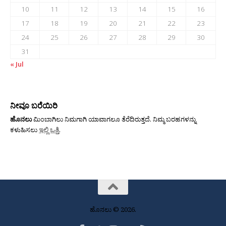
10
11
12
13
14
15
16
17
18
19
20
21
22
23
24
25
26
27
28
29
30
31
« Jul
ನೀವೂ ಬರೆಯಿರಿ
ಹೊನಲು
ಮಿಂಬಾಗಿಲು ನಿಮಗಾಗಿ ಯಾವಾಗಲೂ ತೆರೆದಿರುತ್ತದೆ. ನಿಮ್ಮ ಬರಹಗಳನ್ನು
ಕಳುಹಿಸಲು
ಇಲ್ಲಿ ಒತ್ತಿ
.
ಹೊನಲು © 2026.