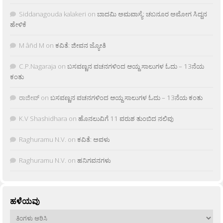
Siddanagouda kalakeri
on
ಬಾದಮಿ ಅಮವಾಸ್ಯೆ: ಚಬನೂರ ಅಮೋಗ ಸಿದ್ದನ
ಹೇಳಿಕೆ
M âñd M
on
ಕವಿತೆ: ಜೀವನ ಜ್ಯೋತಿ
C.P.Nagaraja
on
ಬಸವಣ್ಣನ ವಚನಗಳಿಂದ ಆಯ್ದ ಸಾಲುಗಳ ಓದು – 13ನೆಯ
ಕಂತು
ರಾಜೀವ್
on
ಬಸವಣ್ಣನ ವಚನಗಳಿಂದ ಆಯ್ದ ಸಾಲುಗಳ ಓದು – 13ನೆಯ ಕಂತು
K.V Shashidhara
on
ಹೊನಲುವಿಗೆ 11 ವರುಶ ತುಂಬಿದ ನಲಿವು
Raghuramu N.V.
on
ಕವಿತೆ: ಅವಳು
Raghuramu N.V.
on
ಹನಿಗವನಗಳು
ಹಳೆಯವು
ಹಳೆಯವು