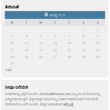
ತೇದಿಮಣೆ
ಆಗಸ್ಟ್ 2026
M
T
W
T
F
S
S
1
2
3
4
5
6
7
8
9
10
11
12
13
14
15
16
17
18
19
20
21
22
23
24
25
26
27
28
29
30
31
« Jul
ನೀವೂ ಬರೆಯಿರಿ
ಬರಹಗಳನ್ನು ಇಲ್ಲಿಗೆ ಮಿಂಚಿಸಿ:
minche@honalu.net
ನಿಮ್ಮ ಮಿಂಚೆ ವಿಳಾಸವನ್ನು
ಗುಟ್ಟಾಗಿಡಲಾಗುತ್ತದೆ. ಚಿತ್ರಗಳಿದ್ದರೆ ಅವುಗಳನ್ನು ಬರಹದ ಕಡತದೊಡನೆ ಸೇರಿಸಬೇಡಿ,
ಬೇರೆಯಾಗಿ ಮಿಂಚೆಗೆ ಅಂಟಿಸಿ. ಹೆಚ್ಚಿನ ಮಾಹಿತಿಗಾಗಿ
ಇಲ್ಲಿ ಒತ್ತಿ
.