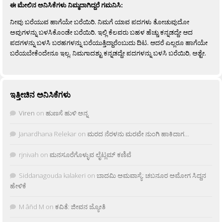
ಈ ಮೇಲಿನ ಅನಿಸಿಕೆಗಳು ನಿಮ್ಮದಾಗಿದ್ದರೆ ಗಮನಿಸಿ:
ನೀವು ಬರೆಯುವ ಹಾಗೆಯೇ ಬರೆಯಿರಿ. ನಿಮಗೆ ಯಾವ ಪದಗಳು ತೋಚುವುದೋ
ಅವುಗಳನ್ನು ಬಳಸಿಕೊಂಡೇ ಬರೆಯಿರಿ. ಇಲ್ಲಿ ಕೆಲವರು ಬಹಳ ಹೆಚ್ಚು ಕನ್ನಡದ್ದೇ ಆದ
ಪದಗಳನ್ನು ಬಳಸಿ ಬರಹಗಳನ್ನು ಬರೆಯುತ್ತಿದ್ದಾರೆಂಬುದು ದಿಟ. ಆದರೆ ಎಲ್ಲರೂ ಹಾಗೆಯೇ
ಬರೆಯಬೇಕೆಂದೇನೂ ಇಲ್ಲ. ನಿಮಗಾದಶ್ಟು ಕನ್ನಡದ್ದೇ ಪದಗಳನ್ನು ಬಳಸಿ ಬರೆಯಿರಿ, ಅಶ್ಟೇ.
ಇತ್ತೀಚಿನ ಅನಿಸಿಕೆಗಳು
Viren
on
ಹುಣಸೆ ಹುಳಿ ಅನ್ನ
Janardhana Relekar
on
ಮರದ ನೆರಳನು ಮರವೇ ನುಂಗಿ ಹಾಕಿದಾಗ…
rjnivah
on
ಮನಸೂರೆಗೊಳ್ಳುವ ಲೈಟ್ಲಮ್ ಕಣಿವೆ
Siddanagouda kalakeri
on
ಬಾದಮಿ ಅಮವಾಸ್ಯೆ: ಚಬನೂರ ಅಮೋಗ ಸಿದ್ದನ
ಹೇಳಿಕೆ
M âñd M
on
ಕವಿತೆ: ಜೀವನ ಜ್ಯೋತಿ