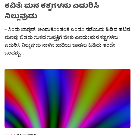
ಕವಿತೆ: ಮನ ಕಶ್ಟಗಳನು ಎದುರಿಸಿ
ನಿಲ್ಲುವುದು
– ಸಿಂದು ಬಾರ‍್ಗವ್. ಅಂದುಕೊಂಡಂತೆ ಎಂದೂ ನಡೆಯದು ಹಿಡಿದ ಹಟವ
ಮನವು ಬಿಡದು ಸುಕದ ಸುಪ್ಪತ್ತಿಗೆ ಬೇಕು ಎನದು; ಮನ ಕಶ್ಟಗಳನು
ಎದುರಿಸಿ ನಿಲ್ಲುವುದು ನಾಳಿನ ಹಾದಿಯ ಜಾಡನು ಹಿಡಿದು ಇಂದೇ
ಒಂದಶ್ಟು...