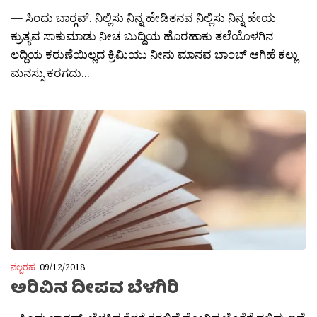
— ಸಿಂದು ಬಾರ‍್ಗವ್. ನಿಲ್ಲಿಸು ನಿನ್ನ ಹೇಡಿತನವ ನಿಲ್ಲಿಸು ನಿನ್ನ ಹೇಯ
ಕ್ರುತ್ಯವ ಸಾಕುಮಾಡು ನೀಚ ಬುದ್ದಿಯ ಹೊರಹಾಕು ತಲೆಯೊಳಗಿನ
ಲದ್ದಿಯ ಕರುಣೆಯಿಲ್ಲದ ಕ್ರಿಮಿಯು ನೀನು ಮಾನವ ಬಾಂಬ್ ಆಗಿಹೆ ಕಲ್ಲು
ಮನಸ್ಸು ಕರಗದು...
ನಲ್ಬರಹ
09/12/2018
ಅರಿವಿನ ದೀಪವ ಬೆಳಗಿರಿ