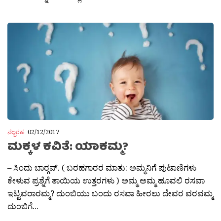
ನಲ್ಬರಹ
02/12/2017
ಮಕ್ಕಳ ಕವಿತೆ: ಯಾಕಮ್ಮ?
– ಸಿಂದು ಬಾರ‍್ಗವ್. ( ಬರಹಗಾರರ ಮಾತು: ಅಮ್ಮನಿಗೆ ಪುಟಾಣಿಗಳು
ಕೇಳುವ ಪ್ರಶ್ನೆಗೆ ತಾಯಿಯ ಉತ್ತರಗಳು ) ಅಮ್ಮ ಅಮ್ಮ ಹೂವಲಿ ರಸವಾ
ಇಟ್ಟವರಾರಮ್ಮ? ದುಂಬಿಯು ಬಂದು ರಸವಾ ಹೀರಲು ದೇವರ ವರವಮ್ಮ
ದುಂಬಿಗೆ...