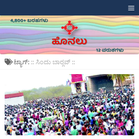
Skip to content
ಟ್ಯಾಗ್:
:: ಸಿಂದು ಬಾರ‍್ಗವ್ ::