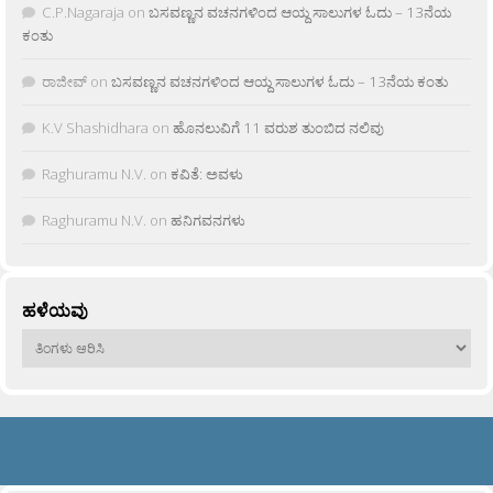
C.P.Nagaraja
on
ಬಸವಣ್ಣನ ವಚನಗಳಿಂದ ಆಯ್ದ ಸಾಲುಗಳ ಓದು – 13ನೆಯ
ಕಂತು
ರಾಜೀವ್
on
ಬಸವಣ್ಣನ ವಚನಗಳಿಂದ ಆಯ್ದ ಸಾಲುಗಳ ಓದು – 13ನೆಯ ಕಂತು
K.V Shashidhara
on
ಹೊನಲುವಿಗೆ 11 ವರುಶ ತುಂಬಿದ ನಲಿವು
Raghuramu N.V.
on
ಕವಿತೆ: ಅವಳು
Raghuramu N.V.
on
ಹನಿಗವನಗಳು
ಹಳೆಯವು
ಹಳೆಯವು