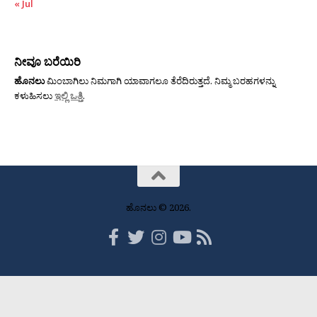
« Jul
ನೀವೂ ಬರೆಯಿರಿ
ಹೊನಲು
ಮಿಂಬಾಗಿಲು ನಿಮಗಾಗಿ ಯಾವಾಗಲೂ ತೆರೆದಿರುತ್ತದೆ. ನಿಮ್ಮ ಬರಹಗಳನ್ನು
ಕಳುಹಿಸಲು
ಇಲ್ಲಿ ಒತ್ತಿ
.
ಹೊನಲು © 2026.