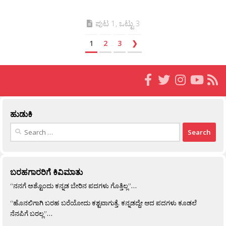
ಪುಟ 1, ಒಟ್ಟು 3
1
2
3
❯
ಹುಡುಕಿ
Search
for:
ಬರಹಗಾರರಿಗೆ ಕಿವಿಮಾತು
“ನನಗೆ ಅಶ್ಟೊಂದು ಕನ್ನಡ ಬೇರಿನ ಪದಗಳು ಗೊತ್ತಿಲ್ಲ”…
“ಹೊನಲಿಗಾಗಿ ಬರಹ ಬರೆಯೋದು ಕಶ್ಟವಾಗುತ್ತೆ. ಕನ್ನಡದ್ದೇ ಆದ ಪದಗಳು ಕೂಡಲೆ
ನೆನಪಿಗೆ ಬರಲ್ಲ”…