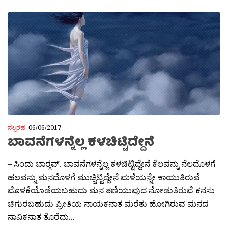
ನಲ್ಬರಹ
06/06/2017
ಬಾವನೆಗಳನ್ನೆಲ್ಲ ಕಳಚಿಟ್ಟಿದ್ದೇನೆ
– ಸಿಂದು ಬಾರ‍್ಗವ್. ಬಾವನೆಗಳನ್ನೆಲ್ಲ ಕಳಚಿಟ್ಟಿದ್ದೇನೆ ಕೆಲವನ್ನು ನೆಲದೊಳಗೆ
ಹಲವನ್ನು ಮನದೊಳಗೆ ಮುಚ್ಚಿಟ್ಟಿದ್ದೇನೆ ಮಳೆಯನ್ನೇ ಕಾಯುತಿರುವೆ
ಮೊಳಕೆಯೊಡೆಯಬಹುದು ಮನ ತಣಿಯುವುದ ನೋಡುತಿರುವೆ ಕನಸು
ಚಿಗುರಬಹುದು ಪ್ರೀತಿಯ ನಾಯಕನಾತ ಮರೆತು ಹೋಗಿರುವ ಮನದ
ನಾವಿಕನಾತ ತೊರೆದು...