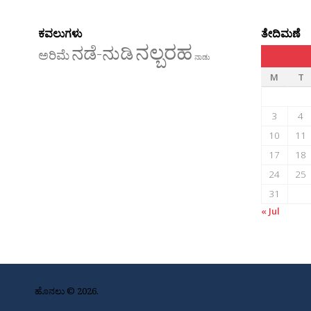
ಕವಲುಗಳು
ತೇದಿಮಣೆ
ನಲ್ಬರಹ
ನಡೆ-ನುಡಿ
ಅರಿಮೆ
ನಾಡು
M
T
3
4
10
11
17
18
24
25
31
« Jul
ಹೊನಲು © 2026.