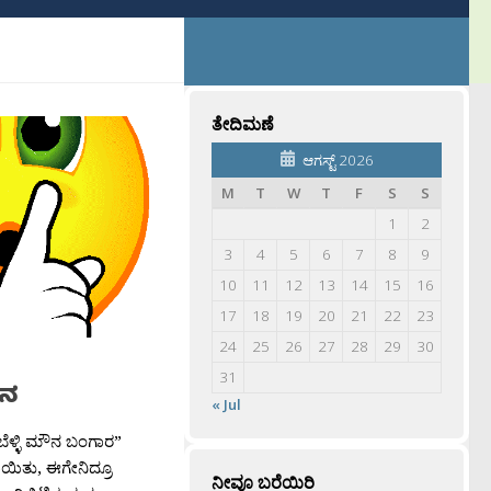
ತೇದಿಮಣೆ
ಆಗಸ್ಟ್ 2026
M
T
W
T
F
S
S
1
2
3
4
5
6
7
8
9
10
11
12
13
14
15
16
17
18
19
20
21
22
23
24
25
26
27
28
29
30
31
ೌನ
« Jul
 ಬೆಳ್ಳಿ ಮೌನ ಬಂಗಾರ”
ಯಿತು, ಈಗೇನಿದ್ರೂ
ನೀವೂ ಬರೆಯಿರಿ