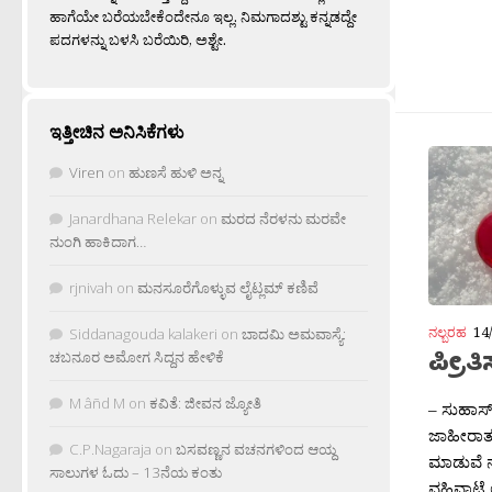
ಹಾಗೆಯೇ ಬರೆಯಬೇಕೆಂದೇನೂ ಇಲ್ಲ. ನಿಮಗಾದಶ್ಟು ಕನ್ನಡದ್ದೇ
ಪದಗಳನ್ನು ಬಳಸಿ ಬರೆಯಿರಿ, ಅಶ್ಟೇ.
ಇತ್ತೀಚಿನ ಅನಿಸಿಕೆಗಳು
Viren
on
ಹುಣಸೆ ಹುಳಿ ಅನ್ನ
Janardhana Relekar
on
ಮರದ ನೆರಳನು ಮರವೇ
ನುಂಗಿ ಹಾಕಿದಾಗ…
rjnivah
on
ಮನಸೂರೆಗೊಳ್ಳುವ ಲೈಟ್ಲಮ್ ಕಣಿವೆ
ನಲ್ಬರಹ
14
Siddanagouda kalakeri
on
ಬಾದಮಿ ಅಮವಾಸ್ಯೆ:
ಪ್ರೀ
ಚಬನೂರ ಅಮೋಗ ಸಿದ್ದನ ಹೇಳಿಕೆ
M âñd M
on
ಕವಿತೆ: ಜೀವನ ಜ್ಯೋತಿ
– ಸುಹಾಸ್
ಜಾಹೀರಾತ
C.P.Nagaraja
on
ಬಸವಣ್ಣನ ವಚನಗಳಿಂದ ಆಯ್ದ
ಮಾಡುವೆ ನ
ಸಾಲುಗಳ ಓದು – 13ನೆಯ ಕಂತು
ವಹಿವಾಟೆ 