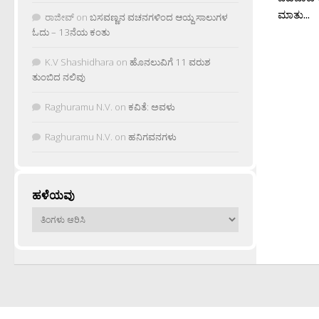
ಮಾತು...
ರಾಜೀವ್
on
ಬಸವಣ್ಣನ ವಚನಗಳಿಂದ ಆಯ್ದ ಸಾಲುಗಳ
ಓದು – 13ನೆಯ ಕಂತು
K.V Shashidhara
on
ಹೊನಲುವಿಗೆ 11 ವರುಶ
ತುಂಬಿದ ನಲಿವು
Raghuramu N.V.
on
ಕವಿತೆ: ಅವಳು
Raghuramu N.V.
on
ಹನಿಗವನಗಳು
ಹಳೆಯವು
ಹಳೆಯವು