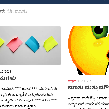
ಾಗ್:
ಸಿಹಿ ಮಾತು
/12/2023
ಕುಗಳು
ನಲ್ಬರಹ
19/11/2020
ಮಾತು ಮತ್ತು ಮ
್ ಕುಮಾರ್. *** ಕೋಪ *** ಯಾರಿಗಾಗಿ ಈ
ಕಾಗಿ ಈ ತಾಪ ಕ್ಶಣಿಕ ಇದ್ದು ಹೋಗುವುದು
– ಪ್ರಕಾಶ್ ಮಲೆಬೆಟ್ಟು. “ಮಾತು
ುವಶ್ಟು ಬಿರುಕ ನೀಡುವುದು *** ಕುಡಿತ ***
ಎನ್ನುವ ಗಾದೆ ಮಾತು ಹಳೆಯದಾ
 ಮೊದಲು ಮಾಡಿ ಮತ್ತಿಗಾಗಿ...