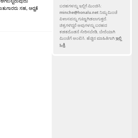
 ಆಗಿಬಿಟ್ಟಿರುವುದು
ಬರಹಗಳನ್ನು ಇಲ್ಲಿಗೆ ಮಿಂಚಿಸಿ:
 ಮಾತುಗಾರರು ಸಹ, ಅರ‍್ಹತೆ
minche@honalu.net
ನಿಮ್ಮ ಮಿಂಚೆ
ವಿಳಾಸವನ್ನು ಗುಟ್ಟಾಗಿಡಲಾಗುತ್ತದೆ.
ಚಿತ್ರಗಳಿದ್ದರೆ ಅವುಗಳನ್ನು ಬರಹದ
ಕಡತದೊಡನೆ ಸೇರಿಸಬೇಡಿ, ಬೇರೆಯಾಗಿ
ಮಿಂಚೆಗೆ ಅಂಟಿಸಿ. ಹೆಚ್ಚಿನ ಮಾಹಿತಿಗಾಗಿ
ಇಲ್ಲಿ
ಒತ್ತಿ
.