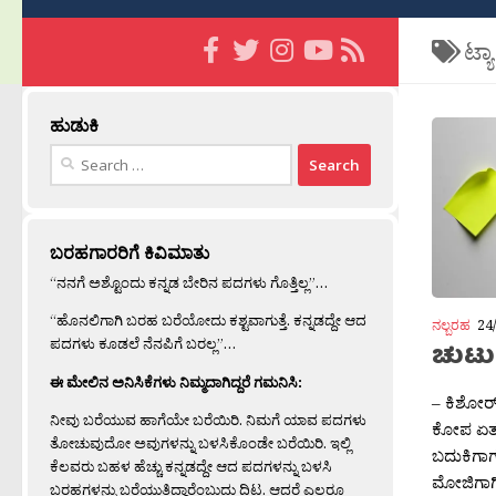
ಟ್ಯ
ಹುಡುಕಿ
Search
for:
ಬರಹಗಾರರಿಗೆ ಕಿವಿಮಾತು
“ನನಗೆ ಅಶ್ಟೊಂದು ಕನ್ನಡ ಬೇರಿನ ಪದಗಳು ಗೊತ್ತಿಲ್ಲ”…
“ಹೊನಲಿಗಾಗಿ ಬರಹ ಬರೆಯೋದು ಕಶ್ಟವಾಗುತ್ತೆ. ಕನ್ನಡದ್ದೇ ಆದ
ನಲ್ಬರಹ
24
ಪದಗಳು ಕೂಡಲೆ ನೆನಪಿಗೆ ಬರಲ್ಲ”…
ಚುಟು
ಈ ಮೇಲಿನ ಅನಿಸಿಕೆಗಳು ನಿಮ್ಮದಾಗಿದ್ದರೆ ಗಮನಿಸಿ:
– ಕಿಶೋರ
ನೀವು ಬರೆಯುವ ಹಾಗೆಯೇ ಬರೆಯಿರಿ. ನಿಮಗೆ ಯಾವ ಪದಗಳು
ಕೋಪ ಏತಕ್
ತೋಚುವುದೋ ಅವುಗಳನ್ನು ಬಳಸಿಕೊಂಡೇ ಬರೆಯಿರಿ. ಇಲ್ಲಿ
ಬದುಕಿಗಾಗ
ಕೆಲವರು ಬಹಳ ಹೆಚ್ಚು ಕನ್ನಡದ್ದೇ ಆದ ಪದಗಳನ್ನು ಬಳಸಿ
ಮೋಜಿಗಾಗಿ
ಬರಹಗಳನ್ನು ಬರೆಯುತ್ತಿದ್ದಾರೆಂಬುದು ದಿಟ. ಆದರೆ ಎಲ್ಲರೂ