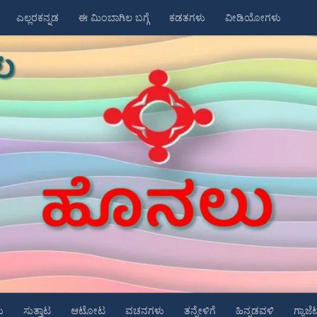
ಎಲ್ಲರಕನ್ನಡ
ಈ ಮಿಂಬಾಗಿಲ ಬಗ್ಗೆ
ಕಡತಗಳು
ವೀಡಿಯೋಗಳು
ು
ಸುತ್ತಾಟ
ಆಟೋಟ
ವಚನಗಳು
ತನ್ನೇಳಿಗೆ
ಹಿನ್ನಡವಳಿ
ಗ್ಯಾಜೆ