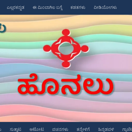
ಎಲ್ಲರಕನ್ನಡ
ಈ ಮಿಂಬಾಗಿಲ ಬಗ್ಗೆ
ಕಡತಗಳು
ವೀಡಿಯೋಗಳು
ು
ಸುತ್ತಾಟ
ಆಟೋಟ
ವಚನಗಳು
ತನ್ನೇಳಿಗೆ
ಹಿನ್ನಡವಳಿ
ಗ್ಯಾಜೆ