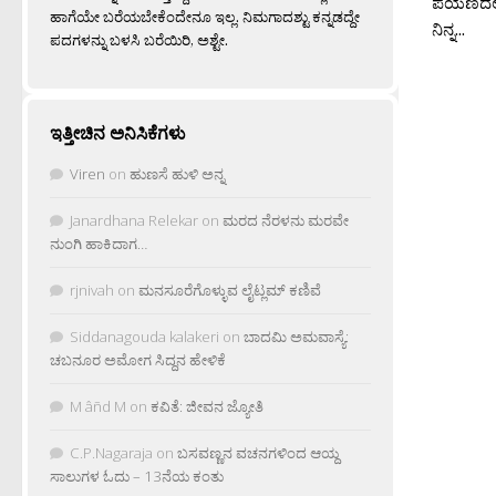
ಪಯಣದಲಿ 
ಹಾಗೆಯೇ ಬರೆಯಬೇಕೆಂದೇನೂ ಇಲ್ಲ. ನಿಮಗಾದಶ್ಟು ಕನ್ನಡದ್ದೇ
ನಿನ್ನ...
ಪದಗಳನ್ನು ಬಳಸಿ ಬರೆಯಿರಿ, ಅಶ್ಟೇ.
ಇತ್ತೀಚಿನ ಅನಿಸಿಕೆಗಳು
Viren
on
ಹುಣಸೆ ಹುಳಿ ಅನ್ನ
Janardhana Relekar
on
ಮರದ ನೆರಳನು ಮರವೇ
ನುಂಗಿ ಹಾಕಿದಾಗ…
rjnivah
on
ಮನಸೂರೆಗೊಳ್ಳುವ ಲೈಟ್ಲಮ್ ಕಣಿವೆ
Siddanagouda kalakeri
on
ಬಾದಮಿ ಅಮವಾಸ್ಯೆ:
ಚಬನೂರ ಅಮೋಗ ಸಿದ್ದನ ಹೇಳಿಕೆ
M âñd M
on
ಕವಿತೆ: ಜೀವನ ಜ್ಯೋತಿ
C.P.Nagaraja
on
ಬಸವಣ್ಣನ ವಚನಗಳಿಂದ ಆಯ್ದ
ಸಾಲುಗಳ ಓದು – 13ನೆಯ ಕಂತು