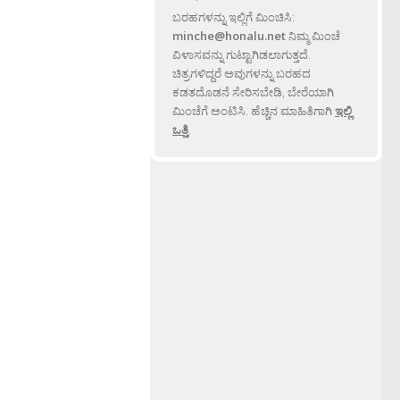
ಬರಹಗಳನ್ನು ಇಲ್ಲಿಗೆ ಮಿಂಚಿಸಿ:
minche@honalu.net
ನಿಮ್ಮ ಮಿಂಚೆ
ವಿಳಾಸವನ್ನು ಗುಟ್ಟಾಗಿಡಲಾಗುತ್ತದೆ.
ಚಿತ್ರಗಳಿದ್ದರೆ ಅವುಗಳನ್ನು ಬರಹದ
ಕಡತದೊಡನೆ ಸೇರಿಸಬೇಡಿ, ಬೇರೆಯಾಗಿ
ಮಿಂಚೆಗೆ ಅಂಟಿಸಿ. ಹೆಚ್ಚಿನ ಮಾಹಿತಿಗಾಗಿ
ಇಲ್ಲಿ
ಒತ್ತಿ
.