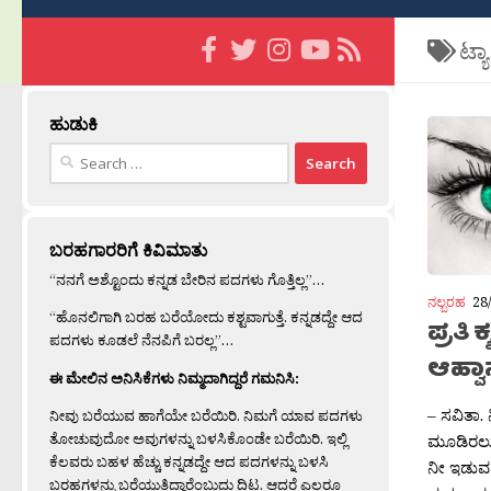
ಟ್ಯ
ಹುಡುಕಿ
Search
for:
ಬರಹಗಾರರಿಗೆ ಕಿವಿಮಾತು
“ನನಗೆ ಅಶ್ಟೊಂದು ಕನ್ನಡ ಬೇರಿನ ಪದಗಳು ಗೊತ್ತಿಲ್ಲ”…
ನಲ್ಬರಹ
28
“ಹೊನಲಿಗಾಗಿ ಬರಹ ಬರೆಯೋದು ಕಶ್ಟವಾಗುತ್ತೆ. ಕನ್ನಡದ್ದೇ ಆದ
ಪ್ರತ
ಪದಗಳು ಕೂಡಲೆ ನೆನಪಿಗೆ ಬರಲ್ಲ”…
ಆಹ್ವ
ಈ ಮೇಲಿನ ಅನಿಸಿಕೆಗಳು ನಿಮ್ಮದಾಗಿದ್ದರೆ ಗಮನಿಸಿ:
– ಸವಿತಾ.
ನೀವು ಬರೆಯುವ ಹಾಗೆಯೇ ಬರೆಯಿರಿ. ನಿಮಗೆ ಯಾವ ಪದಗಳು
ತೋಚುವುದೋ ಅವುಗಳನ್ನು ಬಳಸಿಕೊಂಡೇ ಬರೆಯಿರಿ. ಇಲ್ಲಿ
ಮೂಡಿರಲು 
ಕೆಲವರು ಬಹಳ ಹೆಚ್ಚು ಕನ್ನಡದ್ದೇ ಆದ ಪದಗಳನ್ನು ಬಳಸಿ
ನೀ ಇಡುವ ಹ
ಬರಹಗಳನ್ನು ಬರೆಯುತ್ತಿದ್ದಾರೆಂಬುದು ದಿಟ. ಆದರೆ ಎಲ್ಲರೂ