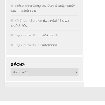
ರಾಜೀವ್
on
ಬಸವಣ್ಣನ ವಚನಗಳಿಂದ ಆಯ್ದ ಸಾಲುಗಳ
ಓದು – 13ನೆಯ ಕಂತು
K.V Shashidhara
on
ಹೊನಲುವಿಗೆ 11 ವರುಶ
ತುಂಬಿದ ನಲಿವು
Raghuramu N.V.
on
ಕವಿತೆ: ಅವಳು
Raghuramu N.V.
on
ಹನಿಗವನಗಳು
ಹಳೆಯವು
ಹಳೆಯವು