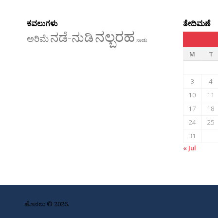
ಕವಲುಗಳು
ತೇದಿಮಣೆ
ನಲ್ಬರಹ
ನಡೆ-ನುಡಿ
ಅರಿಮೆ
ನಾಡು
M
T
3
4
10
11
17
18
24
25
31
« Jul
ಹೊನಲು © 2026.