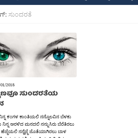
ಾಗ್:
ಸುಂದರತೆ
/01/2018
ಿ ಕ್ಶಣವೂ ಸುಂದರತೆಯ
ಾನ
 ನಿನ್ನ ಕಂಗಳ ಕಾಂತಿಯಲಿ ನನ್ನೊಲವಿನ ಬೆಳಕು
ನಿನ್ನ ಅರಳಿದ ಮನದಲಿ ನನ್ನುಸಿರು ಬೆರೆತಿರಲು
ೆಜ್ಜೆಯಲಿ ನನ್ಹೆಜ್ಜೆ ಜೊತೆಯಾಗಿರಲು ಬಾಳ