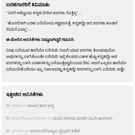
ಬರಹಗಾರರಿಗೆ ಕಿವಿಮಾತು
“ನನಗೆ ಅಶ್ಟೊಂದು ಕನ್ನಡ ಬೇರಿನ ಪದಗಳು ಗೊತ್ತಿಲ್ಲ”…
“ಹೊನಲಿಗಾಗಿ ಬರಹ ಬರೆಯೋದು ಕಶ್ಟವಾಗುತ್ತೆ. ಕನ್ನಡದ್ದೇ ಆದ ಪದಗಳು ಕೂಡಲೆ
ನೆನಪಿಗೆ ಬರಲ್ಲ”…
ಈ ಮೇಲಿನ ಅನಿಸಿಕೆಗಳು ನಿಮ್ಮದಾಗಿದ್ದರೆ ಗಮನಿಸಿ:
ನೀವು ಬರೆಯುವ ಹಾಗೆಯೇ ಬರೆಯಿರಿ. ನಿಮಗೆ ಯಾವ ಪದಗಳು ತೋಚುವುದೋ
ಅವುಗಳನ್ನು ಬಳಸಿಕೊಂಡೇ ಬರೆಯಿರಿ. ಇಲ್ಲಿ ಕೆಲವರು ಬಹಳ ಹೆಚ್ಚು ಕನ್ನಡದ್ದೇ ಆದ
ಪದಗಳನ್ನು ಬಳಸಿ ಬರಹಗಳನ್ನು ಬರೆಯುತ್ತಿದ್ದಾರೆಂಬುದು ದಿಟ. ಆದರೆ ಎಲ್ಲರೂ ಹಾಗೆಯೇ
ಬರೆಯಬೇಕೆಂದೇನೂ ಇಲ್ಲ. ನಿಮಗಾದಶ್ಟು ಕನ್ನಡದ್ದೇ ಪದಗಳನ್ನು ಬಳಸಿ ಬರೆಯಿರಿ, ಅಶ್ಟೇ.
ಇತ್ತೀಚಿನ ಅನಿಸಿಕೆಗಳು
Viren
on
ಹುಣಸೆ ಹುಳಿ ಅನ್ನ
Janardhana Relekar
on
ಮರದ ನೆರಳನು ಮರವೇ ನುಂಗಿ ಹಾಕಿದಾಗ…
rjnivah
on
ಮನಸೂರೆಗೊಳ್ಳುವ ಲೈಟ್ಲಮ್ ಕಣಿವೆ