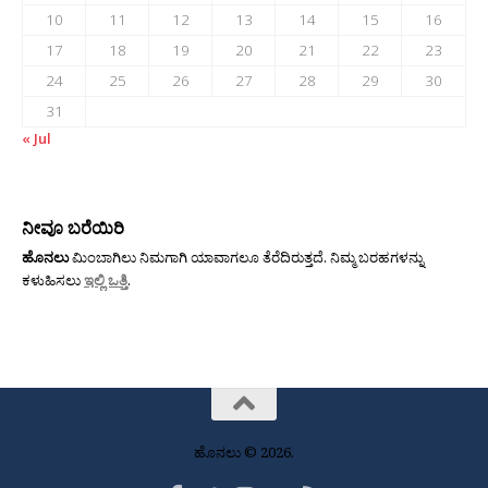
10
11
12
13
14
15
16
17
18
19
20
21
22
23
24
25
26
27
28
29
30
31
« Jul
ನೀವೂ ಬರೆಯಿರಿ
ಹೊನಲು
ಮಿಂಬಾಗಿಲು ನಿಮಗಾಗಿ ಯಾವಾಗಲೂ ತೆರೆದಿರುತ್ತದೆ. ನಿಮ್ಮ ಬರಹಗಳನ್ನು
ಕಳುಹಿಸಲು
ಇಲ್ಲಿ ಒತ್ತಿ
.
ಹೊನಲು © 2026.