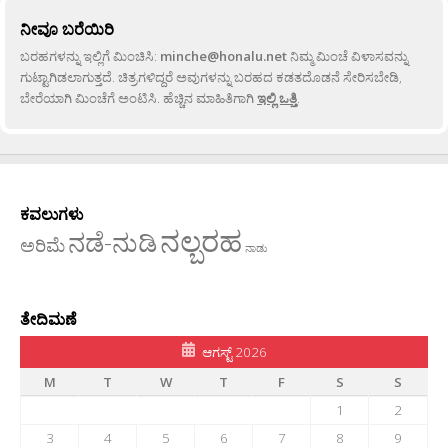
ನೀವೂ ಬರೆಯಿರಿ
ಬರಹಗಳನ್ನು ಇಲ್ಲಿಗೆ ಮಿಂಚಿಸಿ:
minche@honalu.net
ನಿಮ್ಮ ಮಿಂಚೆ ವಿಳಾಸವನ್ನು
ಗುಟ್ಟಾಗಿಡಲಾಗುತ್ತದೆ. ಚಿತ್ರಗಳಿದ್ದರೆ ಅವುಗಳನ್ನು ಬರಹದ ಕಡತದೊಡನೆ ಸೇರಿಸಬೇಡಿ,
ಬೇರೆಯಾಗಿ ಮಿಂಚೆಗೆ ಅಂಟಿಸಿ. ಹೆಚ್ಚಿನ ಮಾಹಿತಿಗಾಗಿ
ಇಲ್ಲಿ ಒತ್ತಿ
.
ಕವಲುಗಳು
ನಲ್ಬರಹ
ನಡೆ-ನುಡಿ
ಅರಿಮೆ
ನಾಡು
ತೇದಿಮಣೆ
ಆಗಸ್ಟ್ 2026
M
T
W
T
F
S
S
1
2
3
4
5
6
7
8
9