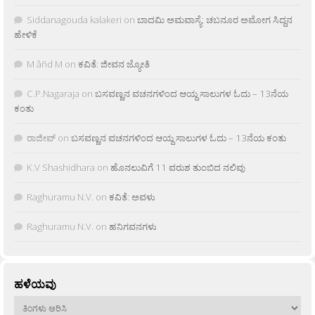
Siddanagouda kalakeri
on
ಬಾದಮಿ ಅಮವಾಸ್ಯೆ: ಚಬನೂರ ಅಮೋಗ ಸಿದ್ದನ
ಹೇಳಿಕೆ
M âñd M
on
ಕವಿತೆ: ಜೀವನ ಜ್ಯೋತಿ
C.P.Nagaraja
on
ಬಸವಣ್ಣನ ವಚನಗಳಿಂದ ಆಯ್ದ ಸಾಲುಗಳ ಓದು – 13ನೆಯ
ಕಂತು
ರಾಜೀವ್
on
ಬಸವಣ್ಣನ ವಚನಗಳಿಂದ ಆಯ್ದ ಸಾಲುಗಳ ಓದು – 13ನೆಯ ಕಂತು
K.V Shashidhara
on
ಹೊನಲುವಿಗೆ 11 ವರುಶ ತುಂಬಿದ ನಲಿವು
Raghuramu N.V.
on
ಕವಿತೆ: ಅವಳು
Raghuramu N.V.
on
ಹನಿಗವನಗಳು
ಹಳೆಯವು
ಹಳೆಯವು