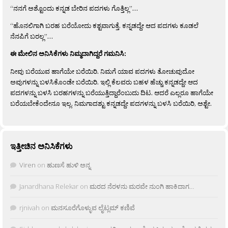
“ನನಗೆ ಅಶ್ಟೊಂದು ಕನ್ನಡ ಬೇರಿನ ಪದಗಳು ಗೊತ್ತಿಲ್ಲ”…
“ಹೊನಲಿಗಾಗಿ ಬರಹ ಬರೆಯೋದು ಕಶ್ಟವಾಗುತ್ತೆ. ಕನ್ನಡದ್ದೇ ಆದ ಪದಗಳು ಕೂಡಲೆ
ನೆನಪಿಗೆ ಬರಲ್ಲ”…
ಈ ಮೇಲಿನ ಅನಿಸಿಕೆಗಳು ನಿಮ್ಮದಾಗಿದ್ದರೆ ಗಮನಿಸಿ:
ನೀವು ಬರೆಯುವ ಹಾಗೆಯೇ ಬರೆಯಿರಿ. ನಿಮಗೆ ಯಾವ ಪದಗಳು ತೋಚುವುದೋ
ಅವುಗಳನ್ನು ಬಳಸಿಕೊಂಡೇ ಬರೆಯಿರಿ. ಇಲ್ಲಿ ಕೆಲವರು ಬಹಳ ಹೆಚ್ಚು ಕನ್ನಡದ್ದೇ ಆದ
ಪದಗಳನ್ನು ಬಳಸಿ ಬರಹಗಳನ್ನು ಬರೆಯುತ್ತಿದ್ದಾರೆಂಬುದು ದಿಟ. ಆದರೆ ಎಲ್ಲರೂ ಹಾಗೆಯೇ
ಬರೆಯಬೇಕೆಂದೇನೂ ಇಲ್ಲ. ನಿಮಗಾದಶ್ಟು ಕನ್ನಡದ್ದೇ ಪದಗಳನ್ನು ಬಳಸಿ ಬರೆಯಿರಿ, ಅಶ್ಟೇ.
ಇತ್ತೀಚಿನ ಅನಿಸಿಕೆಗಳು
Viren
on
ಹುಣಸೆ ಹುಳಿ ಅನ್ನ
Janardhana Relekar
on
ಮರದ ನೆರಳನು ಮರವೇ ನುಂಗಿ ಹಾಕಿದಾಗ…
rjnivah
on
ಮನಸೂರೆಗೊಳ್ಳುವ ಲೈಟ್ಲಮ್ ಕಣಿವೆ