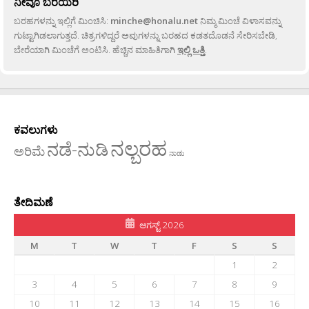
ನೀವೂ ಬರೆಯಿರಿ
ಬರಹಗಳನ್ನು ಇಲ್ಲಿಗೆ ಮಿಂಚಿಸಿ:
minche@honalu.net
ನಿಮ್ಮ ಮಿಂಚೆ ವಿಳಾಸವನ್ನು
ಗುಟ್ಟಾಗಿಡಲಾಗುತ್ತದೆ. ಚಿತ್ರಗಳಿದ್ದರೆ ಅವುಗಳನ್ನು ಬರಹದ ಕಡತದೊಡನೆ ಸೇರಿಸಬೇಡಿ,
ಬೇರೆಯಾಗಿ ಮಿಂಚೆಗೆ ಅಂಟಿಸಿ. ಹೆಚ್ಚಿನ ಮಾಹಿತಿಗಾಗಿ
ಇಲ್ಲಿ ಒತ್ತಿ
.
ಕವಲುಗಳು
ನಲ್ಬರಹ
ನಡೆ-ನುಡಿ
ಅರಿಮೆ
ನಾಡು
ತೇದಿಮಣೆ
ಆಗಸ್ಟ್ 2026
M
T
W
T
F
S
S
1
2
3
4
5
6
7
8
9
10
11
12
13
14
15
16