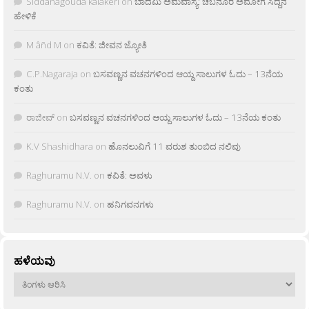
Siddanagouda kalakeri
on
ಬಾದಮಿ ಅಮವಾಸ್ಯೆ: ಚಬನೂರ ಅಮೋಗ ಸಿದ್ದನ
ಹೇಳಿಕೆ
M âñd M
on
ಕವಿತೆ: ಜೀವನ ಜ್ಯೋತಿ
C.P.Nagaraja
on
ಬಸವಣ್ಣನ ವಚನಗಳಿಂದ ಆಯ್ದ ಸಾಲುಗಳ ಓದು – 13ನೆಯ
ಕಂತು
ರಾಜೀವ್
on
ಬಸವಣ್ಣನ ವಚನಗಳಿಂದ ಆಯ್ದ ಸಾಲುಗಳ ಓದು – 13ನೆಯ ಕಂತು
K.V Shashidhara
on
ಹೊನಲುವಿಗೆ 11 ವರುಶ ತುಂಬಿದ ನಲಿವು
Raghuramu N.V.
on
ಕವಿತೆ: ಅವಳು
Raghuramu N.V.
on
ಹನಿಗವನಗಳು
ಹಳೆಯವು
ಹಳೆಯವು