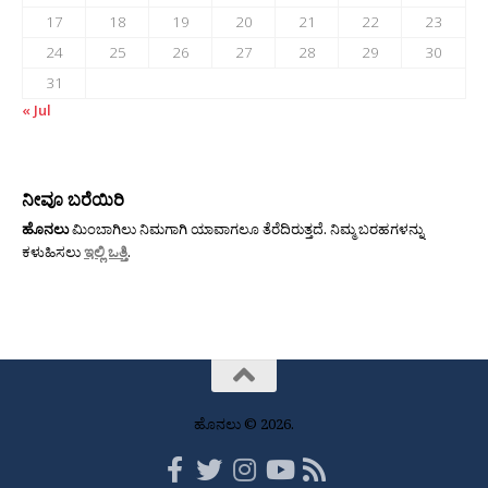
17
18
19
20
21
22
23
24
25
26
27
28
29
30
31
« Jul
ನೀವೂ ಬರೆಯಿರಿ
ಹೊನಲು
ಮಿಂಬಾಗಿಲು ನಿಮಗಾಗಿ ಯಾವಾಗಲೂ ತೆರೆದಿರುತ್ತದೆ. ನಿಮ್ಮ ಬರಹಗಳನ್ನು
ಕಳುಹಿಸಲು
ಇಲ್ಲಿ ಒತ್ತಿ
.
ಹೊನಲು © 2026.