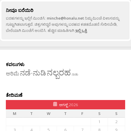
ನೀವೂ ಬರೆಯಿರಿ
ಬರಹಗಳನ್ನು ಇಲ್ಲಿಗೆ ಮಿಂಚಿಸಿ:
minche@honalu.net
ನಿಮ್ಮ ಮಿಂಚೆ ವಿಳಾಸವನ್ನು
ಗುಟ್ಟಾಗಿಡಲಾಗುತ್ತದೆ. ಚಿತ್ರಗಳಿದ್ದರೆ ಅವುಗಳನ್ನು ಬರಹದ ಕಡತದೊಡನೆ ಸೇರಿಸಬೇಡಿ,
ಬೇರೆಯಾಗಿ ಮಿಂಚೆಗೆ ಅಂಟಿಸಿ. ಹೆಚ್ಚಿನ ಮಾಹಿತಿಗಾಗಿ
ಇಲ್ಲಿ ಒತ್ತಿ
.
ಕವಲುಗಳು
ನಲ್ಬರಹ
ನಡೆ-ನುಡಿ
ಅರಿಮೆ
ನಾಡು
ತೇದಿಮಣೆ
ಆಗಸ್ಟ್ 2026
M
T
W
T
F
S
S
1
2
3
4
5
6
7
8
9