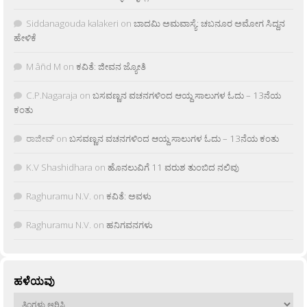
Siddanagouda kalakeri
on
ಬಾದಮಿ ಅಮವಾಸ್ಯೆ: ಚಬನೂರ ಅಮೋಗ ಸಿದ್ದನ
ಹೇಳಿಕೆ
M âñd M
on
ಕವಿತೆ: ಜೀವನ ಜ್ಯೋತಿ
C.P.Nagaraja
on
ಬಸವಣ್ಣನ ವಚನಗಳಿಂದ ಆಯ್ದ ಸಾಲುಗಳ ಓದು – 13ನೆಯ
ಕಂತು
ರಾಜೀವ್
on
ಬಸವಣ್ಣನ ವಚನಗಳಿಂದ ಆಯ್ದ ಸಾಲುಗಳ ಓದು – 13ನೆಯ ಕಂತು
K.V Shashidhara
on
ಹೊನಲುವಿಗೆ 11 ವರುಶ ತುಂಬಿದ ನಲಿವು
Raghuramu N.V.
on
ಕವಿತೆ: ಅವಳು
Raghuramu N.V.
on
ಹನಿಗವನಗಳು
ಹಳೆಯವು
ಹಳೆಯವು