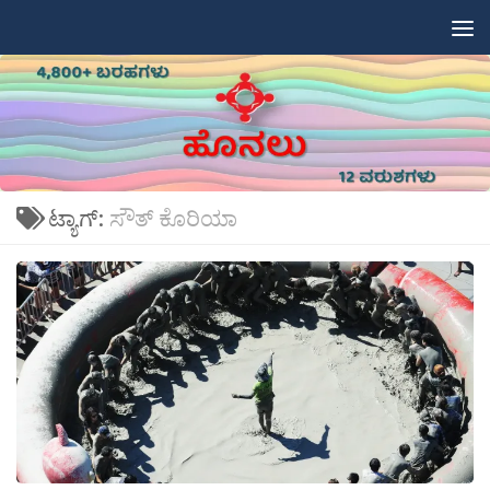
Skip to content
ಟ್ಯಾಗ್:
ಸೌತ್ ಕೊರಿಯಾ