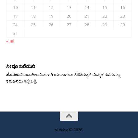
10
11
12
13
14
15
16
17
18
19
20
21
22
23
24
25
26
27
28
29
30
31
« Jul
ನೀವೂ ಬರೆಯಿರಿ
ಹೊನಲು
ಮಿಂಬಾಗಿಲು ನಿಮಗಾಗಿ ಯಾವಾಗಲೂ ತೆರೆದಿರುತ್ತದೆ. ನಿಮ್ಮ ಬರಹಗಳನ್ನು
ಕಳುಹಿಸಲು
ಇಲ್ಲಿ ಒತ್ತಿ
.
ಹೊನಲು © 2026.