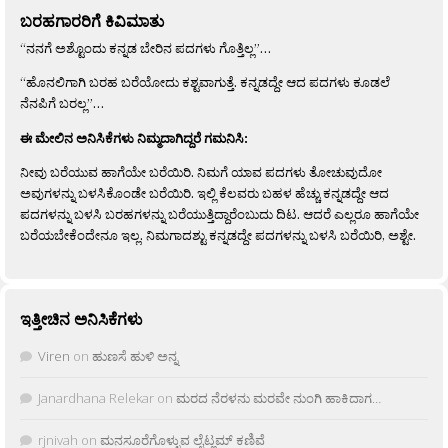
ಬರಹಗಾರರಿಗೆ ಕಿವಿಮಾತು
“ನನಗೆ ಅಶ್ಟೊಂದು ಕನ್ನಡ ಬೇರಿನ ಪದಗಳು ಗೊತ್ತಿಲ್ಲ”…
“ಹೊನಲಿಗಾಗಿ ಬರಹ ಬರೆಯೋದು ಕಶ್ಟವಾಗುತ್ತೆ. ಕನ್ನಡದ್ದೇ ಆದ ಪದಗಳು ಕೂಡಲೆ
ನೆನಪಿಗೆ ಬರಲ್ಲ”…
ಈ ಮೇಲಿನ ಅನಿಸಿಕೆಗಳು ನಿಮ್ಮದಾಗಿದ್ದರೆ ಗಮನಿಸಿ:
ನೀವು ಬರೆಯುವ ಹಾಗೆಯೇ ಬರೆಯಿರಿ. ನಿಮಗೆ ಯಾವ ಪದಗಳು ತೋಚುವುದೋ
ಅವುಗಳನ್ನು ಬಳಸಿಕೊಂಡೇ ಬರೆಯಿರಿ. ಇಲ್ಲಿ ಕೆಲವರು ಬಹಳ ಹೆಚ್ಚು ಕನ್ನಡದ್ದೇ ಆದ
ಪದಗಳನ್ನು ಬಳಸಿ ಬರಹಗಳನ್ನು ಬರೆಯುತ್ತಿದ್ದಾರೆಂಬುದು ದಿಟ. ಆದರೆ ಎಲ್ಲರೂ ಹಾಗೆಯೇ
ಬರೆಯಬೇಕೆಂದೇನೂ ಇಲ್ಲ. ನಿಮಗಾದಶ್ಟು ಕನ್ನಡದ್ದೇ ಪದಗಳನ್ನು ಬಳಸಿ ಬರೆಯಿರಿ, ಅಶ್ಟೇ.
ಇತ್ತೀಚಿನ ಅನಿಸಿಕೆಗಳು
Viren
on
ಹುಣಸೆ ಹುಳಿ ಅನ್ನ
Janardhana Relekar
on
ಮರದ ನೆರಳನು ಮರವೇ ನುಂಗಿ ಹಾಕಿದಾಗ…
rjnivah
on
ಮನಸೂರೆಗೊಳ್ಳುವ ಲೈಟ್ಲಮ್ ಕಣಿವೆ