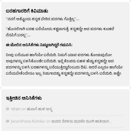
ಬರಹಗಾರರಿಗೆ ಕಿವಿಮಾತು
“ನನಗೆ ಅಶ್ಟೊಂದು ಕನ್ನಡ ಬೇರಿನ ಪದಗಳು ಗೊತ್ತಿಲ್ಲ”…
“ಹೊನಲಿಗಾಗಿ ಬರಹ ಬರೆಯೋದು ಕಶ್ಟವಾಗುತ್ತೆ. ಕನ್ನಡದ್ದೇ ಆದ ಪದಗಳು ಕೂಡಲೆ
ನೆನಪಿಗೆ ಬರಲ್ಲ”…
ಈ ಮೇಲಿನ ಅನಿಸಿಕೆಗಳು ನಿಮ್ಮದಾಗಿದ್ದರೆ ಗಮನಿಸಿ:
ನೀವು ಬರೆಯುವ ಹಾಗೆಯೇ ಬರೆಯಿರಿ. ನಿಮಗೆ ಯಾವ ಪದಗಳು ತೋಚುವುದೋ
ಅವುಗಳನ್ನು ಬಳಸಿಕೊಂಡೇ ಬರೆಯಿರಿ. ಇಲ್ಲಿ ಕೆಲವರು ಬಹಳ ಹೆಚ್ಚು ಕನ್ನಡದ್ದೇ ಆದ
ಪದಗಳನ್ನು ಬಳಸಿ ಬರಹಗಳನ್ನು ಬರೆಯುತ್ತಿದ್ದಾರೆಂಬುದು ದಿಟ. ಆದರೆ ಎಲ್ಲರೂ ಹಾಗೆಯೇ
ಬರೆಯಬೇಕೆಂದೇನೂ ಇಲ್ಲ. ನಿಮಗಾದಶ್ಟು ಕನ್ನಡದ್ದೇ ಪದಗಳನ್ನು ಬಳಸಿ ಬರೆಯಿರಿ, ಅಶ್ಟೇ.
ಇತ್ತೀಚಿನ ಅನಿಸಿಕೆಗಳು
Viren
on
ಹುಣಸೆ ಹುಳಿ ಅನ್ನ
Janardhana Relekar
on
ಮರದ ನೆರಳನು ಮರವೇ ನುಂಗಿ ಹಾಕಿದಾಗ…