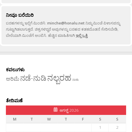
ನೀವೂ ಬರೆಯಿರಿ
ಬರಹಗಳನ್ನು ಇಲ್ಲಿಗೆ ಮಿಂಚಿಸಿ:
minche@honalu.net
ನಿಮ್ಮ ಮಿಂಚೆ ವಿಳಾಸವನ್ನು
ಗುಟ್ಟಾಗಿಡಲಾಗುತ್ತದೆ. ಚಿತ್ರಗಳಿದ್ದರೆ ಅವುಗಳನ್ನು ಬರಹದ ಕಡತದೊಡನೆ ಸೇರಿಸಬೇಡಿ,
ಬೇರೆಯಾಗಿ ಮಿಂಚೆಗೆ ಅಂಟಿಸಿ. ಹೆಚ್ಚಿನ ಮಾಹಿತಿಗಾಗಿ
ಇಲ್ಲಿ ಒತ್ತಿ
.
ಕವಲುಗಳು
ನಲ್ಬರಹ
ನಡೆ-ನುಡಿ
ಅರಿಮೆ
ನಾಡು
ತೇದಿಮಣೆ
ಆಗಸ್ಟ್ 2026
M
T
W
T
F
S
S
1
2