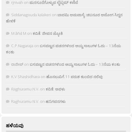
rjnivah
on
ಮನಸೂರೆಗೊಳ್ಳುವ ಲೈಟ್ಲಮ್ ಕಣಿವೆ
Siddanagouda kalakeri
on
ಬಾದಮಿ ಅಮವಾಸ್ಯೆ: ಚಬನೂರ ಅಮೋಗ ಸಿದ್ದನ
ಹೇಳಿಕೆ
M âñd M
on
ಕವಿತೆ: ಜೀವನ ಜ್ಯೋತಿ
C.P.Nagaraja
on
ಬಸವಣ್ಣನ ವಚನಗಳಿಂದ ಆಯ್ದ ಸಾಲುಗಳ ಓದು – 13ನೆಯ
ಕಂತು
ರಾಜೀವ್
on
ಬಸವಣ್ಣನ ವಚನಗಳಿಂದ ಆಯ್ದ ಸಾಲುಗಳ ಓದು – 13ನೆಯ ಕಂತು
K.V Shashidhara
on
ಹೊನಲುವಿಗೆ 11 ವರುಶ ತುಂಬಿದ ನಲಿವು
Raghuramu N.V.
on
ಕವಿತೆ: ಅವಳು
Raghuramu N.V.
on
ಹನಿಗವನಗಳು
ಹಳೆಯವು