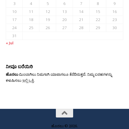
3
4
5
6
7
8
9
10
11
12
13
14
15
16
17
18
19
20
21
22
23
24
25
26
27
28
29
30
31
« Jul
ನೀವೂ ಬರೆಯಿರಿ
ಹೊನಲು
ಮಿಂಬಾಗಿಲು ನಿಮಗಾಗಿ ಯಾವಾಗಲೂ ತೆರೆದಿರುತ್ತದೆ. ನಿಮ್ಮ ಬರಹಗಳನ್ನು
ಕಳುಹಿಸಲು
ಇಲ್ಲಿ ಒತ್ತಿ
.
ಹೊನಲು © 2026.