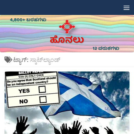
Skip to content
ಟ್ಯಾಗ್:
ಸ್ಕಾಟ್‍ಲ್ಯಾಂಡ್