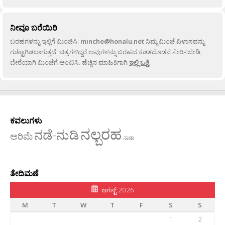
ನೀವೂ ಬರೆಯಿರಿ
ಬರಹಗಳನ್ನು ಇಲ್ಲಿಗೆ ಮಿಂಚಿಸಿ:
minche@honalu.net
ನಿಮ್ಮ ಮಿಂಚೆ ವಿಳಾಸವನ್ನು
ಗುಟ್ಟಾಗಿಡಲಾಗುತ್ತದೆ. ಚಿತ್ರಗಳಿದ್ದರೆ ಅವುಗಳನ್ನು ಬರಹದ ಕಡತದೊಡನೆ ಸೇರಿಸಬೇಡಿ,
ಬೇರೆಯಾಗಿ ಮಿಂಚೆಗೆ ಅಂಟಿಸಿ. ಹೆಚ್ಚಿನ ಮಾಹಿತಿಗಾಗಿ
ಇಲ್ಲಿ ಒತ್ತಿ
.
ಕವಲುಗಳು
ನಲ್ಬರಹ
ನಡೆ-ನುಡಿ
ಅರಿಮೆ
ನಾಡು
ತೇದಿಮಣೆ
ಆಗಸ್ಟ್ 2026
M
T
W
T
F
S
S
1
2