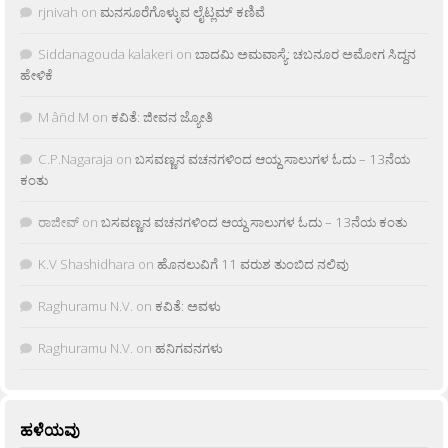
rjnivah
on
ಮನಸೂರೆಗೊಳ್ಳುವ ಲೈಟ್ಲಮ್ ಕಣಿವೆ
Siddanagouda kalakeri
on
ಬಾದಮಿ ಅಮವಾಸ್ಯೆ: ಚಬನೂರ ಅಮೋಗ ಸಿದ್ದನ
ಹೇಳಿಕೆ
M âñd M
on
ಕವಿತೆ: ಜೀವನ ಜ್ಯೋತಿ
C.P.Nagaraja
on
ಬಸವಣ್ಣನ ವಚನಗಳಿಂದ ಆಯ್ದ ಸಾಲುಗಳ ಓದು – 13ನೆಯ
ಕಂತು
ರಾಜೀವ್
on
ಬಸವಣ್ಣನ ವಚನಗಳಿಂದ ಆಯ್ದ ಸಾಲುಗಳ ಓದು – 13ನೆಯ ಕಂತು
K.V Shashidhara
on
ಹೊನಲುವಿಗೆ 11 ವರುಶ ತುಂಬಿದ ನಲಿವು
Raghuramu N.V.
on
ಕವಿತೆ: ಅವಳು
Raghuramu N.V.
on
ಹನಿಗವನಗಳು
ಹಳೆಯವು