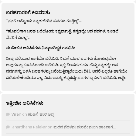
ಬರಹಗಾರರಿಗೆ ಕಿವಿಮಾತು
“ನನಗೆ ಅಶ್ಟೊಂದು ಕನ್ನಡ ಬೇರಿನ ಪದಗಳು ಗೊತ್ತಿಲ್ಲ”…
“ಹೊನಲಿಗಾಗಿ ಬರಹ ಬರೆಯೋದು ಕಶ್ಟವಾಗುತ್ತೆ. ಕನ್ನಡದ್ದೇ ಆದ ಪದಗಳು ಕೂಡಲೆ
ನೆನಪಿಗೆ ಬರಲ್ಲ”…
ಈ ಮೇಲಿನ ಅನಿಸಿಕೆಗಳು ನಿಮ್ಮದಾಗಿದ್ದರೆ ಗಮನಿಸಿ:
ನೀವು ಬರೆಯುವ ಹಾಗೆಯೇ ಬರೆಯಿರಿ. ನಿಮಗೆ ಯಾವ ಪದಗಳು ತೋಚುವುದೋ
ಅವುಗಳನ್ನು ಬಳಸಿಕೊಂಡೇ ಬರೆಯಿರಿ. ಇಲ್ಲಿ ಕೆಲವರು ಬಹಳ ಹೆಚ್ಚು ಕನ್ನಡದ್ದೇ ಆದ
ಪದಗಳನ್ನು ಬಳಸಿ ಬರಹಗಳನ್ನು ಬರೆಯುತ್ತಿದ್ದಾರೆಂಬುದು ದಿಟ. ಆದರೆ ಎಲ್ಲರೂ ಹಾಗೆಯೇ
ಬರೆಯಬೇಕೆಂದೇನೂ ಇಲ್ಲ. ನಿಮಗಾದಶ್ಟು ಕನ್ನಡದ್ದೇ ಪದಗಳನ್ನು ಬಳಸಿ ಬರೆಯಿರಿ, ಅಶ್ಟೇ.
ಇತ್ತೀಚಿನ ಅನಿಸಿಕೆಗಳು
Viren
on
ಹುಣಸೆ ಹುಳಿ ಅನ್ನ
Janardhana Relekar
on
ಮರದ ನೆರಳನು ಮರವೇ ನುಂಗಿ ಹಾಕಿದಾಗ…