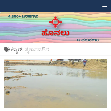
Skip to content
ಟ್ಯಾಗ್:
ಸ್ಮಶಾನಮೌನ