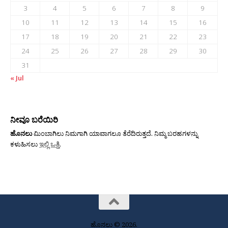
3
4
5
6
7
8
9
10
11
12
13
14
15
16
17
18
19
20
21
22
23
24
25
26
27
28
29
30
31
« Jul
ನೀವೂ ಬರೆಯಿರಿ
ಹೊನಲು
ಮಿಂಬಾಗಿಲು ನಿಮಗಾಗಿ ಯಾವಾಗಲೂ ತೆರೆದಿರುತ್ತದೆ. ನಿಮ್ಮ ಬರಹಗಳನ್ನು
ಕಳುಹಿಸಲು
ಇಲ್ಲಿ ಒತ್ತಿ
.
ಹೊನಲು © 2026.