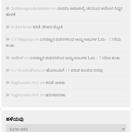
Siddanagouda kalakeri
on
ಬಾದಮಿ ಅಮವಾಸ್ಯೆ: ಚಬನೂರ ಅಮೋಗ ಸಿದ್ದನ
ಹೇಳಿಕೆ
M âñd M
on
ಕವಿತೆ: ಜೀವನ ಜ್ಯೋತಿ
C.P.Nagaraja
on
ಬಸವಣ್ಣನ ವಚನಗಳಿಂದ ಆಯ್ದ ಸಾಲುಗಳ ಓದು – 13ನೆಯ
ಕಂತು
ರಾಜೀವ್
on
ಬಸವಣ್ಣನ ವಚನಗಳಿಂದ ಆಯ್ದ ಸಾಲುಗಳ ಓದು – 13ನೆಯ ಕಂತು
K.V Shashidhara
on
ಹೊನಲುವಿಗೆ 11 ವರುಶ ತುಂಬಿದ ನಲಿವು
Raghuramu N.V.
on
ಕವಿತೆ: ಅವಳು
Raghuramu N.V.
on
ಹನಿಗವನಗಳು
ಹಳೆಯವು
ಹಳೆಯವು