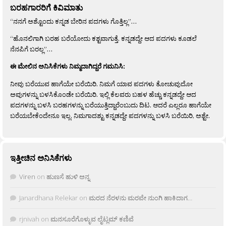
ಬರಹಗಾರರಿಗೆ ಕಿವಿಮಾತು
“ನನಗೆ ಅಶ್ಟೊಂದು ಕನ್ನಡ ಬೇರಿನ ಪದಗಳು ಗೊತ್ತಿಲ್ಲ”…
“ಹೊನಲಿಗಾಗಿ ಬರಹ ಬರೆಯೋದು ಕಶ್ಟವಾಗುತ್ತೆ. ಕನ್ನಡದ್ದೇ ಆದ ಪದಗಳು ಕೂಡಲೆ
ನೆನಪಿಗೆ ಬರಲ್ಲ”…
ಈ ಮೇಲಿನ ಅನಿಸಿಕೆಗಳು ನಿಮ್ಮದಾಗಿದ್ದರೆ ಗಮನಿಸಿ:
ನೀವು ಬರೆಯುವ ಹಾಗೆಯೇ ಬರೆಯಿರಿ. ನಿಮಗೆ ಯಾವ ಪದಗಳು ತೋಚುವುದೋ
ಅವುಗಳನ್ನು ಬಳಸಿಕೊಂಡೇ ಬರೆಯಿರಿ. ಇಲ್ಲಿ ಕೆಲವರು ಬಹಳ ಹೆಚ್ಚು ಕನ್ನಡದ್ದೇ ಆದ
ಪದಗಳನ್ನು ಬಳಸಿ ಬರಹಗಳನ್ನು ಬರೆಯುತ್ತಿದ್ದಾರೆಂಬುದು ದಿಟ. ಆದರೆ ಎಲ್ಲರೂ ಹಾಗೆಯೇ
ಬರೆಯಬೇಕೆಂದೇನೂ ಇಲ್ಲ. ನಿಮಗಾದಶ್ಟು ಕನ್ನಡದ್ದೇ ಪದಗಳನ್ನು ಬಳಸಿ ಬರೆಯಿರಿ, ಅಶ್ಟೇ.
ಇತ್ತೀಚಿನ ಅನಿಸಿಕೆಗಳು
Viren
on
ಹುಣಸೆ ಹುಳಿ ಅನ್ನ
Janardhana Relekar
on
ಮರದ ನೆರಳನು ಮರವೇ ನುಂಗಿ ಹಾಕಿದಾಗ…
rjnivah
on
ಮನಸೂರೆಗೊಳ್ಳುವ ಲೈಟ್ಲಮ್ ಕಣಿವೆ