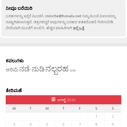
ನೀವೂ ಬರೆಯಿರಿ
ಬರಹಗಳನ್ನು ಇಲ್ಲಿಗೆ ಮಿಂಚಿಸಿ:
minche@honalu.net
ನಿಮ್ಮ ಮಿಂಚೆ ವಿಳಾಸವನ್ನು
ಗುಟ್ಟಾಗಿಡಲಾಗುತ್ತದೆ. ಚಿತ್ರಗಳಿದ್ದರೆ ಅವುಗಳನ್ನು ಬರಹದ ಕಡತದೊಡನೆ ಸೇರಿಸಬೇಡಿ,
ಬೇರೆಯಾಗಿ ಮಿಂಚೆಗೆ ಅಂಟಿಸಿ. ಹೆಚ್ಚಿನ ಮಾಹಿತಿಗಾಗಿ
ಇಲ್ಲಿ ಒತ್ತಿ
.
ಕವಲುಗಳು
ನಲ್ಬರಹ
ನಡೆ-ನುಡಿ
ಅರಿಮೆ
ನಾಡು
ತೇದಿಮಣೆ
ಆಗಸ್ಟ್ 2026
M
T
W
T
F
S
S
1
2
3
4
5
6
7
8
9