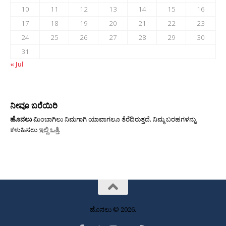
10
11
12
13
14
15
16
17
18
19
20
21
22
23
24
25
26
27
28
29
30
31
« Jul
ನೀವೂ ಬರೆಯಿರಿ
ಹೊನಲು
ಮಿಂಬಾಗಿಲು ನಿಮಗಾಗಿ ಯಾವಾಗಲೂ ತೆರೆದಿರುತ್ತದೆ. ನಿಮ್ಮ ಬರಹಗಳನ್ನು
ಕಳುಹಿಸಲು
ಇಲ್ಲಿ ಒತ್ತಿ
.
ಹೊನಲು © 2026.