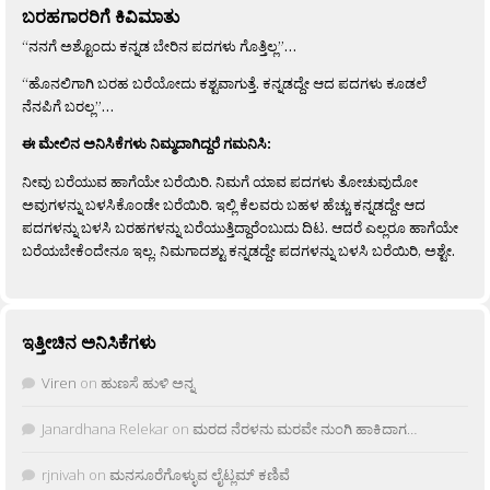
ಬರಹಗಾರರಿಗೆ ಕಿವಿಮಾತು
“ನನಗೆ ಅಶ್ಟೊಂದು ಕನ್ನಡ ಬೇರಿನ ಪದಗಳು ಗೊತ್ತಿಲ್ಲ”…
“ಹೊನಲಿಗಾಗಿ ಬರಹ ಬರೆಯೋದು ಕಶ್ಟವಾಗುತ್ತೆ. ಕನ್ನಡದ್ದೇ ಆದ ಪದಗಳು ಕೂಡಲೆ
ನೆನಪಿಗೆ ಬರಲ್ಲ”…
ಈ ಮೇಲಿನ ಅನಿಸಿಕೆಗಳು ನಿಮ್ಮದಾಗಿದ್ದರೆ ಗಮನಿಸಿ:
ನೀವು ಬರೆಯುವ ಹಾಗೆಯೇ ಬರೆಯಿರಿ. ನಿಮಗೆ ಯಾವ ಪದಗಳು ತೋಚುವುದೋ
ಅವುಗಳನ್ನು ಬಳಸಿಕೊಂಡೇ ಬರೆಯಿರಿ. ಇಲ್ಲಿ ಕೆಲವರು ಬಹಳ ಹೆಚ್ಚು ಕನ್ನಡದ್ದೇ ಆದ
ಪದಗಳನ್ನು ಬಳಸಿ ಬರಹಗಳನ್ನು ಬರೆಯುತ್ತಿದ್ದಾರೆಂಬುದು ದಿಟ. ಆದರೆ ಎಲ್ಲರೂ ಹಾಗೆಯೇ
ಬರೆಯಬೇಕೆಂದೇನೂ ಇಲ್ಲ. ನಿಮಗಾದಶ್ಟು ಕನ್ನಡದ್ದೇ ಪದಗಳನ್ನು ಬಳಸಿ ಬರೆಯಿರಿ, ಅಶ್ಟೇ.
ಇತ್ತೀಚಿನ ಅನಿಸಿಕೆಗಳು
Viren
on
ಹುಣಸೆ ಹುಳಿ ಅನ್ನ
Janardhana Relekar
on
ಮರದ ನೆರಳನು ಮರವೇ ನುಂಗಿ ಹಾಕಿದಾಗ…
rjnivah
on
ಮನಸೂರೆಗೊಳ್ಳುವ ಲೈಟ್ಲಮ್ ಕಣಿವೆ