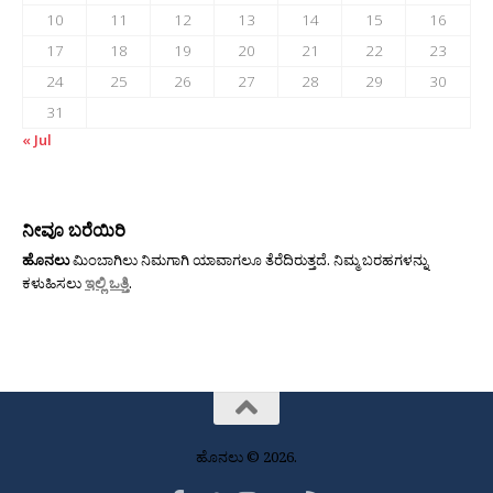
10
11
12
13
14
15
16
17
18
19
20
21
22
23
24
25
26
27
28
29
30
31
« Jul
ನೀವೂ ಬರೆಯಿರಿ
ಹೊನಲು
ಮಿಂಬಾಗಿಲು ನಿಮಗಾಗಿ ಯಾವಾಗಲೂ ತೆರೆದಿರುತ್ತದೆ. ನಿಮ್ಮ ಬರಹಗಳನ್ನು
ಕಳುಹಿಸಲು
ಇಲ್ಲಿ ಒತ್ತಿ
.
ಹೊನಲು © 2026.