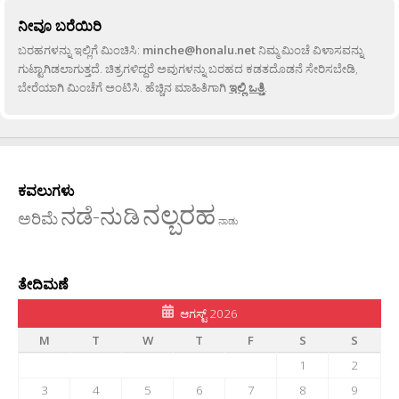
ನೀವೂ ಬರೆಯಿರಿ
ಬರಹಗಳನ್ನು ಇಲ್ಲಿಗೆ ಮಿಂಚಿಸಿ:
minche@honalu.net
ನಿಮ್ಮ ಮಿಂಚೆ ವಿಳಾಸವನ್ನು
ಗುಟ್ಟಾಗಿಡಲಾಗುತ್ತದೆ. ಚಿತ್ರಗಳಿದ್ದರೆ ಅವುಗಳನ್ನು ಬರಹದ ಕಡತದೊಡನೆ ಸೇರಿಸಬೇಡಿ,
ಬೇರೆಯಾಗಿ ಮಿಂಚೆಗೆ ಅಂಟಿಸಿ. ಹೆಚ್ಚಿನ ಮಾಹಿತಿಗಾಗಿ
ಇಲ್ಲಿ ಒತ್ತಿ
.
ಕವಲುಗಳು
ನಲ್ಬರಹ
ನಡೆ-ನುಡಿ
ಅರಿಮೆ
ನಾಡು
ತೇದಿಮಣೆ
ಆಗಸ್ಟ್ 2026
M
T
W
T
F
S
S
1
2
3
4
5
6
7
8
9