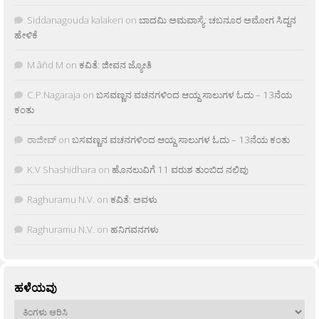
Siddanagouda kalakeri
on
ಬಾದಮಿ ಅಮವಾಸ್ಯೆ: ಚಬನೂರ ಅಮೋಗ ಸಿದ್ದನ
ಹೇಳಿಕೆ
M âñd M
on
ಕವಿತೆ: ಜೀವನ ಜ್ಯೋತಿ
C.P.Nagaraja
on
ಬಸವಣ್ಣನ ವಚನಗಳಿಂದ ಆಯ್ದ ಸಾಲುಗಳ ಓದು – 13ನೆಯ
ಕಂತು
ರಾಜೀವ್
on
ಬಸವಣ್ಣನ ವಚನಗಳಿಂದ ಆಯ್ದ ಸಾಲುಗಳ ಓದು – 13ನೆಯ ಕಂತು
K.V Shashidhara
on
ಹೊನಲುವಿಗೆ 11 ವರುಶ ತುಂಬಿದ ನಲಿವು
Raghuramu N.V.
on
ಕವಿತೆ: ಅವಳು
Raghuramu N.V.
on
ಹನಿಗವನಗಳು
ಹಳೆಯವು
ಹಳೆಯವು