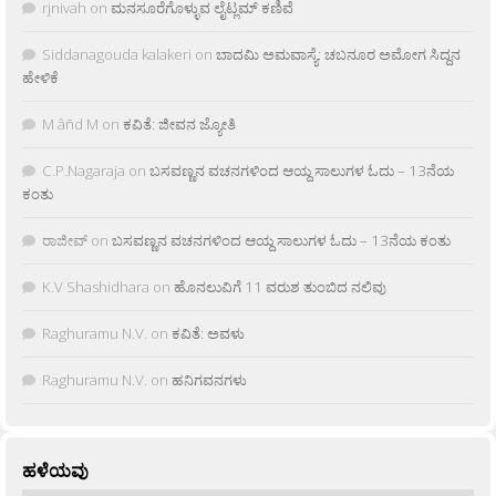
rjnivah
on
ಮನಸೂರೆಗೊಳ್ಳುವ ಲೈಟ್ಲಮ್ ಕಣಿವೆ
Siddanagouda kalakeri
on
ಬಾದಮಿ ಅಮವಾಸ್ಯೆ: ಚಬನೂರ ಅಮೋಗ ಸಿದ್ದನ
ಹೇಳಿಕೆ
M âñd M
on
ಕವಿತೆ: ಜೀವನ ಜ್ಯೋತಿ
C.P.Nagaraja
on
ಬಸವಣ್ಣನ ವಚನಗಳಿಂದ ಆಯ್ದ ಸಾಲುಗಳ ಓದು – 13ನೆಯ
ಕಂತು
ರಾಜೀವ್
on
ಬಸವಣ್ಣನ ವಚನಗಳಿಂದ ಆಯ್ದ ಸಾಲುಗಳ ಓದು – 13ನೆಯ ಕಂತು
K.V Shashidhara
on
ಹೊನಲುವಿಗೆ 11 ವರುಶ ತುಂಬಿದ ನಲಿವು
Raghuramu N.V.
on
ಕವಿತೆ: ಅವಳು
Raghuramu N.V.
on
ಹನಿಗವನಗಳು
ಹಳೆಯವು