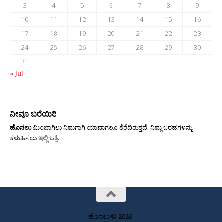
3
4
5
6
7
8
9
10
11
12
13
14
15
16
17
18
19
20
21
22
23
24
25
26
27
28
29
30
31
« Jul
ನೀವೂ ಬರೆಯಿರಿ
ಹೊನಲು
ಮಿಂಬಾಗಿಲು ನಿಮಗಾಗಿ ಯಾವಾಗಲೂ ತೆರೆದಿರುತ್ತದೆ. ನಿಮ್ಮ ಬರಹಗಳನ್ನು
ಕಳುಹಿಸಲು
ಇಲ್ಲಿ ಒತ್ತಿ
.
ಹೊನಲು © 2026.