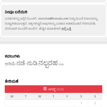
ನೀವೂ ಬರೆಯಿರಿ
ಬರಹಗಳನ್ನು ಇಲ್ಲಿಗೆ ಮಿಂಚಿಸಿ:
minche@honalu.net
ನಿಮ್ಮ ಮಿಂಚೆ ವಿಳಾಸವನ್ನು
ಗುಟ್ಟಾಗಿಡಲಾಗುತ್ತದೆ. ಚಿತ್ರಗಳಿದ್ದರೆ ಅವುಗಳನ್ನು ಬರಹದ ಕಡತದೊಡನೆ ಸೇರಿಸಬೇಡಿ,
ಬೇರೆಯಾಗಿ ಮಿಂಚೆಗೆ ಅಂಟಿಸಿ. ಹೆಚ್ಚಿನ ಮಾಹಿತಿಗಾಗಿ
ಇಲ್ಲಿ ಒತ್ತಿ
.
ಕವಲುಗಳು
ನಲ್ಬರಹ
ನಡೆ-ನುಡಿ
ಅರಿಮೆ
ನಾಡು
ತೇದಿಮಣೆ
ಆಗಸ್ಟ್ 2026
M
T
W
T
F
S
S
1
2