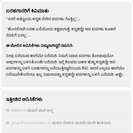
ಬರಹಗಾರರಿಗೆ ಕಿವಿಮಾತು
“ನನಗೆ ಅಶ್ಟೊಂದು ಕನ್ನಡ ಬೇರಿನ ಪದಗಳು ಗೊತ್ತಿಲ್ಲ”…
“ಹೊನಲಿಗಾಗಿ ಬರಹ ಬರೆಯೋದು ಕಶ್ಟವಾಗುತ್ತೆ. ಕನ್ನಡದ್ದೇ ಆದ ಪದಗಳು ಕೂಡಲೆ
ನೆನಪಿಗೆ ಬರಲ್ಲ”…
ಈ ಮೇಲಿನ ಅನಿಸಿಕೆಗಳು ನಿಮ್ಮದಾಗಿದ್ದರೆ ಗಮನಿಸಿ:
ನೀವು ಬರೆಯುವ ಹಾಗೆಯೇ ಬರೆಯಿರಿ. ನಿಮಗೆ ಯಾವ ಪದಗಳು ತೋಚುವುದೋ
ಅವುಗಳನ್ನು ಬಳಸಿಕೊಂಡೇ ಬರೆಯಿರಿ. ಇಲ್ಲಿ ಕೆಲವರು ಬಹಳ ಹೆಚ್ಚು ಕನ್ನಡದ್ದೇ ಆದ
ಪದಗಳನ್ನು ಬಳಸಿ ಬರಹಗಳನ್ನು ಬರೆಯುತ್ತಿದ್ದಾರೆಂಬುದು ದಿಟ. ಆದರೆ ಎಲ್ಲರೂ ಹಾಗೆಯೇ
ಬರೆಯಬೇಕೆಂದೇನೂ ಇಲ್ಲ. ನಿಮಗಾದಶ್ಟು ಕನ್ನಡದ್ದೇ ಪದಗಳನ್ನು ಬಳಸಿ ಬರೆಯಿರಿ, ಅಶ್ಟೇ.
ಇತ್ತೀಚಿನ ಅನಿಸಿಕೆಗಳು
Viren
on
ಹುಣಸೆ ಹುಳಿ ಅನ್ನ
Janardhana Relekar
on
ಮರದ ನೆರಳನು ಮರವೇ ನುಂಗಿ ಹಾಕಿದಾಗ…