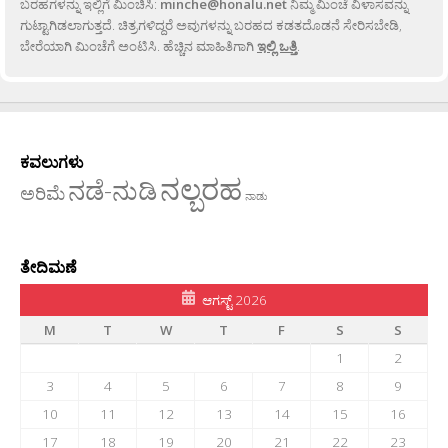
ಬರಹಗಳನ್ನು ಇಲ್ಲಿಗೆ ಮಿಂಚಿಸಿ:
minche@honalu.net
ನಿಮ್ಮ ಮಿಂಚೆ ವಿಳಾಸವನ್ನು
ಗುಟ್ಟಾಗಿಡಲಾಗುತ್ತದೆ. ಚಿತ್ರಗಳಿದ್ದರೆ ಅವುಗಳನ್ನು ಬರಹದ ಕಡತದೊಡನೆ ಸೇರಿಸಬೇಡಿ,
ಬೇರೆಯಾಗಿ ಮಿಂಚೆಗೆ ಅಂಟಿಸಿ. ಹೆಚ್ಚಿನ ಮಾಹಿತಿಗಾಗಿ
ಇಲ್ಲಿ ಒತ್ತಿ
.
ಕವಲುಗಳು
ನಲ್ಬರಹ
ನಡೆ-ನುಡಿ
ಅರಿಮೆ
ನಾಡು
ತೇದಿಮಣೆ
ಆಗಸ್ಟ್ 2026
M
T
W
T
F
S
S
1
2
3
4
5
6
7
8
9
10
11
12
13
14
15
16
17
18
19
20
21
22
23