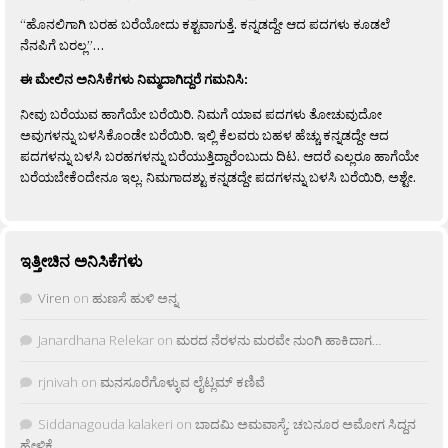
“ಹೊನಲಿಗಾಗಿ ಬರಹ ಬರೆಯೋದು ಕಶ್ಟವಾಗುತ್ತೆ. ಕನ್ನಡದ್ದೇ ಆದ ಪದಗಳು ಕೂಡಲೆ
ನೆನಪಿಗೆ ಬರಲ್ಲ”…
ಈ ಮೇಲಿನ ಅನಿಸಿಕೆಗಳು ನಿಮ್ಮದಾಗಿದ್ದರೆ ಗಮನಿಸಿ:
ನೀವು ಬರೆಯುವ ಹಾಗೆಯೇ ಬರೆಯಿರಿ. ನಿಮಗೆ ಯಾವ ಪದಗಳು ತೋಚುವುದೋ
ಅವುಗಳನ್ನು ಬಳಸಿಕೊಂಡೇ ಬರೆಯಿರಿ. ಇಲ್ಲಿ ಕೆಲವರು ಬಹಳ ಹೆಚ್ಚು ಕನ್ನಡದ್ದೇ ಆದ
ಪದಗಳನ್ನು ಬಳಸಿ ಬರಹಗಳನ್ನು ಬರೆಯುತ್ತಿದ್ದಾರೆಂಬುದು ದಿಟ. ಆದರೆ ಎಲ್ಲರೂ ಹಾಗೆಯೇ
ಬರೆಯಬೇಕೆಂದೇನೂ ಇಲ್ಲ. ನಿಮಗಾದಶ್ಟು ಕನ್ನಡದ್ದೇ ಪದಗಳನ್ನು ಬಳಸಿ ಬರೆಯಿರಿ, ಅಶ್ಟೇ.
ಇತ್ತೀಚಿನ ಅನಿಸಿಕೆಗಳು
Viren
on
ಹುಣಸೆ ಹುಳಿ ಅನ್ನ
Janardhana Relekar
on
ಮರದ ನೆರಳನು ಮರವೇ ನುಂಗಿ ಹಾಕಿದಾಗ…
rjnivah
on
ಮನಸೂರೆಗೊಳ್ಳುವ ಲೈಟ್ಲಮ್ ಕಣಿವೆ
Siddanagouda kalakeri
on
ಬಾದಮಿ ಅಮವಾಸ್ಯೆ: ಚಬನೂರ ಅಮೋಗ ಸಿದ್ದನ
ಹೇಳಿಕೆ