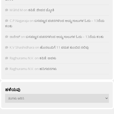
M âñd M
on
ಕವಿತೆ: ಜೀವನ ಜ್ಯೋತಿ
C.P.Nagaraja
on
ಬಸವಣ್ಣನ ವಚನಗಳಿಂದ ಆಯ್ದ ಸಾಲುಗಳ ಓದು – 13ನೆಯ
ಕಂತು
ರಾಜೀವ್
on
ಬಸವಣ್ಣನ ವಚನಗಳಿಂದ ಆಯ್ದ ಸಾಲುಗಳ ಓದು – 13ನೆಯ ಕಂತು
K.V Shashidhara
on
ಹೊನಲುವಿಗೆ 11 ವರುಶ ತುಂಬಿದ ನಲಿವು
Raghuramu N.V.
on
ಕವಿತೆ: ಅವಳು
Raghuramu N.V.
on
ಹನಿಗವನಗಳು
ಹಳೆಯವು
ಹಳೆಯವು