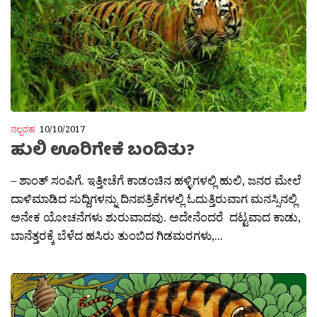
ನಲ್ಬರಹ
10/10/2017
ಹುಲಿ ಊರಿಗೇಕೆ ಬಂದಿತು?
– ಶಾಂತ್ ಸಂಪಿಗೆ. ಇತ್ತೀಚೆಗೆ ಕಾಡಂಚಿನ ಹಳ್ಳಿಗಳಲ್ಲಿ ಹುಲಿ, ಜನರ ಮೇಲೆ
ದಾಳಿಮಾಡಿದ ಸುದ್ದಿಗಳನ್ನು ದಿನಪತ್ರಿಕೆಗಳಲ್ಲಿ ಓದುತ್ತಿರುವಾಗ ಮನಸ್ಸಿನಲ್ಲಿ
ಅನೇಕ ಯೋಚನೆಗಳು ಶುರುವಾದವು. ಅದೇನೆಂದರೆ ದಟ್ಟವಾದ ಕಾಡು,
ಬಾನೆತ್ತರಕ್ಕೆ ಬೆಳೆದ ಹಸಿರು ತುಂಬಿದ ಗಿಡಮರಗಳು,...