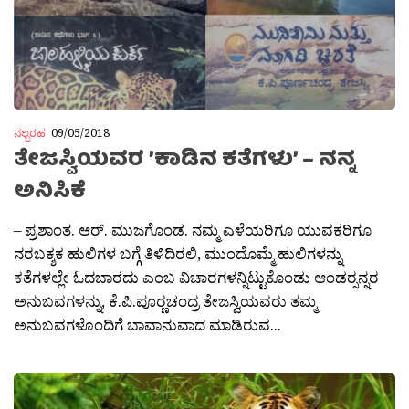
ನಲ್ಬರಹ
09/05/2018
ತೇಜಸ್ವಿಯವರ ’ಕಾಡಿನ ಕತೆಗಳು’ – ನನ್ನ
ಅನಿಸಿಕೆ
– ಪ್ರಶಾಂತ. ಆರ್. ಮುಜಗೊಂಡ. ನಮ್ಮ ಎಳೆಯರಿಗೂ ಯುವಕರಿಗೂ
ನರಬಕ್ಶಕ ಹುಲಿಗಳ ಬಗ್ಗೆ ತಿಳಿದಿರಲಿ, ಮುಂದೊಮ್ಮೆ ಹುಲಿಗಳನ್ನು
ಕತೆಗಳಲ್ಲೇ ಓದಬಾರದು ಎಂಬ ವಿಚಾರಗಳನ್ನಿಟ್ಟುಕೊಂಡು ಆಂಡರ‍್ಸನ್ನರ
ಅನುಬವಗಳನ್ನು, ಕೆ.ಪಿ.ಪೂರ‍್ಣಚಂದ್ರ ತೇಜಸ್ವಿಯವರು ತಮ್ಮ
ಅನುಬವಗಳೊಂದಿಗೆ ಬಾವಾನುವಾದ ಮಾಡಿರುವ...