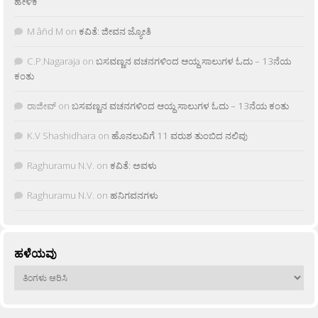
ಹೇಳಿಕೆ
M âñd M
on
ಕವಿತೆ: ಜೀವನ ಜ್ಯೋತಿ
C.P.Nagaraja
on
ಬಸವಣ್ಣನ ವಚನಗಳಿಂದ ಆಯ್ದ ಸಾಲುಗಳ ಓದು – 13ನೆಯ
ಕಂತು
ರಾಜೀವ್
on
ಬಸವಣ್ಣನ ವಚನಗಳಿಂದ ಆಯ್ದ ಸಾಲುಗಳ ಓದು – 13ನೆಯ ಕಂತು
K.V Shashidhara
on
ಹೊನಲುವಿಗೆ 11 ವರುಶ ತುಂಬಿದ ನಲಿವು
Raghuramu N.V.
on
ಕವಿತೆ: ಅವಳು
Raghuramu N.V.
on
ಹನಿಗವನಗಳು
ಹಳೆಯವು
ಹಳೆಯವು