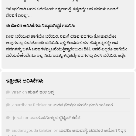
“ಹೊನಲಿಗಾಗಿ ಬರಹ ಬರೆಯೋದು ಕಶ್ಟವಾಗುತ್ತೆ. ಕನ್ನಡದ್ದೇ ಆದ ಪದಗಳು ಕೂಡಲೆ
ನೆನಪಿಗೆ ಬರಲ್ಲ”…
ಈ ಮೇಲಿನ ಅನಿಸಿಕೆಗಳು ನಿಮ್ಮದಾಗಿದ್ದರೆ ಗಮನಿಸಿ:
ನೀವು ಬರೆಯುವ ಹಾಗೆಯೇ ಬರೆಯಿರಿ. ನಿಮಗೆ ಯಾವ ಪದಗಳು ತೋಚುವುದೋ
ಅವುಗಳನ್ನು ಬಳಸಿಕೊಂಡೇ ಬರೆಯಿರಿ. ಇಲ್ಲಿ ಕೆಲವರು ಬಹಳ ಹೆಚ್ಚು ಕನ್ನಡದ್ದೇ ಆದ
ಪದಗಳನ್ನು ಬಳಸಿ ಬರಹಗಳನ್ನು ಬರೆಯುತ್ತಿದ್ದಾರೆಂಬುದು ದಿಟ. ಆದರೆ ಎಲ್ಲರೂ ಹಾಗೆಯೇ
ಬರೆಯಬೇಕೆಂದೇನೂ ಇಲ್ಲ. ನಿಮಗಾದಶ್ಟು ಕನ್ನಡದ್ದೇ ಪದಗಳನ್ನು ಬಳಸಿ ಬರೆಯಿರಿ, ಅಶ್ಟೇ.
ಇತ್ತೀಚಿನ ಅನಿಸಿಕೆಗಳು
Viren
on
ಹುಣಸೆ ಹುಳಿ ಅನ್ನ
Janardhana Relekar
on
ಮರದ ನೆರಳನು ಮರವೇ ನುಂಗಿ ಹಾಕಿದಾಗ…
rjnivah
on
ಮನಸೂರೆಗೊಳ್ಳುವ ಲೈಟ್ಲಮ್ ಕಣಿವೆ
Siddanagouda kalakeri
on
ಬಾದಮಿ ಅಮವಾಸ್ಯೆ: ಚಬನೂರ ಅಮೋಗ ಸಿದ್ದನ