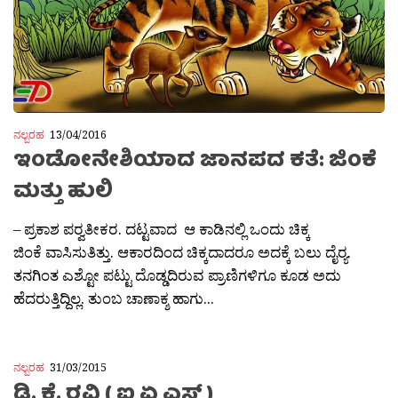
ನಲ್ಬರಹ
13/04/2016
ಇಂಡೋನೇಶಿಯಾದ ಜಾನಪದ ಕತೆ: ಜಿಂಕೆ
ಮತ್ತು ಹುಲಿ
– ಪ್ರಕಾಶ ಪರ‍್ವತೀಕರ. ದಟ್ಟವಾದ ಆ ಕಾಡಿನಲ್ಲಿ ಒಂದು ಚಿಕ್ಕ
ಜಿಂಕೆ ವಾಸಿಸುತಿತ್ತು. ಆಕಾರದಿಂದ ಚಿಕ್ಕದಾದರೂ ಅದಕ್ಕೆ ಬಲು ದೈರ‍್ಯ.
ತನಗಿಂತ ಎಶ್ಟೋ ಪಟ್ಟು ದೊಡ್ಡದಿರುವ ಪ್ರಾಣಿಗಳಿಗೂ ಕೂಡ ಅದು
ಹೆದರುತ್ತಿದ್ದಿಲ್ಲ. ತುಂಬ ಚಾಣಾಕ್ಶ ಹಾಗು...
ನಲ್ಬರಹ
31/03/2015
ಡಿ. ಕೆ. ರವಿ ( ಐ ಏ ಎಸ್ )