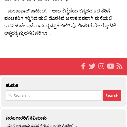
– ಮಂಜುನಾತ್ ಪಾಟೀಲ್. ಅದು ಕೆಚ್ಚೆದೆಯ ಕನ್ನಡದ ಕಲಿ ತೆರಿಗೆ
ವಂಚಕರಿಗೆ ಗರ‍್ಜಿಸಿದ ಹುಲಿ ದೊರಕಿದೆ ಅನಾತ ಶವವಾಗಿ ಮನೆಯಲಿ
ಇರಬಹುದೇ ಇದೊಂದು ವ್ಯವಸ್ತಿತ ಬಲಿ? ಪೊಲೀಸರಿಗೆ ಮೇಲ್ನೋಟಕ್ಕೆ
ಆತ್ಮಹತ್ಯೆ ಗ್ರುಹಸಚಿವರಿಗೂ...
ಹುಡುಕಿ
Search
for:
ಬರಹಗಾರರಿಗೆ ಕಿವಿಮಾತು
“ನನಗೆ ಅಶ್ಟೊಂದು ಕನ್ನಡ ಬೇರಿನ ಪದಗಳು ಗೊತ್ತಿಲ್ಲ”…