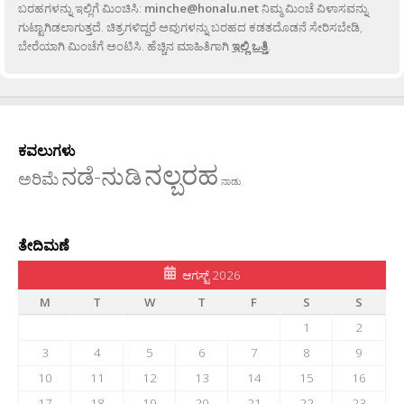
ಬರಹಗಳನ್ನು ಇಲ್ಲಿಗೆ ಮಿಂಚಿಸಿ:
minche@honalu.net
ನಿಮ್ಮ ಮಿಂಚೆ ವಿಳಾಸವನ್ನು
ಗುಟ್ಟಾಗಿಡಲಾಗುತ್ತದೆ. ಚಿತ್ರಗಳಿದ್ದರೆ ಅವುಗಳನ್ನು ಬರಹದ ಕಡತದೊಡನೆ ಸೇರಿಸಬೇಡಿ,
ಬೇರೆಯಾಗಿ ಮಿಂಚೆಗೆ ಅಂಟಿಸಿ. ಹೆಚ್ಚಿನ ಮಾಹಿತಿಗಾಗಿ
ಇಲ್ಲಿ ಒತ್ತಿ
.
ಕವಲುಗಳು
ನಲ್ಬರಹ
ನಡೆ-ನುಡಿ
ಅರಿಮೆ
ನಾಡು
ತೇದಿಮಣೆ
ಆಗಸ್ಟ್ 2026
M
T
W
T
F
S
S
1
2
3
4
5
6
7
8
9
10
11
12
13
14
15
16
17
18
19
20
21
22
23