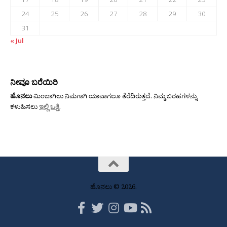
24
25
26
27
28
29
30
31
« Jul
ನೀವೂ ಬರೆಯಿರಿ
ಹೊನಲು
ಮಿಂಬಾಗಿಲು ನಿಮಗಾಗಿ ಯಾವಾಗಲೂ ತೆರೆದಿರುತ್ತದೆ. ನಿಮ್ಮ ಬರಹಗಳನ್ನು
ಕಳುಹಿಸಲು
ಇಲ್ಲಿ ಒತ್ತಿ
.
ಹೊನಲು © 2026.