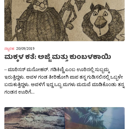
ನಲ್ಬರಹ
20/09/2019
ಮಕ್ಕಳ ಕತೆ: ಅಜ್ಜಿ ಮತ್ತು ಕುಂಬಳಕಾಯಿ
– ಮಾರಿಸನ್ ಮನೋಹರ್. ಗಡಿಕಿಣ್ಣಿ ಎಂಬ ಊರಿನಲ್ಲಿ ಸುಬ್ಬಮ್ಮ‌
ಇರುತ್ತಿದ್ದಳು. ಅವಳ ಗಂಡ ತೀರಿಹೋಗಿ ಪಾಪ ತನ್ನ ಗುಡಿಸಲಿನಲ್ಲಿ ಒಬ್ಬಳೇ
ಬದುಕುತ್ತಿದ್ದಳು. ಅವಳಿಗೆ ಇದ್ದ ಒಬ್ಬ ಮಗಳು ಮದುವೆ ಮಾಡಿಕೊಂಡು ತನ್ನ
ಗಂಡನ ಊರಿಗೆ...