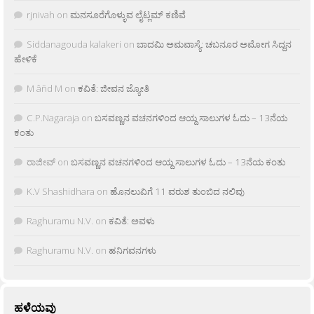
rjnivah
on
ಮನಸೂರೆಗೊಳ್ಳುವ ಲೈಟ್ಲಮ್ ಕಣಿವೆ
Siddanagouda kalakeri
on
ಬಾದಮಿ ಅಮವಾಸ್ಯೆ: ಚಬನೂರ ಅಮೋಗ ಸಿದ್ದನ
ಹೇಳಿಕೆ
M âñd M
on
ಕವಿತೆ: ಜೀವನ ಜ್ಯೋತಿ
C.P.Nagaraja
on
ಬಸವಣ್ಣನ ವಚನಗಳಿಂದ ಆಯ್ದ ಸಾಲುಗಳ ಓದು – 13ನೆಯ
ಕಂತು
ರಾಜೀವ್
on
ಬಸವಣ್ಣನ ವಚನಗಳಿಂದ ಆಯ್ದ ಸಾಲುಗಳ ಓದು – 13ನೆಯ ಕಂತು
K.V Shashidhara
on
ಹೊನಲುವಿಗೆ 11 ವರುಶ ತುಂಬಿದ ನಲಿವು
Raghuramu N.V.
on
ಕವಿತೆ: ಅವಳು
Raghuramu N.V.
on
ಹನಿಗವನಗಳು
ಹಳೆಯವು