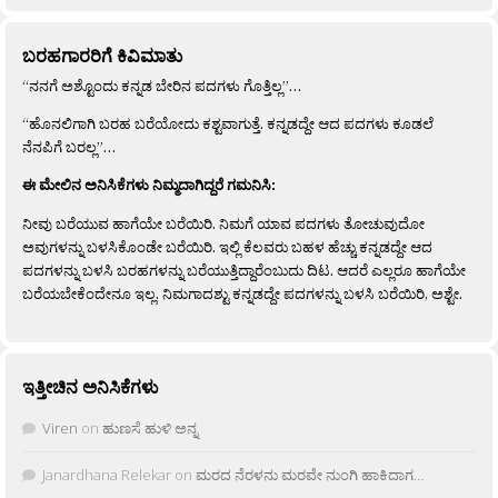
ಬರಹಗಾರರಿಗೆ ಕಿವಿಮಾತು
“ನನಗೆ ಅಶ್ಟೊಂದು ಕನ್ನಡ ಬೇರಿನ ಪದಗಳು ಗೊತ್ತಿಲ್ಲ”…
“ಹೊನಲಿಗಾಗಿ ಬರಹ ಬರೆಯೋದು ಕಶ್ಟವಾಗುತ್ತೆ. ಕನ್ನಡದ್ದೇ ಆದ ಪದಗಳು ಕೂಡಲೆ
ನೆನಪಿಗೆ ಬರಲ್ಲ”…
ಈ ಮೇಲಿನ ಅನಿಸಿಕೆಗಳು ನಿಮ್ಮದಾಗಿದ್ದರೆ ಗಮನಿಸಿ:
ನೀವು ಬರೆಯುವ ಹಾಗೆಯೇ ಬರೆಯಿರಿ. ನಿಮಗೆ ಯಾವ ಪದಗಳು ತೋಚುವುದೋ
ಅವುಗಳನ್ನು ಬಳಸಿಕೊಂಡೇ ಬರೆಯಿರಿ. ಇಲ್ಲಿ ಕೆಲವರು ಬಹಳ ಹೆಚ್ಚು ಕನ್ನಡದ್ದೇ ಆದ
ಪದಗಳನ್ನು ಬಳಸಿ ಬರಹಗಳನ್ನು ಬರೆಯುತ್ತಿದ್ದಾರೆಂಬುದು ದಿಟ. ಆದರೆ ಎಲ್ಲರೂ ಹಾಗೆಯೇ
ಬರೆಯಬೇಕೆಂದೇನೂ ಇಲ್ಲ. ನಿಮಗಾದಶ್ಟು ಕನ್ನಡದ್ದೇ ಪದಗಳನ್ನು ಬಳಸಿ ಬರೆಯಿರಿ, ಅಶ್ಟೇ.
ಇತ್ತೀಚಿನ ಅನಿಸಿಕೆಗಳು
Viren
on
ಹುಣಸೆ ಹುಳಿ ಅನ್ನ
Janardhana Relekar
on
ಮರದ ನೆರಳನು ಮರವೇ ನುಂಗಿ ಹಾಕಿದಾಗ…