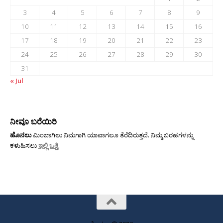
3
4
5
6
7
8
9
10
11
12
13
14
15
16
17
18
19
20
21
22
23
24
25
26
27
28
29
30
31
« Jul
ನೀವೂ ಬರೆಯಿರಿ
ಹೊನಲು
ಮಿಂಬಾಗಿಲು ನಿಮಗಾಗಿ ಯಾವಾಗಲೂ ತೆರೆದಿರುತ್ತದೆ. ನಿಮ್ಮ ಬರಹಗಳನ್ನು
ಕಳುಹಿಸಲು
ಇಲ್ಲಿ ಒತ್ತಿ
.