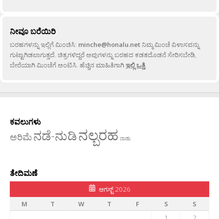
ನೀವೂ ಬರೆಯಿರಿ
ಬರಹಗಳನ್ನು ಇಲ್ಲಿಗೆ ಮಿಂಚಿಸಿ:
minche@honalu.net
ನಿಮ್ಮ ಮಿಂಚೆ ವಿಳಾಸವನ್ನು
ಗುಟ್ಟಾಗಿಡಲಾಗುತ್ತದೆ. ಚಿತ್ರಗಳಿದ್ದರೆ ಅವುಗಳನ್ನು ಬರಹದ ಕಡತದೊಡನೆ ಸೇರಿಸಬೇಡಿ,
ಬೇರೆಯಾಗಿ ಮಿಂಚೆಗೆ ಅಂಟಿಸಿ. ಹೆಚ್ಚಿನ ಮಾಹಿತಿಗಾಗಿ
ಇಲ್ಲಿ ಒತ್ತಿ
.
ಕವಲುಗಳು
ನಲ್ಬರಹ
ನಡೆ-ನುಡಿ
ಅರಿಮೆ
ನಾಡು
ತೇದಿಮಣೆ
ಆಗಸ್ಟ್ 2026
M
T
W
T
F
S
S
1
2