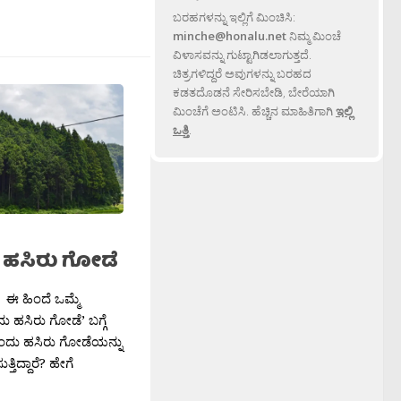
ಬರಹಗಳನ್ನು ಇಲ್ಲಿಗೆ ಮಿಂಚಿಸಿ:
minche@honalu.net
ನಿಮ್ಮ ಮಿಂಚೆ
ವಿಳಾಸವನ್ನು ಗುಟ್ಟಾಗಿಡಲಾಗುತ್ತದೆ.
ಚಿತ್ರಗಳಿದ್ದರೆ ಅವುಗಳನ್ನು ಬರಹದ
ಕಡತದೊಡನೆ ಸೇರಿಸಬೇಡಿ, ಬೇರೆಯಾಗಿ
ಮಿಂಚೆಗೆ ಅಂಟಿಸಿ. ಹೆಚ್ಚಿನ ಮಾಹಿತಿಗಾಗಿ
ಇಲ್ಲಿ
ಒತ್ತಿ
.
 ಹಸಿರು ಗೋಡೆ
 ಈ ಹಿಂದೆ ಒಮ್ಮೆ
ು ಹಸಿರು ಗೋಡೆ’ ಬಗ್ಗೆ
 ಒಂದು ಹಸಿರು ಗೋಡೆಯನ್ನು
ತ್ತಿದ್ದಾರೆ? ಹೇಗೆ