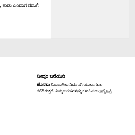
ು, ಕಾಡು ಎಂದಾಗ ನಮಗೆ
ನೀವೂ ಬರೆಯಿರಿ
ಹೊನಲು
ಮಿಂಬಾಗಿಲು ನಿಮಗಾಗಿ ಯಾವಾಗಲೂ
ತೆರೆದಿರುತ್ತದೆ. ನಿಮ್ಮ ಬರಹಗಳನ್ನು ಕಳುಹಿಸಲು
ಇಲ್ಲಿ ಒತ್ತಿ
.