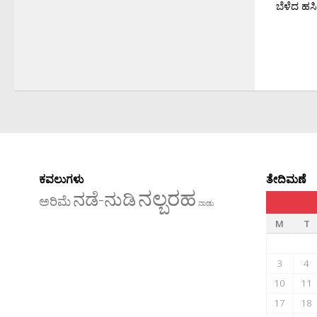
ಬೆಳೆದ ಹಸ
ಕವಲುಗಳು
ತೇದಿಮಣೆ
ನಲ್ಬರಹ
ನಡೆ-ನುಡಿ
ಅರಿಮೆ
ನಾಡು
M
T
3
4
10
11
17
18