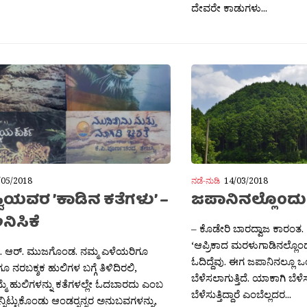
ದೇವರೇ ಕಾಡುಗಳು...
/05/2018
ನಡೆ-ನುಡಿ
14/03/2018
ವಿಯವರ ’ಕಾಡಿನ ಕತೆಗಳು’ –
ಜಪಾನಿನಲ್ಲೊಂದು
ನಿಸಿಕೆ
– ಕೊಡೇರಿ ಬಾರದ್ವಾಜ ಕಾರಂತ.
‘ಆಪ್ರಿಕಾದ ಮರಳುಗಾಡಿನಲ್ಲೊಂದ
ತ. ಆರ್. ಮುಜಗೊಂಡ. ನಮ್ಮ ಎಳೆಯರಿಗೂ
ಓದಿದ್ದೆವು. ಈಗ ಜಪಾನಿನಲ್ಲೂ
 ನರಬಕ್ಶಕ ಹುಲಿಗಳ ಬಗ್ಗೆ ತಿಳಿದಿರಲಿ,
ಬೆಳೆಸಲಾಗುತ್ತಿದೆ. ಯಾಕಾಗಿ ಬೆಳೆಸು
ೆ ಹುಲಿಗಳನ್ನು ಕತೆಗಳಲ್ಲೇ ಓದಬಾರದು ಎಂಬ
ಬೆಳೆಸುತ್ತಿದ್ದಾರೆ ಎಂಬೆಲ್ಲದರ...
ನಿಟ್ಟುಕೊಂಡು ಆಂಡರ‍್ಸನ್ನರ ಅನುಬವಗಳನ್ನು,