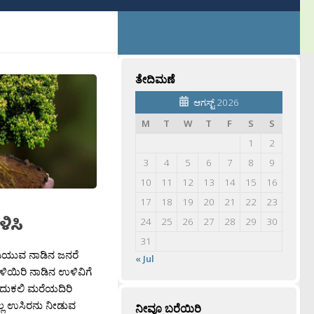
ತೇದಿಮಣೆ
ಆಗಸ್ಟ್ 2026
M
T
W
T
F
S
S
1
2
3
4
5
6
7
8
9
10
11
12
13
14
15
16
17
18
19
20
21
22
23
ಳಿಸಿ
24
25
26
27
28
29
30
31
ಡಿಯುವ ನಾಡಿನ ಜನರೆ
« Jul
ಯಿರಿ ನಾಡಿನ ಉಳಿವಿಗೆ
ದುಕಲಿ ಮರೆಯದಿರಿ
್ಲ ಉಸಿರನು ನೀಡುವ
ನೀವೂ ಬರೆಯಿರಿ