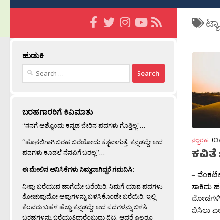
ಟ್ಯ
ಹುಡುಕಿ
Search
for:
ಬರಹಗಾರರಿಗೆ ಕಿವಿಮಾತು
“ನನಗೆ ಅಶ್ಟೊಂದು ಕನ್ನಡ ಬೇರಿನ ಪದಗಳು ಗೊತ್ತಿಲ್ಲ”…
ನಲ್ಬರಹ
03
“ಹೊನಲಿಗಾಗಿ ಬರಹ ಬರೆಯೋದು ಕಶ್ಟವಾಗುತ್ತೆ. ಕನ್ನಡದ್ದೇ ಆದ
ಕವಿತೆ 
ಪದಗಳು ಕೂಡಲೆ ನೆನಪಿಗೆ ಬರಲ್ಲ”…
ಈ ಮೇಲಿನ ಅನಿಸಿಕೆಗಳು ನಿಮ್ಮದಾಗಿದ್ದರೆ ಗಮನಿಸಿ:
– ವೆಂಕಟೇ
ಸಾಕಿದು ಹ
ನೀವು ಬರೆಯುವ ಹಾಗೆಯೇ ಬರೆಯಿರಿ. ನಿಮಗೆ ಯಾವ ಪದಗಳು
ತೋಚುವುದೋ ಅವುಗಳನ್ನು ಬಳಸಿಕೊಂಡೇ ಬರೆಯಿರಿ. ಇಲ್ಲಿ
ಮೋಡಗಳಿಲ್
ಕೆಲವರು ಬಹಳ ಹೆಚ್ಚು ಕನ್ನಡದ್ದೇ ಆದ ಪದಗಳನ್ನು ಬಳಸಿ
ಬಿಸಿಲು ಎ
ಬರಹಗಳನ್ನು ಬರೆಯುತ್ತಿದ್ದಾರೆಂಬುದು ದಿಟ. ಆದರೆ ಎಲ್ಲರೂ