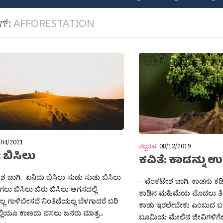
ಾಗ್:
AFFORESTATION
/04/2021
ನಲ್ಬರಹ
08/12/2019
: ಬಿಸಿಲು
ಕವಿತೆ: ಕಾಡನ್ನು ಉ
ಶ ಚಾಗಿ. ಏನಿದು ಬಿಸಿಲು ಸುಡು ಸುಡು ಬಿಸಿಲು
– ವೆಂಕಟೇಶ ಚಾಗಿ. ಕಾಡನು ಕ
ಗಲು ಬಿಸಿಲು ಬಿರು ಬಿಸಿಲು ಆಗಸದಲ್ಲಿ
ಕಾಡಿನ ಮಹಿಮೆಯ ಮೊದಲು ತಿಳಿ
ಲ ಗಾಳಿಬೀಸದೆ ನಿಂತಿದೆಯಲ್ಲ ಬೆಳಗಾದರೆ ಬರಿ
ಕಾಡು ಇರಲೇಬೇಕು ಎಂಬುದ ಬ
ಲ್ಲಿಯೂ ಕಾಣದು ಪಸಲು ಜನರು ಮಾತ್ರ...
ಬೂಮಿಯ ಮೇಲಿನ ಜೀವಿಗಳಿಗೆಲ