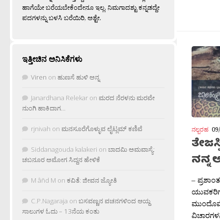
ಹಾಗೆಯೇ ಬರೆಯಬೇಕೆಂದೇನೂ ಇಲ್ಲ. ನಿಮಗಾದಶ್ಟು ಕನ್ನಡದ್ದೇ
ಪದಗಳನ್ನು ಬಳಸಿ ಬರೆಯಿರಿ, ಅಶ್ಟೇ.
ಇತ್ತೀಚಿನ ಅನಿಸಿಕೆಗಳು
Viren
on
ಹುಣಸೆ ಹುಳಿ ಅನ್ನ
Janardhana Relekar
on
ಮರದ ನೆರಳನು ಮರವೇ
ನುಂಗಿ ಹಾಕಿದಾಗ…
rjnivah
on
ಮನಸೂರೆಗೊಳ್ಳುವ ಲೈಟ್ಲಮ್ ಕಣಿವೆ
ನಲ್ಬರಹ
09
ತೇಜಸ್
Siddanagouda kalakeri
on
ಬಾದಮಿ ಅಮವಾಸ್ಯೆ:
ನನ್ನ ಅ
ಚಬನೂರ ಅಮೋಗ ಸಿದ್ದನ ಹೇಳಿಕೆ
– ಪ್ರಶಾಂ
M âñd M
on
ಕವಿತೆ: ಜೀವನ ಜ್ಯೋತಿ
ಯುವಕರಿಗೂ
C.P.Nagaraja
on
ಬಸವಣ್ಣನ ವಚನಗಳಿಂದ ಆಯ್ದ
ಮುಂದೊಮ್ಮ
ಸಾಲುಗಳ ಓದು – 13ನೆಯ ಕಂತು
ವಿಚಾರಗಳನ್