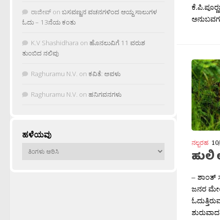
ಕೆ.ಪಿ.ಪೂರ
ರಾಜೀವ್
on
ಬಸವಣ್ಣನ ವಚನಗಳಿಂದ ಆಯ್ದ ಸಾಲುಗಳ
ಅನುಬವಗಳ
ಓದು – 13ನೆಯ ಕಂತು
K.V Shashidhara
on
ಹೊನಲುವಿಗೆ 11 ವರುಶ
ತುಂಬಿದ ನಲಿವು
Raghuramu N.V.
on
ಕವಿತೆ: ಅವಳು
Raghuramu N.V.
on
ಹನಿಗವನಗಳು
ಹಳೆಯವು
ನಲ್ಬರಹ
10
ಹಳೆಯವು
ಹುಲಿ
– ಶಾಂತ್ ಸ
ಜನರ ಮೇಲೆ 
ಓದುತ್ತಿರ
ಶುರುವಾದವ