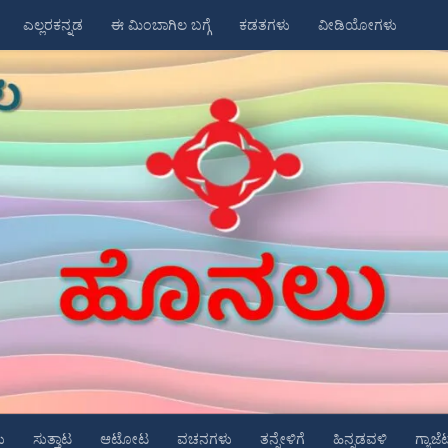
ಎಲ್ಲರಕನ್ನಡ
ಈ ಮಿಂಬಾಗಿಲ ಬಗ್ಗೆ
ಕಡತಗಳು
ವೀಡಿಯೋಗಳು
ು
ಸುತ್ತಾಟ
ಆಟೋಟ
ವಚನಗಳು
ತನ್ನೇಳಿಗೆ
ಹಿನ್ನಡವಳಿ
ಗ್ಯಾಜೆ