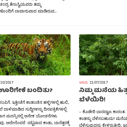
‍್ಣಚಂದ್ರ ತೇಜಸ್ವಿಯವರು ತಮ್ಮ
ೊಂದಿಗೆ ಬಾವಾನುವಾದ ಮಾಡಿರುವ...
/10/2017
ಅರಿಮೆ
21/07/2017
 ಊರಿಗೇಕೆ ಬಂದಿತು?
ನಿಮ್ಮ ಮನೆಯ ಹಿತ್ತ
ಬೆಳೆಯಿರಿ!
ಂಪಿಗೆ. ಇತ್ತೀಚೆಗೆ ಕಾಡಂಚಿನ ಹಳ್ಳಿಗಳಲ್ಲಿ ಹುಲಿ,
ದಾಳಿಮಾಡಿದ ಸುದ್ದಿಗಳನ್ನು ದಿನಪತ್ರಿಕೆಗಳಲ್ಲಿ
– ಕೊಡೇರಿ ಬಾರದ್ವಾಜ ಕಾರಂತ. ನ
ುವಾಗ ಮನಸ್ಸಿನಲ್ಲಿ ಅನೇಕ ಯೋಚನೆಗಳು
ಕಾಡನ್ನು ಬೆಳೆಸಬಹುದು! ಮನೆಯ 
ು. ಅದೇನೆಂದರೆ ದಟ್ಟವಾದ ಕಾಡು, ಬಾನೆತ್ತರಕ್ಕೆ
ಬೆಳೆಸುವುದನ್ನು ಕೇಳಿರುತ್ತೀರಿ,