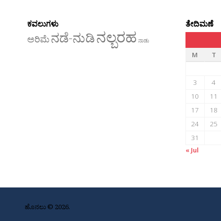
ಕವಲುಗಳು
ತೇದಿಮಣೆ
ನಲ್ಬರಹ
ನಡೆ-ನುಡಿ
ಅರಿಮೆ
ನಾಡು
M
T
3
4
10
11
17
18
24
25
31
« Jul
ಹೊನಲು © 2026.