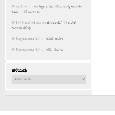
ರಾಜೀವ್
on
ಬಸವಣ್ಣನ ವಚನಗಳಿಂದ ಆಯ್ದ ಸಾಲುಗಳ
ಓದು – 13ನೆಯ ಕಂತು
K.V Shashidhara
on
ಹೊನಲುವಿಗೆ 11 ವರುಶ
ತುಂಬಿದ ನಲಿವು
Raghuramu N.V.
on
ಕವಿತೆ: ಅವಳು
Raghuramu N.V.
on
ಹನಿಗವನಗಳು
ಹಳೆಯವು
ಹಳೆಯವು