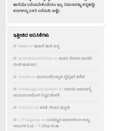
ಹಾಗೆಯೇ ಬರೆಯಬೇಕೆಂದೇನೂ ಇಲ್ಲ. ನಿಮಗಾದಶ್ಟು ಕನ್ನಡದ್ದೇ
ಪದಗಳನ್ನು ಬಳಸಿ ಬರೆಯಿರಿ, ಅಶ್ಟೇ.
ಇತ್ತೀಚಿನ ಅನಿಸಿಕೆಗಳು
Viren
on
ಹುಣಸೆ ಹುಳಿ ಅನ್ನ
Janardhana Relekar
on
ಮರದ ನೆರಳನು ಮರವೇ
ನುಂಗಿ ಹಾಕಿದಾಗ…
rjnivah
on
ಮನಸೂರೆಗೊಳ್ಳುವ ಲೈಟ್ಲಮ್ ಕಣಿವೆ
Siddanagouda kalakeri
on
ಬಾದಮಿ ಅಮವಾಸ್ಯೆ:
ಚಬನೂರ ಅಮೋಗ ಸಿದ್ದನ ಹೇಳಿಕೆ
M âñd M
on
ಕವಿತೆ: ಜೀವನ ಜ್ಯೋತಿ
C.P.Nagaraja
on
ಬಸವಣ್ಣನ ವಚನಗಳಿಂದ ಆಯ್ದ
ಸಾಲುಗಳ ಓದು – 13ನೆಯ ಕಂತು