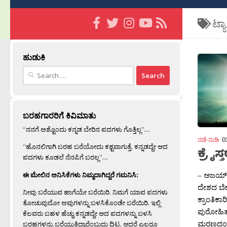
ಟ್ಯ
ಹುಡುಕಿ
Search
for:
ಬರಹಗಾರರಿಗೆ ಕಿವಿಮಾತು
“ನನಗೆ ಅಶ್ಟೊಂದು ಕನ್ನಡ ಬೇರಿನ ಪದಗಳು ಗೊತ್ತಿಲ್ಲ”…
ನಡೆ-ನುಡಿ
0
“ಹೊನಲಿಗಾಗಿ ಬರಹ ಬರೆಯೋದು ಕಶ್ಟವಾಗುತ್ತೆ. ಕನ್ನಡದ್ದೇ ಆದ
ಕ್ರೈಸ್
ಪದಗಳು ಕೂಡಲೆ ನೆನಪಿಗೆ ಬರಲ್ಲ”…
– ಅಜಯ್ ರ
ಈ ಮೇಲಿನ ಅನಿಸಿಕೆಗಳು ನಿಮ್ಮದಾಗಿದ್ದರೆ ಗಮನಿಸಿ:
ದೇಶದ ಬೇತ್
ನೀವು ಬರೆಯುವ ಹಾಗೆಯೇ ಬರೆಯಿರಿ. ನಿಮಗೆ ಯಾವ ಪದಗಳು
ಕ್ರಾಂತಿಕಾ
ತೋಚುವುದೋ ಅವುಗಳನ್ನು ಬಳಸಿಕೊಂಡೇ ಬರೆಯಿರಿ. ಇಲ್ಲಿ
ಪುರೋಹಿತಶ
ಕೆಲವರು ಬಹಳ ಹೆಚ್ಚು ಕನ್ನಡದ್ದೇ ಆದ ಪದಗಳನ್ನು ಬಳಸಿ
ಮರಣದಂಡನ
ಬರಹಗಳನ್ನು ಬರೆಯುತ್ತಿದ್ದಾರೆಂಬುದು ದಿಟ. ಆದರೆ ಎಲ್ಲರೂ