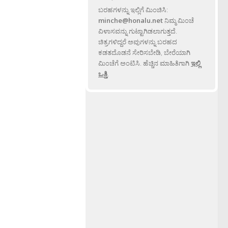
ಬರಹಗಳನ್ನು ಇಲ್ಲಿಗೆ ಮಿಂಚಿಸಿ:
minche@honalu.net
ನಿಮ್ಮ ಮಿಂಚೆ
ವಿಳಾಸವನ್ನು ಗುಟ್ಟಾಗಿಡಲಾಗುತ್ತದೆ.
ಚಿತ್ರಗಳಿದ್ದರೆ ಅವುಗಳನ್ನು ಬರಹದ
ಕಡತದೊಡನೆ ಸೇರಿಸಬೇಡಿ, ಬೇರೆಯಾಗಿ
ಮಿಂಚೆಗೆ ಅಂಟಿಸಿ. ಹೆಚ್ಚಿನ ಮಾಹಿತಿಗಾಗಿ
ಇಲ್ಲಿ
ಒತ್ತಿ
.