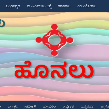
ಎಲ್ಲರಕನ್ನಡ
ಈ ಮಿಂಬಾಗಿಲ ಬಗ್ಗೆ
ಕಡತಗಳು
ವೀಡಿಯೋಗಳು
ು
ಸುತ್ತಾಟ
ಆಟೋಟ
ವಚನಗಳು
ತನ್ನೇಳಿಗೆ
ಹಿನ್ನಡವಳಿ
ಗ್ಯಾಜೆ