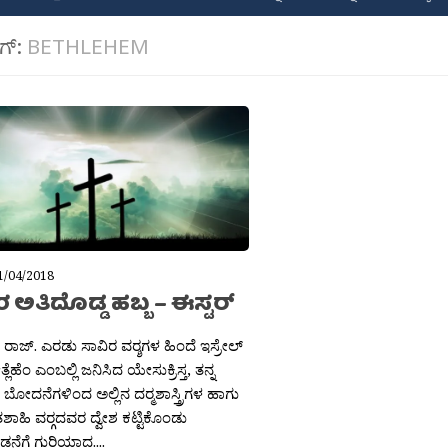
ಾಗ್:
BETHLEHEM
1/04/2018
ತರ ಅತಿದೊಡ್ಡ ಹಬ್ಬ – ಈಸ್ಟರ್
ಾಜ್. ಎರಡು ಸಾವಿರ ವರ‍್ಶಗಳ ಹಿಂದೆ ಇಸ್ರೇಲ್
ಲೆಹೆಂ ಎಂಬಲ್ಲಿ ಜನಿಸಿದ ಯೇಸುಕ್ರಿಸ್ತ, ತನ್ನ
ರಿ ಬೋದನೆಗಳಿಂದ ಅಲ್ಲಿನ ದರ‍್ಮಶಾಸ್ತ್ರಿಗಳ ಹಾಗು
ಾಹಿ ವರ‍್ಗದವರ ದ್ವೇಶ ಕಟ್ಟಿಕೊಂಡು
ೆಗೆ ಗುರಿಯಾದ....