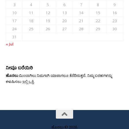
3
4
5
6
7
8
9
10
11
12
13
14
15
16
17
18
19
20
21
22
23
24
25
26
27
28
29
30
31
« Jul
ನೀವೂ ಬರೆಯಿರಿ
ಹೊನಲು
ಮಿಂಬಾಗಿಲು ನಿಮಗಾಗಿ ಯಾವಾಗಲೂ ತೆರೆದಿರುತ್ತದೆ. ನಿಮ್ಮ ಬರಹಗಳನ್ನು
ಕಳುಹಿಸಲು
ಇಲ್ಲಿ ಒತ್ತಿ
.
ಹೊನಲು © 2026.