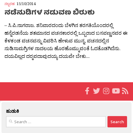
ನಲ್ಬರಹ
15/10/2014
ನಡೆನುಡಿಗಳ ನಡುವಣ ಬಿರುಕು
– ಸಿ.ಪಿ.ನಾಗರಾಜ. ಶನಿವಾರದಂದು ಬೆಳಗಿನ ತರಗತಿಯೊಂದರಲ್ಲಿ
ಹನ್ನೆರಡನೆಯ ಶತಮಾನದ ವಚನಕಾರರಲ್ಲಿ ಒಬ್ಬರಾದ ಬಸವಣ್ಣನವರ ಈ
ಕೆಳಕಂಡ ವಚನವನ್ನು ವಿವರಿಸಿ ಹೇಳುವ ಮುನ್ನ, ವಚನದಲ್ಲಿನ
ನುಡಿಸಾಮಗ್ರಿಗಳ ನಾದಲಯ ಹೊರಹೊಮ್ಮುವಂತೆ ಓದತೊಡಗಿದೆನು.
ದಯವಿಲ್ಲದ ದರ‍್ಮವದಾವುದಯ್ಯ ದಯವೇ ಬೇಕು...
ಹುಡುಕಿ
Search
for: