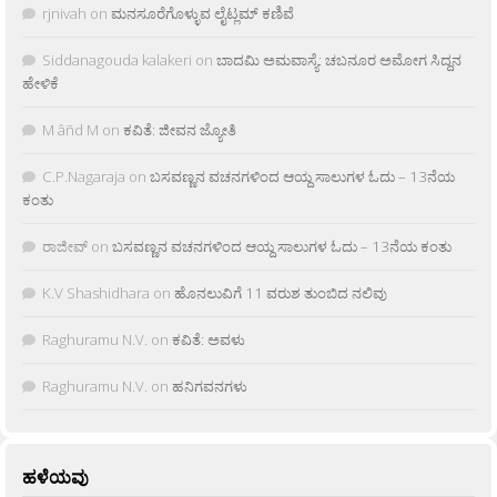
rjnivah
on
ಮನಸೂರೆಗೊಳ್ಳುವ ಲೈಟ್ಲಮ್ ಕಣಿವೆ
Siddanagouda kalakeri
on
ಬಾದಮಿ ಅಮವಾಸ್ಯೆ: ಚಬನೂರ ಅಮೋಗ ಸಿದ್ದನ
ಹೇಳಿಕೆ
M âñd M
on
ಕವಿತೆ: ಜೀವನ ಜ್ಯೋತಿ
C.P.Nagaraja
on
ಬಸವಣ್ಣನ ವಚನಗಳಿಂದ ಆಯ್ದ ಸಾಲುಗಳ ಓದು – 13ನೆಯ
ಕಂತು
ರಾಜೀವ್
on
ಬಸವಣ್ಣನ ವಚನಗಳಿಂದ ಆಯ್ದ ಸಾಲುಗಳ ಓದು – 13ನೆಯ ಕಂತು
K.V Shashidhara
on
ಹೊನಲುವಿಗೆ 11 ವರುಶ ತುಂಬಿದ ನಲಿವು
Raghuramu N.V.
on
ಕವಿತೆ: ಅವಳು
Raghuramu N.V.
on
ಹನಿಗವನಗಳು
ಹಳೆಯವು