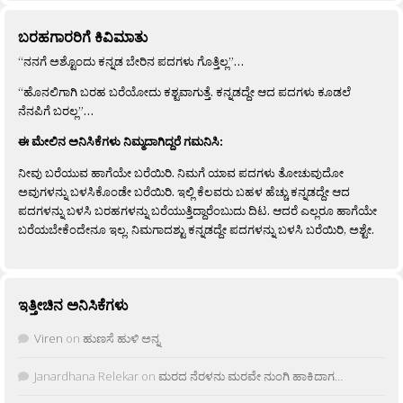
ಬರಹಗಾರರಿಗೆ ಕಿವಿಮಾತು
“ನನಗೆ ಅಶ್ಟೊಂದು ಕನ್ನಡ ಬೇರಿನ ಪದಗಳು ಗೊತ್ತಿಲ್ಲ”…
“ಹೊನಲಿಗಾಗಿ ಬರಹ ಬರೆಯೋದು ಕಶ್ಟವಾಗುತ್ತೆ. ಕನ್ನಡದ್ದೇ ಆದ ಪದಗಳು ಕೂಡಲೆ
ನೆನಪಿಗೆ ಬರಲ್ಲ”…
ಈ ಮೇಲಿನ ಅನಿಸಿಕೆಗಳು ನಿಮ್ಮದಾಗಿದ್ದರೆ ಗಮನಿಸಿ:
ನೀವು ಬರೆಯುವ ಹಾಗೆಯೇ ಬರೆಯಿರಿ. ನಿಮಗೆ ಯಾವ ಪದಗಳು ತೋಚುವುದೋ
ಅವುಗಳನ್ನು ಬಳಸಿಕೊಂಡೇ ಬರೆಯಿರಿ. ಇಲ್ಲಿ ಕೆಲವರು ಬಹಳ ಹೆಚ್ಚು ಕನ್ನಡದ್ದೇ ಆದ
ಪದಗಳನ್ನು ಬಳಸಿ ಬರಹಗಳನ್ನು ಬರೆಯುತ್ತಿದ್ದಾರೆಂಬುದು ದಿಟ. ಆದರೆ ಎಲ್ಲರೂ ಹಾಗೆಯೇ
ಬರೆಯಬೇಕೆಂದೇನೂ ಇಲ್ಲ. ನಿಮಗಾದಶ್ಟು ಕನ್ನಡದ್ದೇ ಪದಗಳನ್ನು ಬಳಸಿ ಬರೆಯಿರಿ, ಅಶ್ಟೇ.
ಇತ್ತೀಚಿನ ಅನಿಸಿಕೆಗಳು
Viren
on
ಹುಣಸೆ ಹುಳಿ ಅನ್ನ
Janardhana Relekar
on
ಮರದ ನೆರಳನು ಮರವೇ ನುಂಗಿ ಹಾಕಿದಾಗ…