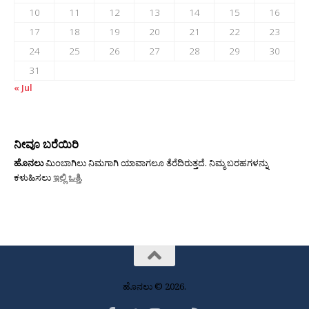
10
11
12
13
14
15
16
17
18
19
20
21
22
23
24
25
26
27
28
29
30
31
« Jul
ನೀವೂ ಬರೆಯಿರಿ
ಹೊನಲು
ಮಿಂಬಾಗಿಲು ನಿಮಗಾಗಿ ಯಾವಾಗಲೂ ತೆರೆದಿರುತ್ತದೆ. ನಿಮ್ಮ ಬರಹಗಳನ್ನು
ಕಳುಹಿಸಲು
ಇಲ್ಲಿ ಒತ್ತಿ
.
ಹೊನಲು © 2026.