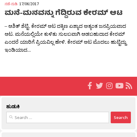
ನಡೆ-ನುಡಿ
17/06/2017
ಮನೆ-ಮನವನ್ನು ಗೆದ್ದಿರುವ ಕೇರಮ್ ಆಟ
– ಆಶಿತ್ ಶೆಟ್ಟಿ. ಕೇರಮ್ ಆಟ ದಕ್ಶಿಣ ಏಶ್ಯಾದ ಅತ್ಯಂತ ಜನಪ್ರಿಯವಾದ
ಆಟ. ಮನೆಯಲ್ಲಿಯೇ ಕುಳಿತು ಸುಲಬವಾಗಿ ಆಡಬಹುದಾದ ಕೇರಮ್
ಎಂದರೆ ಯಾರಿಗೆ ಪ್ರಿಯವಿಲ್ಲ ಹೇಳಿ. ಕೇರಮ್ ಆಟ ಮೊದಲು ಹುಟ್ಟಿದ್ದು
ಇಂಡಿಯಾದ...
ಹುಡುಕಿ
Search
for: