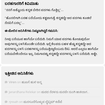
ಬರಹಗಾರರಿಗೆ ಕಿವಿಮಾತು
“ನನಗೆ ಅಶ್ಟೊಂದು ಕನ್ನಡ ಬೇರಿನ ಪದಗಳು ಗೊತ್ತಿಲ್ಲ”…
“ಹೊನಲಿಗಾಗಿ ಬರಹ ಬರೆಯೋದು ಕಶ್ಟವಾಗುತ್ತೆ. ಕನ್ನಡದ್ದೇ ಆದ ಪದಗಳು ಕೂಡಲೆ
ನೆನಪಿಗೆ ಬರಲ್ಲ”…
ಈ ಮೇಲಿನ ಅನಿಸಿಕೆಗಳು ನಿಮ್ಮದಾಗಿದ್ದರೆ ಗಮನಿಸಿ:
ನೀವು ಬರೆಯುವ ಹಾಗೆಯೇ ಬರೆಯಿರಿ. ನಿಮಗೆ ಯಾವ ಪದಗಳು ತೋಚುವುದೋ
ಅವುಗಳನ್ನು ಬಳಸಿಕೊಂಡೇ ಬರೆಯಿರಿ. ಇಲ್ಲಿ ಕೆಲವರು ಬಹಳ ಹೆಚ್ಚು ಕನ್ನಡದ್ದೇ ಆದ
ಪದಗಳನ್ನು ಬಳಸಿ ಬರಹಗಳನ್ನು ಬರೆಯುತ್ತಿದ್ದಾರೆಂಬುದು ದಿಟ. ಆದರೆ ಎಲ್ಲರೂ ಹಾಗೆಯೇ
ಬರೆಯಬೇಕೆಂದೇನೂ ಇಲ್ಲ. ನಿಮಗಾದಶ್ಟು ಕನ್ನಡದ್ದೇ ಪದಗಳನ್ನು ಬಳಸಿ ಬರೆಯಿರಿ, ಅಶ್ಟೇ.
ಇತ್ತೀಚಿನ ಅನಿಸಿಕೆಗಳು
Viren
on
ಹುಣಸೆ ಹುಳಿ ಅನ್ನ
Janardhana Relekar
on
ಮರದ ನೆರಳನು ಮರವೇ ನುಂಗಿ ಹಾಕಿದಾಗ…
rjnivah
on
ಮನಸೂರೆಗೊಳ್ಳುವ ಲೈಟ್ಲಮ್ ಕಣಿವೆ