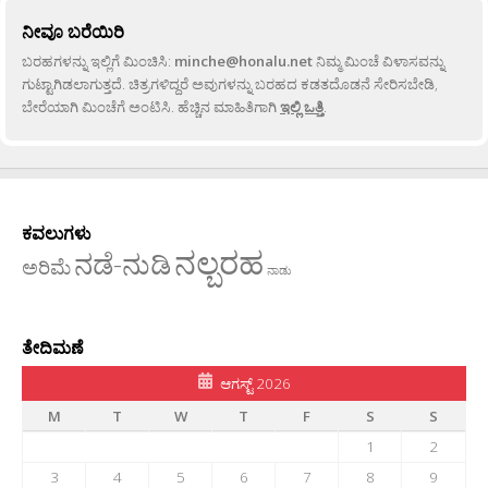
ನೀವೂ ಬರೆಯಿರಿ
ಬರಹಗಳನ್ನು ಇಲ್ಲಿಗೆ ಮಿಂಚಿಸಿ:
minche@honalu.net
ನಿಮ್ಮ ಮಿಂಚೆ ವಿಳಾಸವನ್ನು
ಗುಟ್ಟಾಗಿಡಲಾಗುತ್ತದೆ. ಚಿತ್ರಗಳಿದ್ದರೆ ಅವುಗಳನ್ನು ಬರಹದ ಕಡತದೊಡನೆ ಸೇರಿಸಬೇಡಿ,
ಬೇರೆಯಾಗಿ ಮಿಂಚೆಗೆ ಅಂಟಿಸಿ. ಹೆಚ್ಚಿನ ಮಾಹಿತಿಗಾಗಿ
ಇಲ್ಲಿ ಒತ್ತಿ
.
ಕವಲುಗಳು
ನಲ್ಬರಹ
ನಡೆ-ನುಡಿ
ಅರಿಮೆ
ನಾಡು
ತೇದಿಮಣೆ
ಆಗಸ್ಟ್ 2026
M
T
W
T
F
S
S
1
2
3
4
5
6
7
8
9