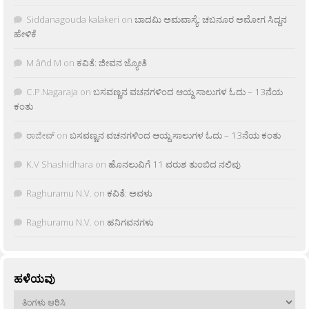
Siddanagouda kalakeri
on
ಬಾದಮಿ ಅಮವಾಸ್ಯೆ: ಚಬನೂರ ಅಮೋಗ ಸಿದ್ದನ
ಹೇಳಿಕೆ
M âñd M
on
ಕವಿತೆ: ಜೀವನ ಜ್ಯೋತಿ
C.P.Nagaraja
on
ಬಸವಣ್ಣನ ವಚನಗಳಿಂದ ಆಯ್ದ ಸಾಲುಗಳ ಓದು – 13ನೆಯ
ಕಂತು
ರಾಜೀವ್
on
ಬಸವಣ್ಣನ ವಚನಗಳಿಂದ ಆಯ್ದ ಸಾಲುಗಳ ಓದು – 13ನೆಯ ಕಂತು
K.V Shashidhara
on
ಹೊನಲುವಿಗೆ 11 ವರುಶ ತುಂಬಿದ ನಲಿವು
Raghuramu N.V.
on
ಕವಿತೆ: ಅವಳು
Raghuramu N.V.
on
ಹನಿಗವನಗಳು
ಹಳೆಯವು
ಹಳೆಯವು