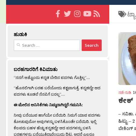
ಟ್ಯ
ಹುಡುಕಿ
Search
for:
ಬರಹಗಾರರಿಗೆ ಕಿವಿಮಾತು
“ನನಗೆ ಅಶ್ಟೊಂದು ಕನ್ನಡ ಬೇರಿನ ಪದಗಳು ಗೊತ್ತಿಲ್ಲ”…
“ಹೊನಲಿಗಾಗಿ ಬರಹ ಬರೆಯೋದು ಕಶ್ಟವಾಗುತ್ತೆ. ಕನ್ನಡದ್ದೇ ಆದ
ನಡೆ-ನುಡಿ
1
ಪದಗಳು ಕೂಡಲೆ ನೆನಪಿಗೆ ಬರಲ್ಲ”…
ಕೇಕ್
ಈ ಮೇಲಿನ ಅನಿಸಿಕೆಗಳು ನಿಮ್ಮದಾಗಿದ್ದರೆ ಗಮನಿಸಿ:
– ಸವಿತಾ
ನೀವು ಬರೆಯುವ ಹಾಗೆಯೇ ಬರೆಯಿರಿ. ನಿಮಗೆ ಯಾವ ಪದಗಳು
ಹಿಟ್ಟು – 
ತೋಚುವುದೋ ಅವುಗಳನ್ನು ಬಳಸಿಕೊಂಡೇ ಬರೆಯಿರಿ. ಇಲ್ಲಿ
ಕೆಲವರು ಬಹಳ ಹೆಚ್ಚು ಕನ್ನಡದ್ದೇ ಆದ ಪದಗಳನ್ನು ಬಳಸಿ
ಬೇಕಿಂಗ್ 
ಬರಹಗಳನ್ನು ಬರೆಯುತ್ತಿದ್ದಾರೆಂಬುದು ದಿಟ. ಆದರೆ ಎಲ್ಲರೂ