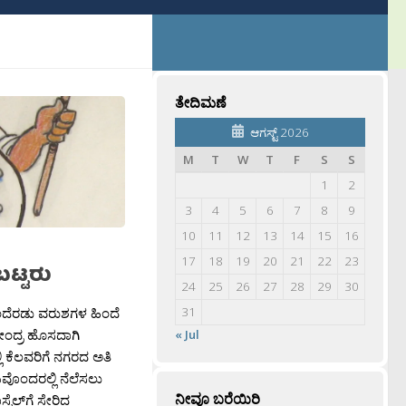
ತೇದಿಮಣೆ
ಆಗಸ್ಟ್ 2026
M
T
W
T
F
S
S
1
2
3
4
5
6
7
8
9
10
11
12
13
14
15
16
17
18
19
20
21
22
23
ಟ್ಟರು
24
25
26
27
28
29
30
ಒಂದೆರಡು ವರುಶಗಳ ಹಿಂದೆ
31
ಕೇಂದ್ರ ಹೊಸದಾಗಿ
« Jul
ಲ್ಲಿ ಕೆಲವರಿಗೆ ನಗರದ ಅತಿ
ಲಯವೊಂದರಲ್ಲಿ ನೆಲೆಸಲು
ನೀವೂ ಬರೆಯಿರಿ
ಟೆಲ್‍ಗೆ ಸೇರಿದ