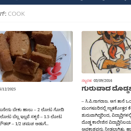
ಾಗ್:
COOK
ನಲ್ಬರಹ
03/09/2016
ಗುರುವಾದ ದೊಡ್ಡಬ
6/12/2025
– ಸಿ.ಪಿ.ನಾಗರಾಜ. ಆಗ ತಾನೆ 
ಮಂಗಳೂರಿನಲ್ಲಿ ಸ್ನಾತಕೋತ್ತರ 
. ಏನೇನು ಬೇಕು ಹಾಲು – 2 ಲೋಟ ಗೋದಿ
ಶುರುವಾಗಿದ್ದರಿಂದ, ವಿದ್ಯಾರ‍್ತಿಗಳ
2 ಲೋಟ ಬೆಲ್ಲ ಇಲ್ಲವೆ ಸಕ್ಕರೆ – 1.5 ಲೋಟ
ದೊಡ್ಡ ಕಾಲೇಜಿನ ವಿದ್ಯಾರ‍್ತಿನಿ
ಪೌಡ‍ರ್ – 1/2 ಚಮಚ ಅಡುಗೆ...
ಅವಕಾಶವನ್ನು ನೀಡಲಾಗಿತ್ತು. ಹಾಸ್