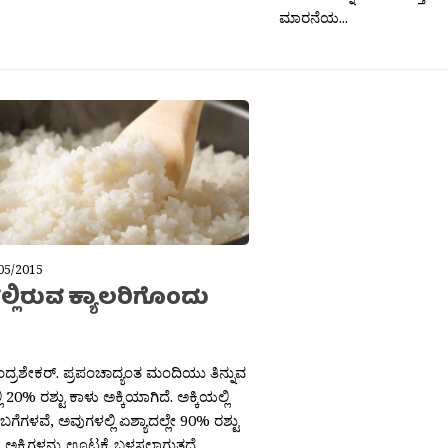
ಮಾರನೆಯ...
05/2015
ಲ್ಲಿರುವ ಕ್ಯಾಲರಿಗೊಂದು
ಚಂದ್ರಶೇಕರ್. ಪ್ರಪಂಚಾದ್ಯಂತ ಮಂದಿಯು ತಿನ್ನುವ
ಿ 20% ರಶ್ಟು ಕಾಳು ಅಕ್ಕಿಯಾಗಿದೆ. ಅಕ್ಕಿಯಲ್ಲಿ
ಗೆಗಳವೆ, ಅವುಗಳಲ್ಲಿ ಏಶ್ಯಾದಲ್ಲೇ 90% ರಶ್ಟು
ಕ್ಕಿಗಳನ್ನು ಊಟಕ್ಕೆ ಬಳಸಲಾಗುತ್ತದೆ.