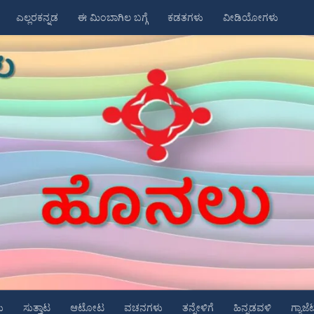
ಎಲ್ಲರಕನ್ನಡ
ಈ ಮಿಂಬಾಗಿಲ ಬಗ್ಗೆ
ಕಡತಗಳು
ವೀಡಿಯೋಗಳು
ು
ಸುತ್ತಾಟ
ಆಟೋಟ
ವಚನಗಳು
ತನ್ನೇಳಿಗೆ
ಹಿನ್ನಡವಳಿ
ಗ್ಯಾಜೆ