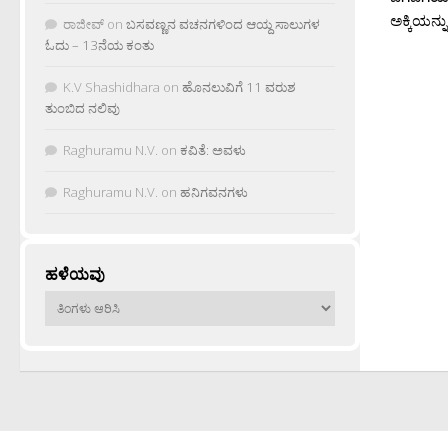
ಅಕ್ಕಿಯನ್ನು
ರಾಜೀವ್
on
ಬಸವಣ್ಣನ ವಚನಗಳಿಂದ ಆಯ್ದ ಸಾಲುಗಳ
ಓದು – 13ನೆಯ ಕಂತು
K.V Shashidhara
on
ಹೊನಲುವಿಗೆ 11 ವರುಶ
ತುಂಬಿದ ನಲಿವು
Raghuramu N.V.
on
ಕವಿತೆ: ಅವಳು
Raghuramu N.V.
on
ಹನಿಗವನಗಳು
ಹಳೆಯವು
ಹಳೆಯವು