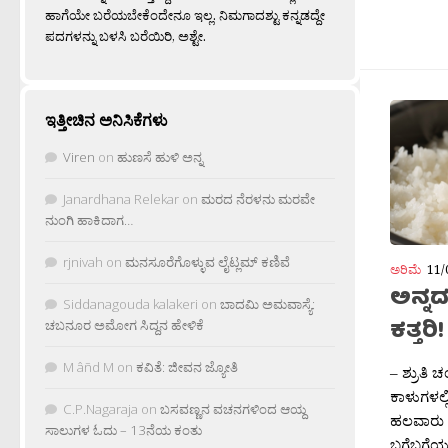
ಹಾಗೆಯೇ ಬರೆಯಬೇಕೆಂದೇನೂ ಇಲ್ಲ. ನಿಮಗಾದಶ್ಟು ಕನ್ನಡದ್ದೇ
ಪದಗಳನ್ನು ಬಳಸಿ ಬರೆಯಿರಿ, ಅಶ್ಟೇ.
ಇತ್ತೀಚಿನ ಅನಿಸಿಕೆಗಳು
Viren
on
ಹುಣಸೆ ಹುಳಿ ಅನ್ನ
Janardhana Relekar
on
ಮರದ ನೆರಳನು ಮರವೇ
ನುಂಗಿ ಹಾಕಿದಾಗ…
rjnivah
on
ಮನಸೂರೆಗೊಳ್ಳುವ ಲೈಟ್ಲಮ್ ಕಣಿವೆ
ಅರಿಮೆ
11/
ಅನ್ನದ
Siddanagouda kalakeri
on
ಬಾದಮಿ ಅಮವಾಸ್ಯೆ:
ಕತ್ತರಿ!
ಚಬನೂರ ಅಮೋಗ ಸಿದ್ದನ ಹೇಳಿಕೆ
M âñd M
on
ಕವಿತೆ: ಜೀವನ ಜ್ಯೋತಿ
– ಶ್ರುತಿ 
ಕಾಳುಗಳಲ್ಲ
C.P.Nagaraja
on
ಬಸವಣ್ಣನ ವಚನಗಳಿಂದ ಆಯ್ದ
ಹಲವಾರು ಬ
ಸಾಲುಗಳ ಓದು – 13ನೆಯ ಕಂತು
ಬಗೆಬಗೆಯ ಅ