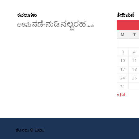
ಕವಲುಗಳು
ತೇದಿಮಣೆ
ನಲ್ಬರಹ
ನಡೆ-ನುಡಿ
ಅರಿಮೆ
ನಾಡು
M
T
3
4
10
11
17
18
24
25
31
« Jul
ಹೊನಲು © 2026.