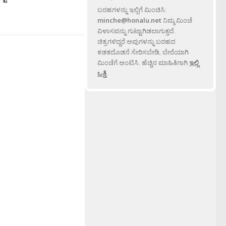
ಬರಹಗಳನ್ನು ಇಲ್ಲಿಗೆ ಮಿಂಚಿಸಿ:
minche@honalu.net
ನಿಮ್ಮ ಮಿಂಚೆ
ವಿಳಾಸವನ್ನು ಗುಟ್ಟಾಗಿಡಲಾಗುತ್ತದೆ.
ಚಿತ್ರಗಳಿದ್ದರೆ ಅವುಗಳನ್ನು ಬರಹದ
ಕಡತದೊಡನೆ ಸೇರಿಸಬೇಡಿ, ಬೇರೆಯಾಗಿ
ಮಿಂಚೆಗೆ ಅಂಟಿಸಿ. ಹೆಚ್ಚಿನ ಮಾಹಿತಿಗಾಗಿ
ಇಲ್ಲಿ
ಒತ್ತಿ
.