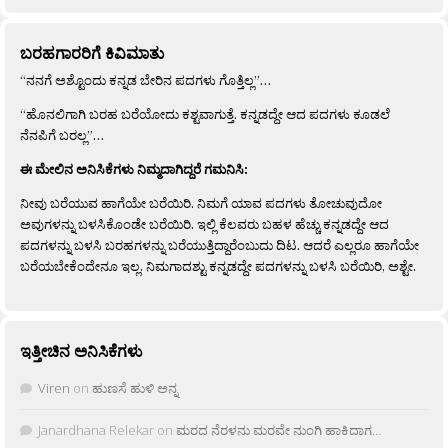
ಬರಹಗಾರರಿಗೆ ಕಿವಿಮಾತು
“ನನಗೆ ಅಶ್ಟೊಂದು ಕನ್ನಡ ಬೇರಿನ ಪದಗಳು ಗೊತ್ತಿಲ್ಲ”…
“ಹೊನಲಿಗಾಗಿ ಬರಹ ಬರೆಯೋದು ಕಶ್ಟವಾಗುತ್ತೆ. ಕನ್ನಡದ್ದೇ ಆದ ಪದಗಳು ಕೂಡಲೆ
ನೆನಪಿಗೆ ಬರಲ್ಲ”…
ಈ ಮೇಲಿನ ಅನಿಸಿಕೆಗಳು ನಿಮ್ಮದಾಗಿದ್ದರೆ ಗಮನಿಸಿ:
ನೀವು ಬರೆಯುವ ಹಾಗೆಯೇ ಬರೆಯಿರಿ. ನಿಮಗೆ ಯಾವ ಪದಗಳು ತೋಚುವುದೋ
ಅವುಗಳನ್ನು ಬಳಸಿಕೊಂಡೇ ಬರೆಯಿರಿ. ಇಲ್ಲಿ ಕೆಲವರು ಬಹಳ ಹೆಚ್ಚು ಕನ್ನಡದ್ದೇ ಆದ
ಪದಗಳನ್ನು ಬಳಸಿ ಬರಹಗಳನ್ನು ಬರೆಯುತ್ತಿದ್ದಾರೆಂಬುದು ದಿಟ. ಆದರೆ ಎಲ್ಲರೂ ಹಾಗೆಯೇ
ಬರೆಯಬೇಕೆಂದೇನೂ ಇಲ್ಲ. ನಿಮಗಾದಶ್ಟು ಕನ್ನಡದ್ದೇ ಪದಗಳನ್ನು ಬಳಸಿ ಬರೆಯಿರಿ, ಅಶ್ಟೇ.
ಇತ್ತೀಚಿನ ಅನಿಸಿಕೆಗಳು
Viren
on
ಹುಣಸೆ ಹುಳಿ ಅನ್ನ
Janardhana Relekar
on
ಮರದ ನೆರಳನು ಮರವೇ ನುಂಗಿ ಹಾಕಿದಾಗ…