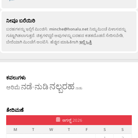
ನೀವೂ ಬರೆಯಿರಿ
ಬರಹಗಳನ್ನು ಇಲ್ಲಿಗೆ ಮಿಂಚಿಸಿ:
minche@honalu.net
ನಿಮ್ಮ ಮಿಂಚೆ ವಿಳಾಸವನ್ನು
ಗುಟ್ಟಾಗಿಡಲಾಗುತ್ತದೆ. ಚಿತ್ರಗಳಿದ್ದರೆ ಅವುಗಳನ್ನು ಬರಹದ ಕಡತದೊಡನೆ ಸೇರಿಸಬೇಡಿ,
ಬೇರೆಯಾಗಿ ಮಿಂಚೆಗೆ ಅಂಟಿಸಿ. ಹೆಚ್ಚಿನ ಮಾಹಿತಿಗಾಗಿ
ಇಲ್ಲಿ ಒತ್ತಿ
.
ಕವಲುಗಳು
ನಲ್ಬರಹ
ನಡೆ-ನುಡಿ
ಅರಿಮೆ
ನಾಡು
ತೇದಿಮಣೆ
ಆಗಸ್ಟ್ 2026
M
T
W
T
F
S
S
1
2