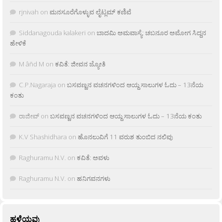
rjnivah
on
ಮನಸೂರೆಗೊಳ್ಳುವ ಲೈಟ್ಲಮ್ ಕಣಿವೆ
Siddanagouda kalakeri
on
ಬಾದಮಿ ಅಮವಾಸ್ಯೆ: ಚಬನೂರ ಅಮೋಗ ಸಿದ್ದನ
ಹೇಳಿಕೆ
M âñd M
on
ಕವಿತೆ: ಜೀವನ ಜ್ಯೋತಿ
C.P.Nagaraja
on
ಬಸವಣ್ಣನ ವಚನಗಳಿಂದ ಆಯ್ದ ಸಾಲುಗಳ ಓದು – 13ನೆಯ
ಕಂತು
ರಾಜೀವ್
on
ಬಸವಣ್ಣನ ವಚನಗಳಿಂದ ಆಯ್ದ ಸಾಲುಗಳ ಓದು – 13ನೆಯ ಕಂತು
K.V Shashidhara
on
ಹೊನಲುವಿಗೆ 11 ವರುಶ ತುಂಬಿದ ನಲಿವು
Raghuramu N.V.
on
ಕವಿತೆ: ಅವಳು
Raghuramu N.V.
on
ಹನಿಗವನಗಳು
ಹಳೆಯವು