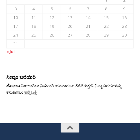
3
4
5
6
7
8
9
10
11
12
13
14
15
16
17
18
19
20
21
22
23
24
25
26
27
28
29
30
31
« Jul
ನೀವೂ ಬರೆಯಿರಿ
ಹೊನಲು
ಮಿಂಬಾಗಿಲು ನಿಮಗಾಗಿ ಯಾವಾಗಲೂ ತೆರೆದಿರುತ್ತದೆ. ನಿಮ್ಮ ಬರಹಗಳನ್ನು
ಕಳುಹಿಸಲು
ಇಲ್ಲಿ ಒತ್ತಿ
.