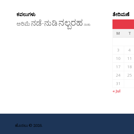
ಕವಲುಗಳು
ತೇದಿಮಣೆ
ನಲ್ಬರಹ
ನಡೆ-ನುಡಿ
ಅರಿಮೆ
ನಾಡು
M
T
3
4
10
11
17
18
24
25
31
« Jul
ಹೊನಲು © 2026.