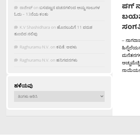
ಪಗ್ 
ರಾಜೀವ್
on
ಬಸವಣ್ಣನ ವಚನಗಳಿಂದ ಆಯ್ದ ಸಾಲುಗಳ
ಓದು – 13ನೆಯ ಕಂತು
ಬಯಸು
ಸಂಗತ
K.V Shashidhara
on
ಹೊನಲುವಿಗೆ 11 ವರುಶ
ತುಂಬಿದ ನಲಿವು
– ನಾಗರಾಜ
Raghuramu N.V.
on
ಕವಿತೆ: ಅವಳು
ಹಿನ್ನೆಲೆ
ಮನೆತನಗಳ 
Raghuramu N.V.
on
ಹನಿಗವನಗಳು
ಅಚ್ಚುಮೆಚ
ನಾಯಿಯನ್ನ
ಹಳೆಯವು
ಹಳೆಯವು