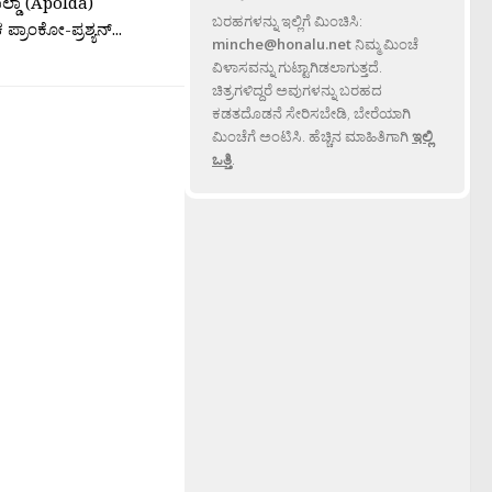
ಲ್ಡಾ (Apolda)
ಬರಹಗಳನ್ನು ಇಲ್ಲಿಗೆ ಮಿಂಚಿಸಿ:
್ರಾಂಕೋ-ಪ್ರಶ್ಯನ್...
minche@honalu.net
ನಿಮ್ಮ ಮಿಂಚೆ
ವಿಳಾಸವನ್ನು ಗುಟ್ಟಾಗಿಡಲಾಗುತ್ತದೆ.
ಚಿತ್ರಗಳಿದ್ದರೆ ಅವುಗಳನ್ನು ಬರಹದ
ಕಡತದೊಡನೆ ಸೇರಿಸಬೇಡಿ, ಬೇರೆಯಾಗಿ
ಮಿಂಚೆಗೆ ಅಂಟಿಸಿ. ಹೆಚ್ಚಿನ ಮಾಹಿತಿಗಾಗಿ
ಇಲ್ಲಿ
ಒತ್ತಿ
.