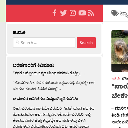
ಟ್ಯ
ಹುಡುಕಿ
Search
for:
ಬರಹಗಾರರಿಗೆ ಕಿವಿಮಾತು
“ನನಗೆ ಅಶ್ಟೊಂದು ಕನ್ನಡ ಬೇರಿನ ಪದಗಳು ಗೊತ್ತಿಲ್ಲ”…
ಅರಿಮೆ
07/
“ಹೊನಲಿಗಾಗಿ ಬರಹ ಬರೆಯೋದು ಕಶ್ಟವಾಗುತ್ತೆ. ಕನ್ನಡದ್ದೇ ಆದ
“ನಾಯ
ಪದಗಳು ಕೂಡಲೆ ನೆನಪಿಗೆ ಬರಲ್ಲ”…
ಬೇಕೆ?
ಈ ಮೇಲಿನ ಅನಿಸಿಕೆಗಳು ನಿಮ್ಮದಾಗಿದ್ದರೆ ಗಮನಿಸಿ:
– ಮಾರಿಸ
ನೀವು ಬರೆಯುವ ಹಾಗೆಯೇ ಬರೆಯಿರಿ. ನಿಮಗೆ ಯಾವ ಪದಗಳು
ತೋಚುವುದೋ ಅವುಗಳನ್ನು ಬಳಸಿಕೊಂಡೇ ಬರೆಯಿರಿ. ಇಲ್ಲಿ
ತಿಂಡಿ ಬೇ
ಕೆಲವರು ಬಹಳ ಹೆಚ್ಚು ಕನ್ನಡದ್ದೇ ಆದ ಪದಗಳನ್ನು ಬಳಸಿ
ನಾಯಿಮರಿಗ
ಬರಹಗಳನ್ನು ಬರೆಯುತ್ತಿದ್ದಾರೆಂಬುದು ದಿಟ. ಆದರೆ ಎಲ್ಲರೂ