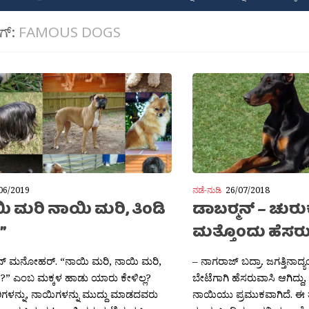
ಾಗ್:
FAMOUS DOGS
06/2019
ನಡೆ-ನುಡಿ
26/07/2018
ಿ ಮರಿ ನಾಯಿ ಮರಿ, ತಿಂಡಿ
ಡಾಬರ್‍ಮನ್ – ಚುರು
”
ಮತ್ತೊಂದು ಹೆಸರ
ನ್ ಮನೋಹರ್. “ನಾಯಿ ಮರಿ, ನಾಯಿ ಮರಿ,
– ನಾಗರಾಜ್ ಬದ್ರಾ. ಜಗತ್ತಿನಾ
ಕೆ?” ಎಂಬ ಮಕ್ಕಳ ಹಾಡು ಯಾರು ಕೇಳಿಲ್ಲ?
ಬೇಟೆಗಾಗಿ ಹೆಸರುವಾಸಿ ಆಗಿದ್ದು, ಅ
ಳನ್ನು, ನಾಯಿಗಳನ್ನು ಮುದ್ದು ಮಾಡದವರು
ನಾಯಿಯು ಪ್ರಮುಕವಾಗಿದೆ. ಈ