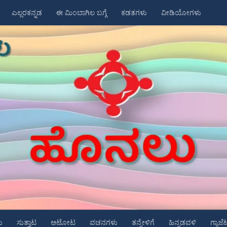
ಎಲ್ಲರಕನ್ನಡ
ಈ ಮಿಂಬಾಗಿಲ ಬಗ್ಗೆ
ಕಡತಗಳು
ವೀಡಿಯೋಗಳು
ು
ಸುತ್ತಾಟ
ಆಟೋಟ
ವಚನಗಳು
ತನ್ನೇಳಿಗೆ
ಹಿನ್ನಡವಳಿ
ಗ್ಯಾಜೆ