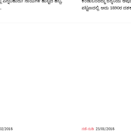
್ಲ ಎನ್ನಬಹುದು! ನಾಯಿಗಳ ಹುಟ್ಟಿದ ಹಬ್ಬ,
ಕಂಡುಬಂದಿದ್ದು ಜರ‍್ಮನಿಯ ಅಪೊ
.
ಪಟ್ಟಣದಲ್ಲಿ. ಅದು 1890ರ ದಶಕ ಪ
02/2018
ನಡೆ-ನುಡಿ
25/01/2018