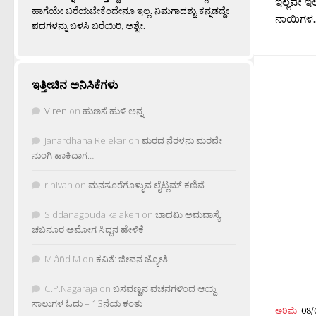
ಇಲ್ಲವೇ ಇಲ
ಹಾಗೆಯೇ ಬರೆಯಬೇಕೆಂದೇನೂ ಇಲ್ಲ. ನಿಮಗಾದಶ್ಟು ಕನ್ನಡದ್ದೇ
ನಾಯಿಗಳ..
ಪದಗಳನ್ನು ಬಳಸಿ ಬರೆಯಿರಿ, ಅಶ್ಟೇ.
ಇತ್ತೀಚಿನ ಅನಿಸಿಕೆಗಳು
Viren
on
ಹುಣಸೆ ಹುಳಿ ಅನ್ನ
Janardhana Relekar
on
ಮರದ ನೆರಳನು ಮರವೇ
ನುಂಗಿ ಹಾಕಿದಾಗ…
rjnivah
on
ಮನಸೂರೆಗೊಳ್ಳುವ ಲೈಟ್ಲಮ್ ಕಣಿವೆ
Siddanagouda kalakeri
on
ಬಾದಮಿ ಅಮವಾಸ್ಯೆ:
ಚಬನೂರ ಅಮೋಗ ಸಿದ್ದನ ಹೇಳಿಕೆ
M âñd M
on
ಕವಿತೆ: ಜೀವನ ಜ್ಯೋತಿ
C.P.Nagaraja
on
ಬಸವಣ್ಣನ ವಚನಗಳಿಂದ ಆಯ್ದ
ಸಾಲುಗಳ ಓದು – 13ನೆಯ ಕಂತು
ಅರಿಮೆ
08/