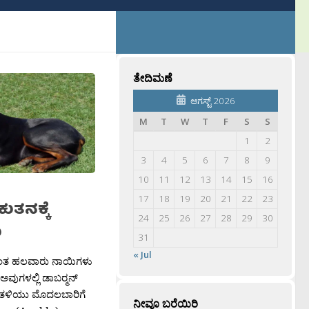
ತೇದಿಮಣೆ
ಆಗಸ್ಟ್ 2026
M
T
W
T
F
S
S
1
2
3
4
5
6
7
8
9
10
11
12
13
14
15
16
17
18
19
20
21
22
23
ಕುತನಕ್ಕೆ
24
25
26
27
28
29
30
ು
31
« Jul
ದ್ಯಂತ ಹಲವಾರು ನಾಯಿಗಳು
ವುಗಳಲ್ಲಿ ಡಾಬರ‍್ಮನ್‍‍
 ತಳಿಯು ಮೊದಲಬಾರಿಗೆ
ನೀವೂ ಬರೆಯಿರಿ