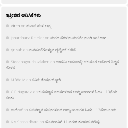
ಇತ್ತೀಚಿನ ಅನಿಸಿಕೆಗಳು
Viren
on
ಹುಣಸೆ ಹುಳಿ ಅನ್ನ
Janardhana Relekar
on
ಮರದ ನೆರಳನು ಮರವೇ ನುಂಗಿ ಹಾಕಿದಾಗ…
rjnivah
on
ಮನಸೂರೆಗೊಳ್ಳುವ ಲೈಟ್ಲಮ್ ಕಣಿವೆ
Siddanagouda kalakeri
on
ಬಾದಮಿ ಅಮವಾಸ್ಯೆ: ಚಬನೂರ ಅಮೋಗ ಸಿದ್ದನ
ಹೇಳಿಕೆ
M âñd M
on
ಕವಿತೆ: ಜೀವನ ಜ್ಯೋತಿ
C.P.Nagaraja
on
ಬಸವಣ್ಣನ ವಚನಗಳಿಂದ ಆಯ್ದ ಸಾಲುಗಳ ಓದು – 13ನೆಯ
ಕಂತು
ರಾಜೀವ್
on
ಬಸವಣ್ಣನ ವಚನಗಳಿಂದ ಆಯ್ದ ಸಾಲುಗಳ ಓದು – 13ನೆಯ ಕಂತು
K.V Shashidhara
on
ಹೊನಲುವಿಗೆ 11 ವರುಶ ತುಂಬಿದ ನಲಿವು