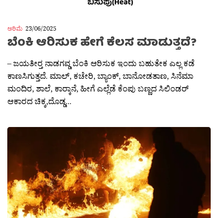
ಅರಿಮೆ
23/06/2025
ಬೆಂಕಿ ಆರಿಸುಕ ಹೇಗೆ ಕೆಲಸ ಮಾಡುತ್ತದೆ?
– ಜಯತೀರ‍್ತ ನಾಡಗವ್ಡ ಬೆಂಕಿ ಆರಿಸುಕ ಇಂದು ಬಹುತೇಕ ಎಲ್ಲ ಕಡೆ
ಕಾಣಸಿಗುತ್ತದೆ. ಮಾಲ್, ಕಚೇರಿ, ಬ್ಯಾಂಕ್, ಬಾನೋಡತಾಣ, ಸಿನೆಮಾ
ಮಂದಿರ, ಶಾಲೆ, ಕಾರ‍್ಕಾನೆ, ಹೀಗೆ ಎಲ್ಲೆಡೆ ಕೆಂಪು ಬಣ್ಣದ ಸಿಲಿಂಡರ್
ಆಕಾರದ ಚಿಕ್ಕ,ದೊಡ್ಡ...