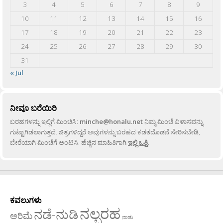
3
4
5
6
7
8
9
10
11
12
13
14
15
16
17
18
19
20
21
22
23
24
25
26
27
28
29
30
31
« Jul
ನೀವೂ ಬರೆಯಿರಿ
ಬರಹಗಳನ್ನು ಇಲ್ಲಿಗೆ ಮಿಂಚಿಸಿ:
minche@honalu.net
ನಿಮ್ಮ ಮಿಂಚೆ ವಿಳಾಸವನ್ನು
ಗುಟ್ಟಾಗಿಡಲಾಗುತ್ತದೆ. ಚಿತ್ರಗಳಿದ್ದರೆ ಅವುಗಳನ್ನು ಬರಹದ ಕಡತದೊಡನೆ ಸೇರಿಸಬೇಡಿ,
ಬೇರೆಯಾಗಿ ಮಿಂಚೆಗೆ ಅಂಟಿಸಿ. ಹೆಚ್ಚಿನ ಮಾಹಿತಿಗಾಗಿ
ಇಲ್ಲಿ ಒತ್ತಿ
.
ಕವಲುಗಳು
ನಲ್ಬರಹ
ನಡೆ-ನುಡಿ
ಅರಿಮೆ
ನಾಡು