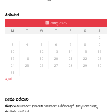
ತೇದಿಮಣೆ
ಆಗಸ್ಟ್ 2026
M
T
W
T
F
S
S
1
2
3
4
5
6
7
8
9
10
11
12
13
14
15
16
17
18
19
20
21
22
23
24
25
26
27
28
29
30
31
« Jul
ನೀವೂ ಬರೆಯಿರಿ
ಹೊನಲು
ಮಿಂಬಾಗಿಲು ನಿಮಗಾಗಿ ಯಾವಾಗಲೂ ತೆರೆದಿರುತ್ತದೆ. ನಿಮ್ಮ ಬರಹಗಳನ್ನು
ಕಳುಹಿಸಲು
ಇಲ್ಲಿ ಒತ್ತಿ
.