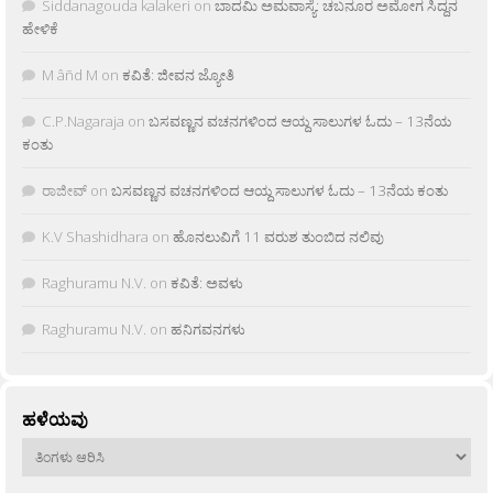
Siddanagouda kalakeri
on
ಬಾದಮಿ ಅಮವಾಸ್ಯೆ: ಚಬನೂರ ಅಮೋಗ ಸಿದ್ದನ
ಹೇಳಿಕೆ
M âñd M
on
ಕವಿತೆ: ಜೀವನ ಜ್ಯೋತಿ
C.P.Nagaraja
on
ಬಸವಣ್ಣನ ವಚನಗಳಿಂದ ಆಯ್ದ ಸಾಲುಗಳ ಓದು – 13ನೆಯ
ಕಂತು
ರಾಜೀವ್
on
ಬಸವಣ್ಣನ ವಚನಗಳಿಂದ ಆಯ್ದ ಸಾಲುಗಳ ಓದು – 13ನೆಯ ಕಂತು
K.V Shashidhara
on
ಹೊನಲುವಿಗೆ 11 ವರುಶ ತುಂಬಿದ ನಲಿವು
Raghuramu N.V.
on
ಕವಿತೆ: ಅವಳು
Raghuramu N.V.
on
ಹನಿಗವನಗಳು
ಹಳೆಯವು
ಹಳೆಯವು