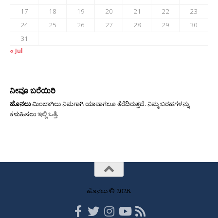
17
18
19
20
21
22
23
24
25
26
27
28
29
30
31
« Jul
ನೀವೂ ಬರೆಯಿರಿ
ಹೊನಲು
ಮಿಂಬಾಗಿಲು ನಿಮಗಾಗಿ ಯಾವಾಗಲೂ ತೆರೆದಿರುತ್ತದೆ. ನಿಮ್ಮ ಬರಹಗಳನ್ನು
ಕಳುಹಿಸಲು
ಇಲ್ಲಿ ಒತ್ತಿ
.
ಹೊನಲು © 2026.