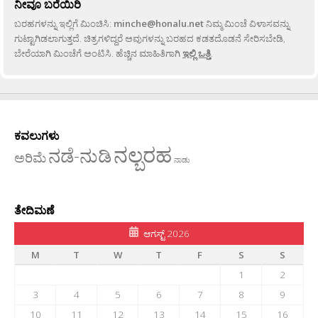
ನೀವೂ ಬರೆಯಿರಿ
ಬರಹಗಳನ್ನು ಇಲ್ಲಿಗೆ ಮಿಂಚಿಸಿ:
minche@honalu.net
ನಿಮ್ಮ ಮಿಂಚೆ ವಿಳಾಸವನ್ನು
ಗುಟ್ಟಾಗಿಡಲಾಗುತ್ತದೆ. ಚಿತ್ರಗಳಿದ್ದರೆ ಅವುಗಳನ್ನು ಬರಹದ ಕಡತದೊಡನೆ ಸೇರಿಸಬೇಡಿ,
ಬೇರೆಯಾಗಿ ಮಿಂಚೆಗೆ ಅಂಟಿಸಿ. ಹೆಚ್ಚಿನ ಮಾಹಿತಿಗಾಗಿ
ಇಲ್ಲಿ ಒತ್ತಿ
.
ಕವಲುಗಳು
ನಲ್ಬರಹ
ನಡೆ-ನುಡಿ
ಅರಿಮೆ
ನಾಡು
ತೇದಿಮಣೆ
ಆಗಸ್ಟ್ 2026
M
T
W
T
F
S
S
1
2
3
4
5
6
7
8
9
10
11
12
13
14
15
16