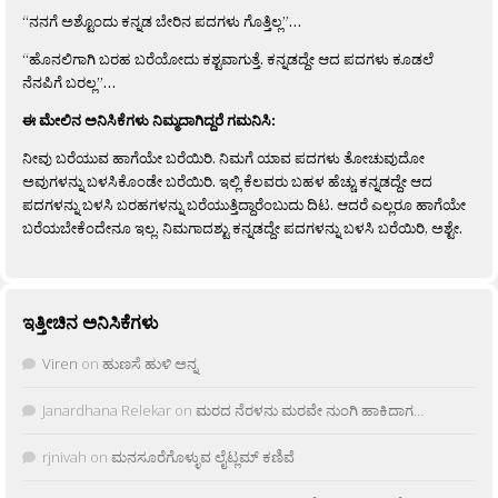
“ನನಗೆ ಅಶ್ಟೊಂದು ಕನ್ನಡ ಬೇರಿನ ಪದಗಳು ಗೊತ್ತಿಲ್ಲ”…
“ಹೊನಲಿಗಾಗಿ ಬರಹ ಬರೆಯೋದು ಕಶ್ಟವಾಗುತ್ತೆ. ಕನ್ನಡದ್ದೇ ಆದ ಪದಗಳು ಕೂಡಲೆ
ನೆನಪಿಗೆ ಬರಲ್ಲ”…
ಈ ಮೇಲಿನ ಅನಿಸಿಕೆಗಳು ನಿಮ್ಮದಾಗಿದ್ದರೆ ಗಮನಿಸಿ:
ನೀವು ಬರೆಯುವ ಹಾಗೆಯೇ ಬರೆಯಿರಿ. ನಿಮಗೆ ಯಾವ ಪದಗಳು ತೋಚುವುದೋ
ಅವುಗಳನ್ನು ಬಳಸಿಕೊಂಡೇ ಬರೆಯಿರಿ. ಇಲ್ಲಿ ಕೆಲವರು ಬಹಳ ಹೆಚ್ಚು ಕನ್ನಡದ್ದೇ ಆದ
ಪದಗಳನ್ನು ಬಳಸಿ ಬರಹಗಳನ್ನು ಬರೆಯುತ್ತಿದ್ದಾರೆಂಬುದು ದಿಟ. ಆದರೆ ಎಲ್ಲರೂ ಹಾಗೆಯೇ
ಬರೆಯಬೇಕೆಂದೇನೂ ಇಲ್ಲ. ನಿಮಗಾದಶ್ಟು ಕನ್ನಡದ್ದೇ ಪದಗಳನ್ನು ಬಳಸಿ ಬರೆಯಿರಿ, ಅಶ್ಟೇ.
ಇತ್ತೀಚಿನ ಅನಿಸಿಕೆಗಳು
Viren
on
ಹುಣಸೆ ಹುಳಿ ಅನ್ನ
Janardhana Relekar
on
ಮರದ ನೆರಳನು ಮರವೇ ನುಂಗಿ ಹಾಕಿದಾಗ…
rjnivah
on
ಮನಸೂರೆಗೊಳ್ಳುವ ಲೈಟ್ಲಮ್ ಕಣಿವೆ