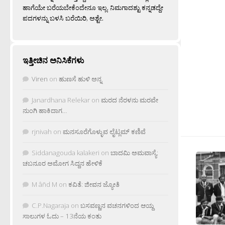
ಹಾಗೆಯೇ ಬರೆಯಬೇಕೆಂದೇನೂ ಇಲ್ಲ. ನಿಮಗಾದಶ್ಟು ಕನ್ನಡದ್ದೇ
ಪದಗಳನ್ನು ಬಳಸಿ ಬರೆಯಿರಿ, ಅಶ್ಟೇ.
ಇತ್ತೀಚಿನ ಅನಿಸಿಕೆಗಳು
Viren
on
ಹುಣಸೆ ಹುಳಿ ಅನ್ನ
Janardhana Relekar
on
ಮರದ ನೆರಳನು ಮರವೇ
ನುಂಗಿ ಹಾಕಿದಾಗ…
rjnivah
on
ಮನಸೂರೆಗೊಳ್ಳುವ ಲೈಟ್ಲಮ್ ಕಣಿವೆ
Siddanagouda kalakeri
on
ಬಾದಮಿ ಅಮವಾಸ್ಯೆ:
ಚಬನೂರ ಅಮೋಗ ಸಿದ್ದನ ಹೇಳಿಕೆ
M âñd M
on
ಕವಿತೆ: ಜೀವನ ಜ್ಯೋತಿ
C.P.Nagaraja
on
ಬಸವಣ್ಣನ ವಚನಗಳಿಂದ ಆಯ್ದ
ಸಾಲುಗಳ ಓದು – 13ನೆಯ ಕಂತು