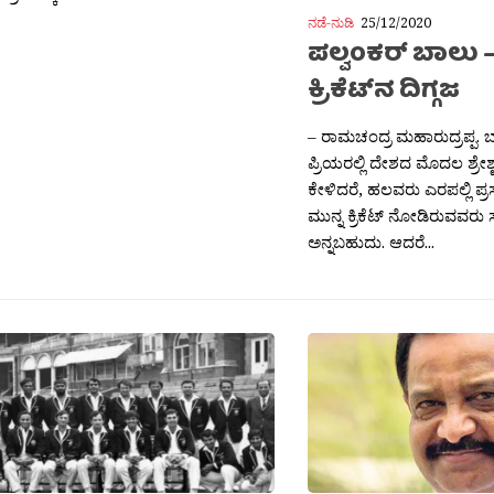
ನಡೆ-ನುಡಿ
25/12/2020
ಪಲ್ವಂಕರ್ ಬಾಲು 
ಕ್ರಿಕೆಟ್‌ನ ದಿಗ್ಗಜ
– ರಾಮಚಂದ್ರ ಮಹಾರುದ್ರಪ್ಪ. ಬ
ಪ್ರಿಯರಲ್ಲಿ ದೇಶದ ಮೊದಲ ಶ್ರೇಶ್
ಕೇಳಿದರೆ, ಹಲವರು ಎರಪಲ್ಲಿ ಪ್ರ
ಮುನ್ನ ಕ್ರಿಕೆಟ್ ನೋಡಿರುವವರು ಸ
ಅನ್ನಬಹುದು. ಆದರೆ...