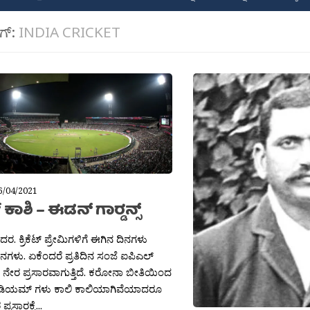
ಾಗ್:
INDIA CRICKET
6/04/2021
ಟ್ ಕಾಶಿ – ಈಡನ್ ಗಾರ‍್ಡನ್ಸ್
ಿದರ. ಕ್ರಿಕೆಟ್ ಪ್ರೇಮಿಗಳಿಗೆ ಈಗಿನ ದಿನಗಳು
ಿನಗಳು. ಏಕೆಂದರೆ ಪ್ರತಿದಿನ ಸಂಜೆ ಐಪಿಎಲ್
 ನೇರ ಪ್ರಸಾರವಾಗುತ್ತಿದೆ. ಕರೋನಾ ಬೀತಿಯಿಂದ
 ಸ್ಟೇಡಿಯಮ್ ಗಳು ಕಾಲಿ ಕಾಲಿಯಾಗಿವೆಯಾದರೂ
ರಸಾರಕ್ಕೆ...