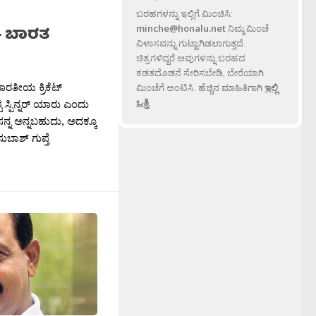
ಬರಹಗಳನ್ನು ಇಲ್ಲಿಗೆ ಮಿಂಚಿಸಿ:
minche@honalu.net
ನಿಮ್ಮ ಮಿಂಚೆ
– ಬಾರತ
ವಿಳಾಸವನ್ನು ಗುಟ್ಟಾಗಿಡಲಾಗುತ್ತದೆ.
ಚಿತ್ರಗಳಿದ್ದರೆ ಅವುಗಳನ್ನು ಬರಹದ
ಕಡತದೊಡನೆ ಸೇರಿಸಬೇಡಿ, ಬೇರೆಯಾಗಿ
ಾರತೀಯ ಕ್ರಿಕೆಟ್
ಮಿಂಚೆಗೆ ಅಂಟಿಸಿ. ಹೆಚ್ಚಿನ ಮಾಹಿತಿಗಾಗಿ
ಇಲ್ಲಿ
ಒತ್ತಿ
.
ಟ ಸ್ಪಿನ್ನರ್ ಯಾರು ಎಂದು
ಸನ್ನ ಅನ್ನಬಹುದು, ಅದಕ್ಕೂ
ುಬಾಶ್ ಗುಪ್ತೆ