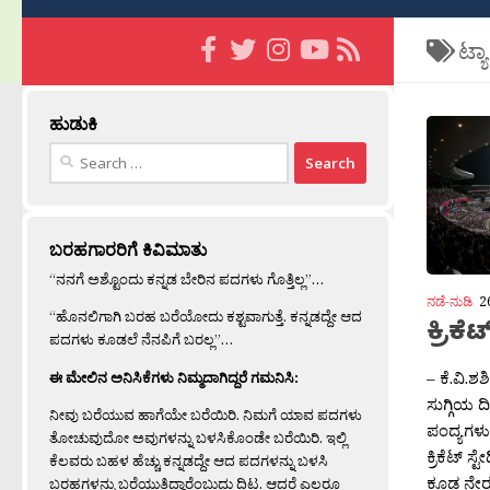
ಟ್ಯ
ಹುಡುಕಿ
Search
for:
ಬರಹಗಾರರಿಗೆ ಕಿವಿಮಾತು
“ನನಗೆ ಅಶ್ಟೊಂದು ಕನ್ನಡ ಬೇರಿನ ಪದಗಳು ಗೊತ್ತಿಲ್ಲ”…
ನಡೆ-ನುಡಿ
2
“ಹೊನಲಿಗಾಗಿ ಬರಹ ಬರೆಯೋದು ಕಶ್ಟವಾಗುತ್ತೆ. ಕನ್ನಡದ್ದೇ ಆದ
ಕ್ರಿಕೆ
ಪದಗಳು ಕೂಡಲೆ ನೆನಪಿಗೆ ಬರಲ್ಲ”…
– ಕೆ.ವಿ.ಶಶ
ಈ ಮೇಲಿನ ಅನಿಸಿಕೆಗಳು ನಿಮ್ಮದಾಗಿದ್ದರೆ ಗಮನಿಸಿ:
ಸುಗ್ಗಿಯ ದ
ನೀವು ಬರೆಯುವ ಹಾಗೆಯೇ ಬರೆಯಿರಿ. ನಿಮಗೆ ಯಾವ ಪದಗಳು
ಪಂದ್ಯಗಳು
ತೋಚುವುದೋ ಅವುಗಳನ್ನು ಬಳಸಿಕೊಂಡೇ ಬರೆಯಿರಿ. ಇಲ್ಲಿ
ಕ್ರಿಕೆಟ್
ಕೆಲವರು ಬಹಳ ಹೆಚ್ಚು ಕನ್ನಡದ್ದೇ ಆದ ಪದಗಳನ್ನು ಬಳಸಿ
ಕೂಡ ನೇರ ಪ್
ಬರಹಗಳನ್ನು ಬರೆಯುತ್ತಿದ್ದಾರೆಂಬುದು ದಿಟ. ಆದರೆ ಎಲ್ಲರೂ