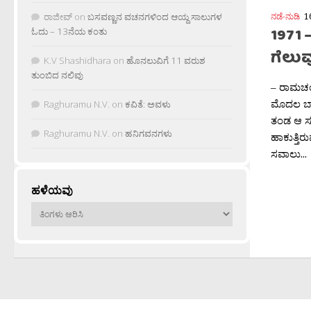
ನಡೆ-ನುಡಿ
1
ರಾಜೀವ್
on
ಬಸವಣ್ಣನ ವಚನಗಳಿಂದ ಆಯ್ದ ಸಾಲುಗಳ
1971 
ಓದು – 13ನೆಯ ಕಂತು
ಗೆಲು
K.V Shashidhara
on
ಹೊನಲುವಿಗೆ 11 ವರುಶ
ತುಂಬಿದ ನಲಿವು
– ರಾಮಚಂದ್
ಮೊದಲ ಬಾರ
Raghuramu N.V.
on
ಕವಿತೆ: ಅವಳು
ತಂಡ ಆ ಸವ
Raghuramu N.V.
on
ಹನಿಗವನಗಳು
ಹಾಕುತ್ತಿ
ಸವಾಲು...
ಹಳೆಯವು
ಹಳೆಯವು