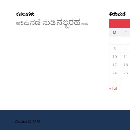
ಕವಲುಗಳು
ತೇದಿಮಣೆ
ನಲ್ಬರಹ
ನಡೆ-ನುಡಿ
ಅರಿಮೆ
ನಾಡು
M
T
3
4
10
11
17
18
24
25
31
« Jul
ಹೊನಲು © 2026.