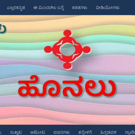
ಎಲ್ಲರಕನ್ನಡ
ಈ ಮಿಂಬಾಗಿಲ ಬಗ್ಗೆ
ಕಡತಗಳು
ವೀಡಿಯೋಗಳು
ು
ಸುತ್ತಾಟ
ಆಟೋಟ
ವಚನಗಳು
ತನ್ನೇಳಿಗೆ
ಹಿನ್ನಡವಳಿ
ಗ್ಯಾಜೆ