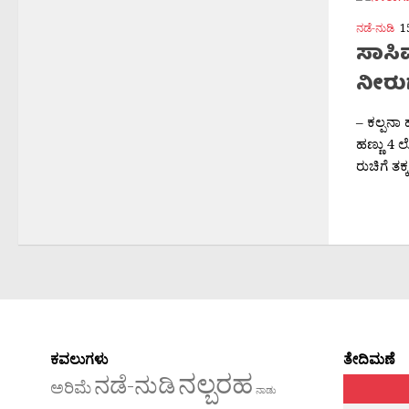
ನಡೆ-ನುಡಿ
1
ಸಾಸಿವ
ನೀರು
– ಕಲ್ಪನಾ
ಹಣ್ಣು 4 
ರುಚಿಗೆ ತಕ್
ಕವಲುಗಳು
ತೇದಿಮಣೆ
ನಲ್ಬರಹ
ನಡೆ-ನುಡಿ
ಅರಿಮೆ
ನಾಡು