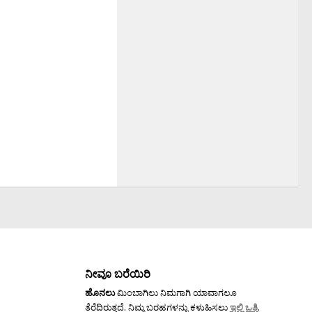
ನೀವೂ ಬರೆಯಿರಿ
ಹೊನಲು
ಮಿಂಬಾಗಿಲು ನಿಮಗಾಗಿ ಯಾವಾಗಲೂ
ತೆರೆದಿರುತ್ತದೆ. ನಿಮ್ಮ ಬರಹಗಳನ್ನು ಕಳುಹಿಸಲು
ಇಲ್ಲಿ ಒತ್ತಿ
.