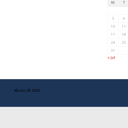
M
T
3
4
10
11
17
18
24
25
31
« Jul
ಹೊನಲು © 2026.