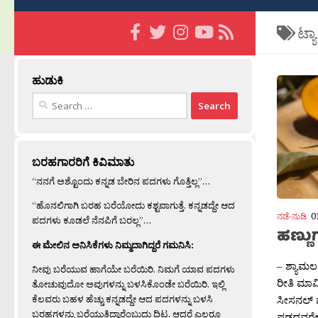
ಟ್ಯ
ಹುಡುಕಿ
Search
for:
ಬರಹಗಾರರಿಗೆ ಕಿವಿಮಾತು
“ನನಗೆ ಅಶ್ಟೊಂದು ಕನ್ನಡ ಬೇರಿನ ಪದಗಳು ಗೊತ್ತಿಲ್ಲ”…
“ಹೊನಲಿಗಾಗಿ ಬರಹ ಬರೆಯೋದು ಕಶ್ಟವಾಗುತ್ತೆ. ಕನ್ನಡದ್ದೇ ಆದ
ನಡೆ-ನುಡಿ
0
ಪದಗಳು ಕೂಡಲೆ ನೆನಪಿಗೆ ಬರಲ್ಲ”…
ಹಣ್ಣ
ಈ ಮೇಲಿನ ಅನಿಸಿಕೆಗಳು ನಿಮ್ಮದಾಗಿದ್ದರೆ ಗಮನಿಸಿ:
– ಶ್ಯಾಮಲ
ನೀವು ಬರೆಯುವ ಹಾಗೆಯೇ ಬರೆಯಿರಿ. ನಿಮಗೆ ಯಾವ ಪದಗಳು
ರೀತಿ ಮಾವ
ತೋಚುವುದೋ ಅವುಗಳನ್ನು ಬಳಸಿಕೊಂಡೇ ಬರೆಯಿರಿ. ಇಲ್ಲಿ
ಕೆಲವರು ಬಹಳ ಹೆಚ್ಚು ಕನ್ನಡದ್ದೇ ಆದ ಪದಗಳನ್ನು ಬಳಸಿ
ಸೀಸನಲ್ ಪ
ಬರಹಗಳನ್ನು ಬರೆಯುತ್ತಿದ್ದಾರೆಂಬುದು ದಿಟ. ಆದರೆ ಎಲ್ಲರೂ
ಪಡದವರೇ ಇ