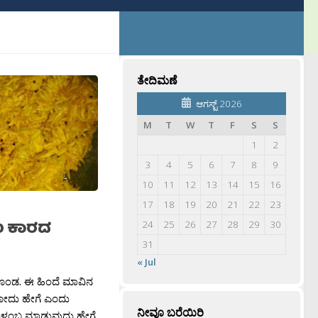
ತೇದಿಮಣೆ
ಆಗಸ್ಟ್ 2026
M
T
W
T
F
S
S
1
2
3
4
5
6
7
8
9
10
11
12
13
14
15
16
17
18
19
20
21
22
23
 ಕಾರದ
24
25
26
27
28
29
30
31
« Jul
ಡ. ಈ ಹಿಂದೆ ಮಾವಿನ
ೋದು ಹೇಗೆ ಎಂದು
ನೀವೂ ಬರೆಯಿರಿ
 ಗುಳಂಬ ಮಾಡುವುದು ಹೇಗೆ