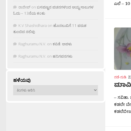
ಎಲೆ – 10
ರಾಜೀವ್
on
ಬಸವಣ್ಣನ ವಚನಗಳಿಂದ ಆಯ್ದ ಸಾಲುಗಳ
ಓದು – 13ನೆಯ ಕಂತು
K.V Shashidhara
on
ಹೊನಲುವಿಗೆ 11 ವರುಶ
ತುಂಬಿದ ನಲಿವು
Raghuramu N.V.
on
ಕವಿತೆ: ಅವಳು
Raghuramu N.V.
on
ಹನಿಗವನಗಳು
ನಡೆ-ನುಡಿ
2
ಹಳೆಯವು
ಮಾವಿನ
ಹಳೆಯವು
– ಸವಿತಾ.
ಕಡಲೇ ಬೇ
ಕಡಲೆಬೀಜ 