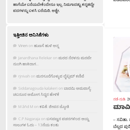
ಹಾಗೆಯೇ ಬರೆಯಬೇಕೆಂದೇನೂ ಇಲ್ಲ. ನಿಮಗಾದಶ್ಟು ಕನ್ನಡದ್ದೇ
ಪದಗಳನ್ನು ಬಳಸಿ ಬರೆಯಿರಿ, ಅಶ್ಟೇ.
ಇತ್ತೀಚಿನ ಅನಿಸಿಕೆಗಳು
Viren
on
ಹುಣಸೆ ಹುಳಿ ಅನ್ನ
Janardhana Relekar
on
ಮರದ ನೆರಳನು ಮರವೇ
ನುಂಗಿ ಹಾಕಿದಾಗ…
rjnivah
on
ಮನಸೂರೆಗೊಳ್ಳುವ ಲೈಟ್ಲಮ್ ಕಣಿವೆ
Siddanagouda kalakeri
on
ಬಾದಮಿ ಅಮವಾಸ್ಯೆ:
ಚಬನೂರ ಅಮೋಗ ಸಿದ್ದನ ಹೇಳಿಕೆ
ನಡೆ-ನುಡಿ
2
ಮಾವಿ
M âñd M
on
ಕವಿತೆ: ಜೀವನ ಜ್ಯೋತಿ
C.P.Nagaraja
on
ಬಸವಣ್ಣನ ವಚನಗಳಿಂದ ಆಯ್ದ
– ಸವಿತಾ.
ಸಾಲುಗಳ ಓದು – 13ನೆಯ ಕಂತು
ಬೆಲ್ಲದ ಪ