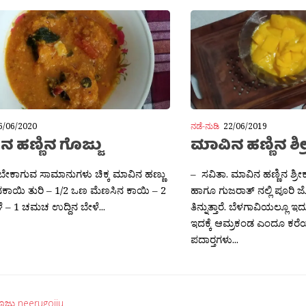
6/06/2020
ನಡೆ-ನುಡಿ
22/06/2019
 ಹಣ್ಣಿನ ಗೊಜ್ಜು
ಮಾವಿನ ಹಣ್ಣಿನ ಶ್
 ಬೇಕಾಗುವ ಸಾಮಾನುಗಳು ಚಿಕ್ಕ ಮಾವಿನ ಹಣ್ಣು
– ಸವಿತಾ. ಮಾವಿನ ಹಣ್ಣಿನ ಶ್ರೀ
ಿನಕಾಯಿ ತುರಿ – 1/2 ಒಣ ಮೆಣಸಿನ ಕಾಯಿ – 2
ಹಾಗೂ ಗುಜರಾತ್ ನಲ್ಲಿ ಪೂರಿ 
ೆ – 1 ಚಮಚ ಉದ್ದಿನ ಬೇಳೆ...
ತಿನ್ನುತ್ತಾರೆ. ಬೆಳಗಾವಿಯಲ್ಲೂ 
ಇದಕ್ಕೆ ಆಮ್ರಕಂಡ ಎಂದೂ ಕರೆಯ
ಪದಾರ‍್ತಗಳು...