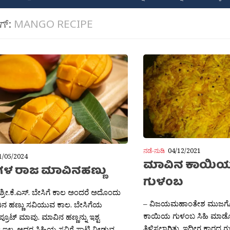
ಾಗ್:
MANGO RECIPE
ನಡೆ-ನುಡಿ
04/12/2021
1/05/2024
ಮಾವಿನ ಕಾಯಿಯ
ುಗಳ ರಾಜ ಮಾವಿನಹಣ್ಣು
ಗುಳಂಬ
ಶ್ರೀ.ಕೆ.ಎಸ್. ಬೇಸಿಗೆ ಕಾಲ ಅಂದರೆ ಅದೊಂದು
– ವಿಜಯಮಹಾಂತೇಶ ಮುಜಗೊಂ
ಿನ ಹಣ್ಣು ಸವಿಯುವ ಕಾಲ. ಬೇಸಿಗೆಯ
ಕಾಯಿಯ ಗುಳಂಬ ಸಿಹಿ ಮಾಡ
್ರೂಟ್ ಮಾವು. ಮಾವಿನ ಹಣ್ಣನ್ನು ಇಶ್ಟ
ತಿಳಿಸಲಾಗಿತ್ತು. ಇದೀಗ ಕಾರದ
ಲ್ಲ. ಅದರ ಸಿಹಿಯ ಸವಿಗೆ ಸಾಟಿ ನೀಡುವ...