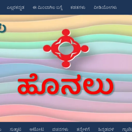
ಎಲ್ಲರಕನ್ನಡ
ಈ ಮಿಂಬಾಗಿಲ ಬಗ್ಗೆ
ಕಡತಗಳು
ವೀಡಿಯೋಗಳು
ು
ಸುತ್ತಾಟ
ಆಟೋಟ
ವಚನಗಳು
ತನ್ನೇಳಿಗೆ
ಹಿನ್ನಡವಳಿ
ಗ್ಯಾಜೆ