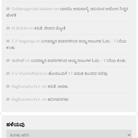
Siddanagouda kalakeri
on
ಬಾದಮಿ ಅಮವಾಸ್ಯೆ: ಚಬನೂರ ಅಮೋಗ ಸಿದ್ದನ
ಹೇಳಿಕೆ
M âñd M
on
ಕವಿತೆ: ಜೀವನ ಜ್ಯೋತಿ
C.P.Nagaraja
on
ಬಸವಣ್ಣನ ವಚನಗಳಿಂದ ಆಯ್ದ ಸಾಲುಗಳ ಓದು – 13ನೆಯ
ಕಂತು
ರಾಜೀವ್
on
ಬಸವಣ್ಣನ ವಚನಗಳಿಂದ ಆಯ್ದ ಸಾಲುಗಳ ಓದು – 13ನೆಯ ಕಂತು
K.V Shashidhara
on
ಹೊನಲುವಿಗೆ 11 ವರುಶ ತುಂಬಿದ ನಲಿವು
Raghuramu N.V.
on
ಕವಿತೆ: ಅವಳು
Raghuramu N.V.
on
ಹನಿಗವನಗಳು
ಹಳೆಯವು
ಹಳೆಯವು