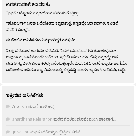
ಬರಹಗಾರರಿಗೆ ಕಿವಿಮಾತು
“ನನಗೆ ಅಶ್ಟೊಂದು ಕನ್ನಡ ಬೇರಿನ ಪದಗಳು ಗೊತ್ತಿಲ್ಲ”…
“ಹೊನಲಿಗಾಗಿ ಬರಹ ಬರೆಯೋದು ಕಶ್ಟವಾಗುತ್ತೆ. ಕನ್ನಡದ್ದೇ ಆದ ಪದಗಳು ಕೂಡಲೆ
ನೆನಪಿಗೆ ಬರಲ್ಲ”…
ಈ ಮೇಲಿನ ಅನಿಸಿಕೆಗಳು ನಿಮ್ಮದಾಗಿದ್ದರೆ ಗಮನಿಸಿ:
ನೀವು ಬರೆಯುವ ಹಾಗೆಯೇ ಬರೆಯಿರಿ. ನಿಮಗೆ ಯಾವ ಪದಗಳು ತೋಚುವುದೋ
ಅವುಗಳನ್ನು ಬಳಸಿಕೊಂಡೇ ಬರೆಯಿರಿ. ಇಲ್ಲಿ ಕೆಲವರು ಬಹಳ ಹೆಚ್ಚು ಕನ್ನಡದ್ದೇ ಆದ
ಪದಗಳನ್ನು ಬಳಸಿ ಬರಹಗಳನ್ನು ಬರೆಯುತ್ತಿದ್ದಾರೆಂಬುದು ದಿಟ. ಆದರೆ ಎಲ್ಲರೂ ಹಾಗೆಯೇ
ಬರೆಯಬೇಕೆಂದೇನೂ ಇಲ್ಲ. ನಿಮಗಾದಶ್ಟು ಕನ್ನಡದ್ದೇ ಪದಗಳನ್ನು ಬಳಸಿ ಬರೆಯಿರಿ, ಅಶ್ಟೇ.
ಇತ್ತೀಚಿನ ಅನಿಸಿಕೆಗಳು
Viren
on
ಹುಣಸೆ ಹುಳಿ ಅನ್ನ
Janardhana Relekar
on
ಮರದ ನೆರಳನು ಮರವೇ ನುಂಗಿ ಹಾಕಿದಾಗ…
rjnivah
on
ಮನಸೂರೆಗೊಳ್ಳುವ ಲೈಟ್ಲಮ್ ಕಣಿವೆ