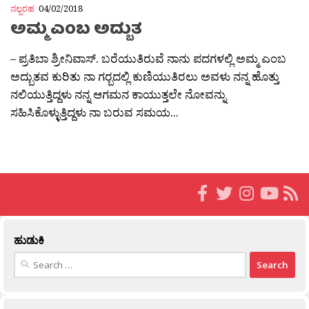
ನಲ್ಬರಹ
04/02/2018
ಅಮ್ಮ ಎಂಬ ಅದ್ಬುತ
– ಪ್ರತಿಬಾ ಶ್ರೀನಿವಾಸ್. ಬರೆಯುತಿರುವೆ ನಾನು ಪದಗಳಲ್ಲಿ ಅಮ್ಮ ಎಂಬ
ಅದ್ಬುತವ ಕುರಿತು ನಾ ಗರ‍್ಬದಲ್ಲಿ ಕುಣಿಯುತಿರಲು ಅವಳು ನನ್ನ ಹೊತ್ತು
ನಲಿಯುತ್ತಿದ್ದಳು ನನ್ನ ಆಗಮನ ಕಾಯುತ್ತಲೇ ನೋವನ್ನು
ಸಹಿಸಿಕೊಳ್ಳುತ್ತಿದ್ದಳು ನಾ ಬರುವ ಸಮಯ...
ಹುಡುಕಿ
Search
for: