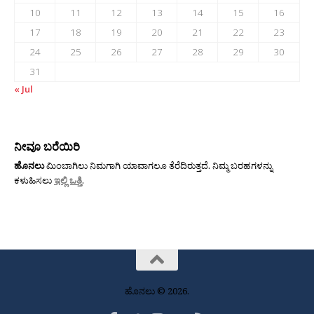
10
11
12
13
14
15
16
17
18
19
20
21
22
23
24
25
26
27
28
29
30
31
« Jul
ನೀವೂ ಬರೆಯಿರಿ
ಹೊನಲು
ಮಿಂಬಾಗಿಲು ನಿಮಗಾಗಿ ಯಾವಾಗಲೂ ತೆರೆದಿರುತ್ತದೆ. ನಿಮ್ಮ ಬರಹಗಳನ್ನು
ಕಳುಹಿಸಲು
ಇಲ್ಲಿ ಒತ್ತಿ
.
ಹೊನಲು © 2026.