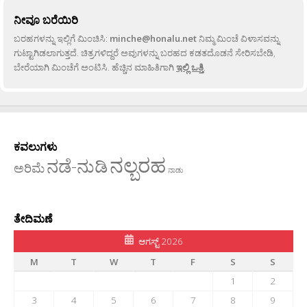
ನೀವೂ ಬರೆಯಿರಿ
ಬರಹಗಳನ್ನು ಇಲ್ಲಿಗೆ ಮಿಂಚಿಸಿ:
minche@honalu.net
ನಿಮ್ಮ ಮಿಂಚೆ ವಿಳಾಸವನ್ನು
ಗುಟ್ಟಾಗಿಡಲಾಗುತ್ತದೆ. ಚಿತ್ರಗಳಿದ್ದರೆ ಅವುಗಳನ್ನು ಬರಹದ ಕಡತದೊಡನೆ ಸೇರಿಸಬೇಡಿ,
ಬೇರೆಯಾಗಿ ಮಿಂಚೆಗೆ ಅಂಟಿಸಿ. ಹೆಚ್ಚಿನ ಮಾಹಿತಿಗಾಗಿ
ಇಲ್ಲಿ ಒತ್ತಿ
.
ಕವಲುಗಳು
ನಲ್ಬರಹ
ನಡೆ-ನುಡಿ
ಅರಿಮೆ
ನಾಡು
ತೇದಿಮಣೆ
ಆಗಸ್ಟ್ 2026
M
T
W
T
F
S
S
1
2
3
4
5
6
7
8
9