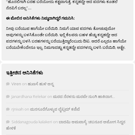
“ಹೊನಲಿಗಾಗಿ ಬರಹ ಬರೆಯೋದು ಕಶ್ಟವಾಗುತ್ತೆ. ಕನ್ನಡದ್ದೇ ಆದ ಪದಗಳು ಕೂಡಲೆ
ನೆನಪಿಗೆ ಬರಲ್ಲ”…
ಈ ಮೇಲಿನ ಅನಿಸಿಕೆಗಳು ನಿಮ್ಮದಾಗಿದ್ದರೆ ಗಮನಿಸಿ:
ನೀವು ಬರೆಯುವ ಹಾಗೆಯೇ ಬರೆಯಿರಿ. ನಿಮಗೆ ಯಾವ ಪದಗಳು ತೋಚುವುದೋ
ಅವುಗಳನ್ನು ಬಳಸಿಕೊಂಡೇ ಬರೆಯಿರಿ. ಇಲ್ಲಿ ಕೆಲವರು ಬಹಳ ಹೆಚ್ಚು ಕನ್ನಡದ್ದೇ ಆದ
ಪದಗಳನ್ನು ಬಳಸಿ ಬರಹಗಳನ್ನು ಬರೆಯುತ್ತಿದ್ದಾರೆಂಬುದು ದಿಟ. ಆದರೆ ಎಲ್ಲರೂ ಹಾಗೆಯೇ
ಬರೆಯಬೇಕೆಂದೇನೂ ಇಲ್ಲ. ನಿಮಗಾದಶ್ಟು ಕನ್ನಡದ್ದೇ ಪದಗಳನ್ನು ಬಳಸಿ ಬರೆಯಿರಿ, ಅಶ್ಟೇ.
ಇತ್ತೀಚಿನ ಅನಿಸಿಕೆಗಳು
Viren
on
ಹುಣಸೆ ಹುಳಿ ಅನ್ನ
Janardhana Relekar
on
ಮರದ ನೆರಳನು ಮರವೇ ನುಂಗಿ ಹಾಕಿದಾಗ…
rjnivah
on
ಮನಸೂರೆಗೊಳ್ಳುವ ಲೈಟ್ಲಮ್ ಕಣಿವೆ
Siddanagouda kalakeri
on
ಬಾದಮಿ ಅಮವಾಸ್ಯೆ: ಚಬನೂರ ಅಮೋಗ ಸಿದ್ದನ
ಹೇಳಿಕೆ