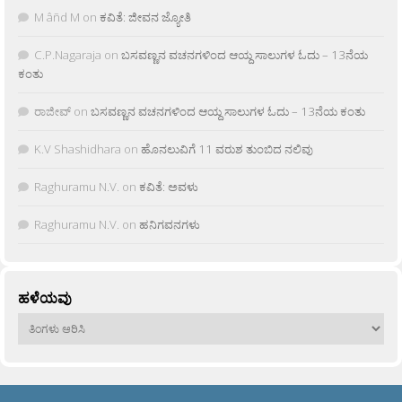
M âñd M
on
ಕವಿತೆ: ಜೀವನ ಜ್ಯೋತಿ
C.P.Nagaraja
on
ಬಸವಣ್ಣನ ವಚನಗಳಿಂದ ಆಯ್ದ ಸಾಲುಗಳ ಓದು – 13ನೆಯ
ಕಂತು
ರಾಜೀವ್
on
ಬಸವಣ್ಣನ ವಚನಗಳಿಂದ ಆಯ್ದ ಸಾಲುಗಳ ಓದು – 13ನೆಯ ಕಂತು
K.V Shashidhara
on
ಹೊನಲುವಿಗೆ 11 ವರುಶ ತುಂಬಿದ ನಲಿವು
Raghuramu N.V.
on
ಕವಿತೆ: ಅವಳು
Raghuramu N.V.
on
ಹನಿಗವನಗಳು
ಹಳೆಯವು
ಹಳೆಯವು