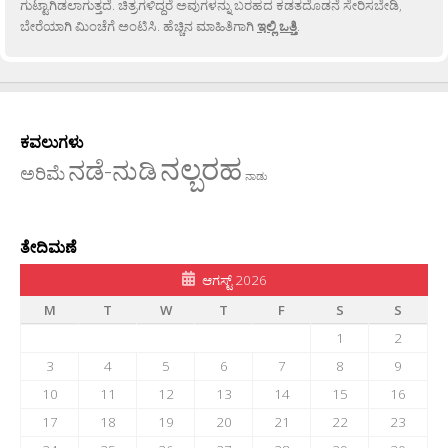
ಗುಟ್ಟಾಗಿಡಲಾಗುತ್ತದೆ. ಚಿತ್ರಗಳಿದ್ದರೆ ಅವುಗಳನ್ನು ಬರಹದ ಕಡತದೊಡನೆ ಸೇರಿಸಬೇಡಿ,
ಬೇರೆಯಾಗಿ ಮಿಂಚೆಗೆ ಅಂಟಿಸಿ. ಹೆಚ್ಚಿನ ಮಾಹಿತಿಗಾಗಿ
ಇಲ್ಲಿ ಒತ್ತಿ
.
ಕವಲುಗಳು
ನಲ್ಬರಹ
ನಡೆ-ನುಡಿ
ಅರಿಮೆ
ನಾಡು
ತೇದಿಮಣೆ
ಆಗಸ್ಟ್ 2026
M
T
W
T
F
S
S
1
2
3
4
5
6
7
8
9
10
11
12
13
14
15
16
17
18
19
20
21
22
23