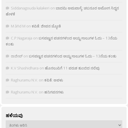
Siddanagouda kalakeri
on
ಬಾದಮಿ ಅಮವಾಸ್ಯೆ: ಚಬನೂರ ಅಮೋಗ ಸಿದ್ದನ
ಹೇಳಿಕೆ
M âñd M
on
ಕವಿತೆ: ಜೀವನ ಜ್ಯೋತಿ
C.P.Nagaraja
on
ಬಸವಣ್ಣನ ವಚನಗಳಿಂದ ಆಯ್ದ ಸಾಲುಗಳ ಓದು – 13ನೆಯ
ಕಂತು
ರಾಜೀವ್
on
ಬಸವಣ್ಣನ ವಚನಗಳಿಂದ ಆಯ್ದ ಸಾಲುಗಳ ಓದು – 13ನೆಯ ಕಂತು
K.V Shashidhara
on
ಹೊನಲುವಿಗೆ 11 ವರುಶ ತುಂಬಿದ ನಲಿವು
Raghuramu N.V.
on
ಕವಿತೆ: ಅವಳು
Raghuramu N.V.
on
ಹನಿಗವನಗಳು
ಹಳೆಯವು
ಹಳೆಯವು