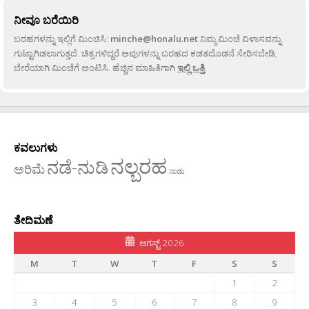
ನೀವೂ ಬರೆಯಿರಿ
ಬರಹಗಳನ್ನು ಇಲ್ಲಿಗೆ ಮಿಂಚಿಸಿ:
minche@honalu.net
ನಿಮ್ಮ ಮಿಂಚೆ ವಿಳಾಸವನ್ನು
ಗುಟ್ಟಾಗಿಡಲಾಗುತ್ತದೆ. ಚಿತ್ರಗಳಿದ್ದರೆ ಅವುಗಳನ್ನು ಬರಹದ ಕಡತದೊಡನೆ ಸೇರಿಸಬೇಡಿ,
ಬೇರೆಯಾಗಿ ಮಿಂಚೆಗೆ ಅಂಟಿಸಿ. ಹೆಚ್ಚಿನ ಮಾಹಿತಿಗಾಗಿ
ಇಲ್ಲಿ ಒತ್ತಿ
.
ಕವಲುಗಳು
ನಲ್ಬರಹ
ನಡೆ-ನುಡಿ
ಅರಿಮೆ
ನಾಡು
ತೇದಿಮಣೆ
ಆಗಸ್ಟ್ 2026
M
T
W
T
F
S
S
1
2
3
4
5
6
7
8
9