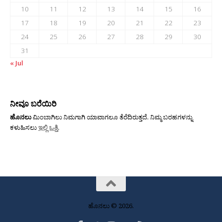
10
11
12
13
14
15
16
17
18
19
20
21
22
23
24
25
26
27
28
29
30
31
« Jul
ನೀವೂ ಬರೆಯಿರಿ
ಹೊನಲು
ಮಿಂಬಾಗಿಲು ನಿಮಗಾಗಿ ಯಾವಾಗಲೂ ತೆರೆದಿರುತ್ತದೆ. ನಿಮ್ಮ ಬರಹಗಳನ್ನು
ಕಳುಹಿಸಲು
ಇಲ್ಲಿ ಒತ್ತಿ
.
ಹೊನಲು © 2026.