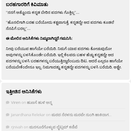
ಬರಹಗಾರರಿಗೆ ಕಿವಿಮಾತು
“ನನಗೆ ಅಶ್ಟೊಂದು ಕನ್ನಡ ಬೇರಿನ ಪದಗಳು ಗೊತ್ತಿಲ್ಲ”…
“ಹೊನಲಿಗಾಗಿ ಬರಹ ಬರೆಯೋದು ಕಶ್ಟವಾಗುತ್ತೆ. ಕನ್ನಡದ್ದೇ ಆದ ಪದಗಳು ಕೂಡಲೆ
ನೆನಪಿಗೆ ಬರಲ್ಲ”…
ಈ ಮೇಲಿನ ಅನಿಸಿಕೆಗಳು ನಿಮ್ಮದಾಗಿದ್ದರೆ ಗಮನಿಸಿ:
ನೀವು ಬರೆಯುವ ಹಾಗೆಯೇ ಬರೆಯಿರಿ. ನಿಮಗೆ ಯಾವ ಪದಗಳು ತೋಚುವುದೋ
ಅವುಗಳನ್ನು ಬಳಸಿಕೊಂಡೇ ಬರೆಯಿರಿ. ಇಲ್ಲಿ ಕೆಲವರು ಬಹಳ ಹೆಚ್ಚು ಕನ್ನಡದ್ದೇ ಆದ
ಪದಗಳನ್ನು ಬಳಸಿ ಬರಹಗಳನ್ನು ಬರೆಯುತ್ತಿದ್ದಾರೆಂಬುದು ದಿಟ. ಆದರೆ ಎಲ್ಲರೂ ಹಾಗೆಯೇ
ಬರೆಯಬೇಕೆಂದೇನೂ ಇಲ್ಲ. ನಿಮಗಾದಶ್ಟು ಕನ್ನಡದ್ದೇ ಪದಗಳನ್ನು ಬಳಸಿ ಬರೆಯಿರಿ, ಅಶ್ಟೇ.
ಇತ್ತೀಚಿನ ಅನಿಸಿಕೆಗಳು
Viren
on
ಹುಣಸೆ ಹುಳಿ ಅನ್ನ
Janardhana Relekar
on
ಮರದ ನೆರಳನು ಮರವೇ ನುಂಗಿ ಹಾಕಿದಾಗ…
rjnivah
on
ಮನಸೂರೆಗೊಳ್ಳುವ ಲೈಟ್ಲಮ್ ಕಣಿವೆ