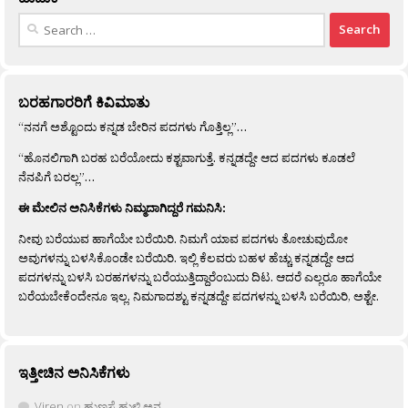
Search
for:
ಬರಹಗಾರರಿಗೆ ಕಿವಿಮಾತು
“ನನಗೆ ಅಶ್ಟೊಂದು ಕನ್ನಡ ಬೇರಿನ ಪದಗಳು ಗೊತ್ತಿಲ್ಲ”…
“ಹೊನಲಿಗಾಗಿ ಬರಹ ಬರೆಯೋದು ಕಶ್ಟವಾಗುತ್ತೆ. ಕನ್ನಡದ್ದೇ ಆದ ಪದಗಳು ಕೂಡಲೆ
ನೆನಪಿಗೆ ಬರಲ್ಲ”…
ಈ ಮೇಲಿನ ಅನಿಸಿಕೆಗಳು ನಿಮ್ಮದಾಗಿದ್ದರೆ ಗಮನಿಸಿ:
ನೀವು ಬರೆಯುವ ಹಾಗೆಯೇ ಬರೆಯಿರಿ. ನಿಮಗೆ ಯಾವ ಪದಗಳು ತೋಚುವುದೋ
ಅವುಗಳನ್ನು ಬಳಸಿಕೊಂಡೇ ಬರೆಯಿರಿ. ಇಲ್ಲಿ ಕೆಲವರು ಬಹಳ ಹೆಚ್ಚು ಕನ್ನಡದ್ದೇ ಆದ
ಪದಗಳನ್ನು ಬಳಸಿ ಬರಹಗಳನ್ನು ಬರೆಯುತ್ತಿದ್ದಾರೆಂಬುದು ದಿಟ. ಆದರೆ ಎಲ್ಲರೂ ಹಾಗೆಯೇ
ಬರೆಯಬೇಕೆಂದೇನೂ ಇಲ್ಲ. ನಿಮಗಾದಶ್ಟು ಕನ್ನಡದ್ದೇ ಪದಗಳನ್ನು ಬಳಸಿ ಬರೆಯಿರಿ, ಅಶ್ಟೇ.
ಇತ್ತೀಚಿನ ಅನಿಸಿಕೆಗಳು
Viren
on
ಹುಣಸೆ ಹುಳಿ ಅನ್ನ