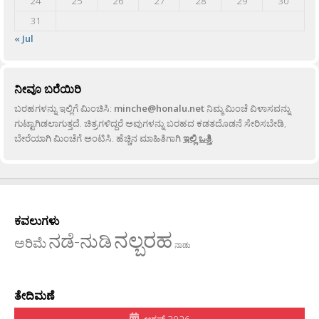
24
25
26
27
28
29
30
31
« Jul
ನೀವೂ ಬರೆಯಿರಿ
ಬರಹಗಳನ್ನು ಇಲ್ಲಿಗೆ ಮಿಂಚಿಸಿ:
minche@honalu.net
ನಿಮ್ಮ ಮಿಂಚೆ ವಿಳಾಸವನ್ನು
ಗುಟ್ಟಾಗಿಡಲಾಗುತ್ತದೆ. ಚಿತ್ರಗಳಿದ್ದರೆ ಅವುಗಳನ್ನು ಬರಹದ ಕಡತದೊಡನೆ ಸೇರಿಸಬೇಡಿ,
ಬೇರೆಯಾಗಿ ಮಿಂಚೆಗೆ ಅಂಟಿಸಿ. ಹೆಚ್ಚಿನ ಮಾಹಿತಿಗಾಗಿ
ಇಲ್ಲಿ ಒತ್ತಿ
.
ಕವಲುಗಳು
ನಲ್ಬರಹ
ನಡೆ-ನುಡಿ
ಅರಿಮೆ
ನಾಡು
ತೇದಿಮಣೆ