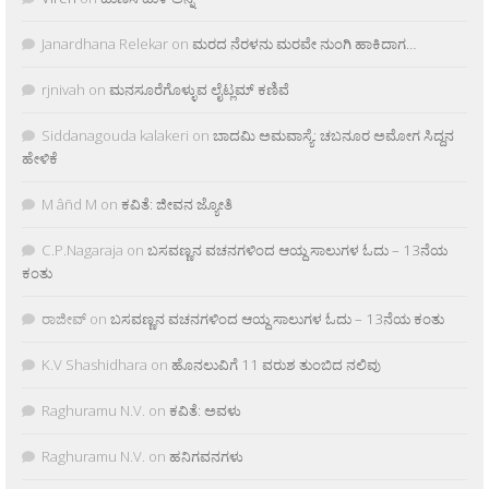
Janardhana Relekar
on
ಮರದ ನೆರಳನು ಮರವೇ ನುಂಗಿ ಹಾಕಿದಾಗ…
rjnivah
on
ಮನಸೂರೆಗೊಳ್ಳುವ ಲೈಟ್ಲಮ್ ಕಣಿವೆ
Siddanagouda kalakeri
on
ಬಾದಮಿ ಅಮವಾಸ್ಯೆ: ಚಬನೂರ ಅಮೋಗ ಸಿದ್ದನ
ಹೇಳಿಕೆ
M âñd M
on
ಕವಿತೆ: ಜೀವನ ಜ್ಯೋತಿ
C.P.Nagaraja
on
ಬಸವಣ್ಣನ ವಚನಗಳಿಂದ ಆಯ್ದ ಸಾಲುಗಳ ಓದು – 13ನೆಯ
ಕಂತು
ರಾಜೀವ್
on
ಬಸವಣ್ಣನ ವಚನಗಳಿಂದ ಆಯ್ದ ಸಾಲುಗಳ ಓದು – 13ನೆಯ ಕಂತು
K.V Shashidhara
on
ಹೊನಲುವಿಗೆ 11 ವರುಶ ತುಂಬಿದ ನಲಿವು
Raghuramu N.V.
on
ಕವಿತೆ: ಅವಳು
Raghuramu N.V.
on
ಹನಿಗವನಗಳು