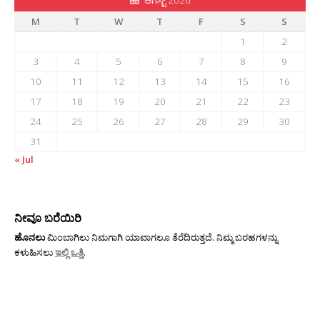
ಆಗಸ್ಟ್ 2026
M
T
W
T
F
S
S
1
2
3
4
5
6
7
8
9
10
11
12
13
14
15
16
17
18
19
20
21
22
23
24
25
26
27
28
29
30
31
« Jul
ನೀವೂ ಬರೆಯಿರಿ
ಹೊನಲು
ಮಿಂಬಾಗಿಲು ನಿಮಗಾಗಿ ಯಾವಾಗಲೂ ತೆರೆದಿರುತ್ತದೆ. ನಿಮ್ಮ ಬರಹಗಳನ್ನು
ಕಳುಹಿಸಲು
ಇಲ್ಲಿ ಒತ್ತಿ
.