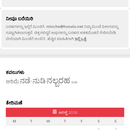
ನೀವೂ ಬರೆಯಿರಿ
ಬರಹಗಳನ್ನು ಇಲ್ಲಿಗೆ ಮಿಂಚಿಸಿ:
minche@honalu.net
ನಿಮ್ಮ ಮಿಂಚೆ ವಿಳಾಸವನ್ನು
ಗುಟ್ಟಾಗಿಡಲಾಗುತ್ತದೆ. ಚಿತ್ರಗಳಿದ್ದರೆ ಅವುಗಳನ್ನು ಬರಹದ ಕಡತದೊಡನೆ ಸೇರಿಸಬೇಡಿ,
ಬೇರೆಯಾಗಿ ಮಿಂಚೆಗೆ ಅಂಟಿಸಿ. ಹೆಚ್ಚಿನ ಮಾಹಿತಿಗಾಗಿ
ಇಲ್ಲಿ ಒತ್ತಿ
.
ಕವಲುಗಳು
ನಲ್ಬರಹ
ನಡೆ-ನುಡಿ
ಅರಿಮೆ
ನಾಡು
ತೇದಿಮಣೆ
ಆಗಸ್ಟ್ 2026
M
T
W
T
F
S
S
1
2