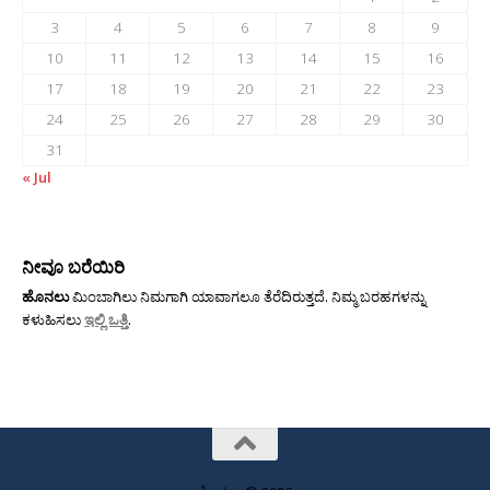
3
4
5
6
7
8
9
10
11
12
13
14
15
16
17
18
19
20
21
22
23
24
25
26
27
28
29
30
31
« Jul
ನೀವೂ ಬರೆಯಿರಿ
ಹೊನಲು
ಮಿಂಬಾಗಿಲು ನಿಮಗಾಗಿ ಯಾವಾಗಲೂ ತೆರೆದಿರುತ್ತದೆ. ನಿಮ್ಮ ಬರಹಗಳನ್ನು
ಕಳುಹಿಸಲು
ಇಲ್ಲಿ ಒತ್ತಿ
.