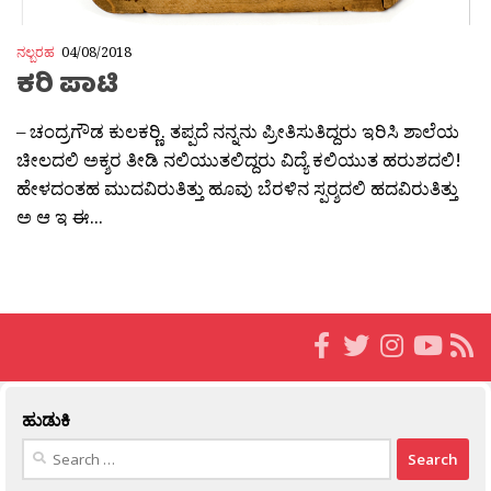
ನಲ್ಬರಹ
04/08/2018
ಕರಿ ಪಾಟಿ
– ಚಂದ್ರಗೌಡ ಕುಲಕರ‍್ಣಿ. ತಪ್ಪದೆ ನನ್ನನು ಪ್ರೀತಿಸುತಿದ್ದರು ಇರಿಸಿ ಶಾಲೆಯ
ಚೀಲದಲಿ ಅಕ್ಶರ ತೀಡಿ ನಲಿಯುತಲಿದ್ದರು ವಿದ್ಯೆ ಕಲಿಯುತ ಹರುಶದಲಿ!
ಹೇಳದಂತಹ ಮುದವಿರುತಿತ್ತು ಹೂವು ಬೆರಳಿನ ಸ್ಪರ‍್ಶದಲಿ ಹದವಿರುತಿತ್ತು
ಅ ಆ ಇ ಈ...
ಹುಡುಕಿ
Search
for: