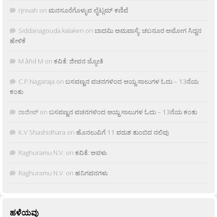
rjnivah
on
ಮನಸೂರೆಗೊಳ್ಳುವ ಲೈಟ್ಲಮ್ ಕಣಿವೆ
Siddanagouda kalakeri
on
ಬಾದಮಿ ಅಮವಾಸ್ಯೆ: ಚಬನೂರ ಅಮೋಗ ಸಿದ್ದನ
ಹೇಳಿಕೆ
M âñd M
on
ಕವಿತೆ: ಜೀವನ ಜ್ಯೋತಿ
C.P.Nagaraja
on
ಬಸವಣ್ಣನ ವಚನಗಳಿಂದ ಆಯ್ದ ಸಾಲುಗಳ ಓದು – 13ನೆಯ
ಕಂತು
ರಾಜೀವ್
on
ಬಸವಣ್ಣನ ವಚನಗಳಿಂದ ಆಯ್ದ ಸಾಲುಗಳ ಓದು – 13ನೆಯ ಕಂತು
K.V Shashidhara
on
ಹೊನಲುವಿಗೆ 11 ವರುಶ ತುಂಬಿದ ನಲಿವು
Raghuramu N.V.
on
ಕವಿತೆ: ಅವಳು
Raghuramu N.V.
on
ಹನಿಗವನಗಳು
ಹಳೆಯವು