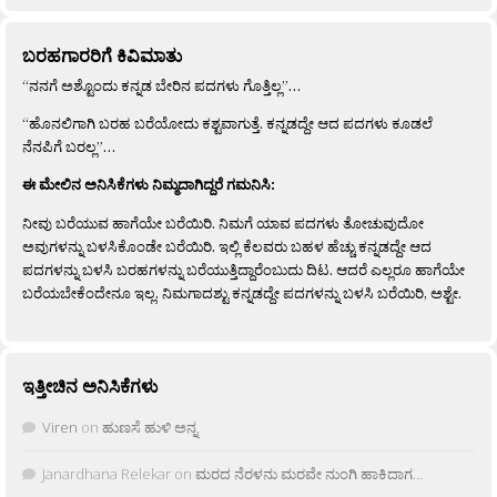
ಬರಹಗಾರರಿಗೆ ಕಿವಿಮಾತು
“ನನಗೆ ಅಶ್ಟೊಂದು ಕನ್ನಡ ಬೇರಿನ ಪದಗಳು ಗೊತ್ತಿಲ್ಲ”…
“ಹೊನಲಿಗಾಗಿ ಬರಹ ಬರೆಯೋದು ಕಶ್ಟವಾಗುತ್ತೆ. ಕನ್ನಡದ್ದೇ ಆದ ಪದಗಳು ಕೂಡಲೆ
ನೆನಪಿಗೆ ಬರಲ್ಲ”…
ಈ ಮೇಲಿನ ಅನಿಸಿಕೆಗಳು ನಿಮ್ಮದಾಗಿದ್ದರೆ ಗಮನಿಸಿ:
ನೀವು ಬರೆಯುವ ಹಾಗೆಯೇ ಬರೆಯಿರಿ. ನಿಮಗೆ ಯಾವ ಪದಗಳು ತೋಚುವುದೋ
ಅವುಗಳನ್ನು ಬಳಸಿಕೊಂಡೇ ಬರೆಯಿರಿ. ಇಲ್ಲಿ ಕೆಲವರು ಬಹಳ ಹೆಚ್ಚು ಕನ್ನಡದ್ದೇ ಆದ
ಪದಗಳನ್ನು ಬಳಸಿ ಬರಹಗಳನ್ನು ಬರೆಯುತ್ತಿದ್ದಾರೆಂಬುದು ದಿಟ. ಆದರೆ ಎಲ್ಲರೂ ಹಾಗೆಯೇ
ಬರೆಯಬೇಕೆಂದೇನೂ ಇಲ್ಲ. ನಿಮಗಾದಶ್ಟು ಕನ್ನಡದ್ದೇ ಪದಗಳನ್ನು ಬಳಸಿ ಬರೆಯಿರಿ, ಅಶ್ಟೇ.
ಇತ್ತೀಚಿನ ಅನಿಸಿಕೆಗಳು
Viren
on
ಹುಣಸೆ ಹುಳಿ ಅನ್ನ
Janardhana Relekar
on
ಮರದ ನೆರಳನು ಮರವೇ ನುಂಗಿ ಹಾಕಿದಾಗ…