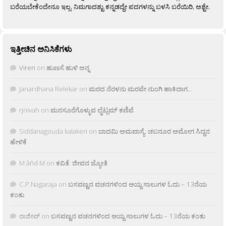
ಬರೆಯಬೇಕೆಂದೇನೂ ಇಲ್ಲ. ನಿಮಗಾದಶ್ಟು ಕನ್ನಡದ್ದೇ ಪದಗಳನ್ನು ಬಳಸಿ ಬರೆಯಿರಿ, ಅಶ್ಟೇ.
ಇತ್ತೀಚಿನ ಅನಿಸಿಕೆಗಳು
Viren
on
ಹುಣಸೆ ಹುಳಿ ಅನ್ನ
Janardhana Relekar
on
ಮರದ ನೆರಳನು ಮರವೇ ನುಂಗಿ ಹಾಕಿದಾಗ…
rjnivah
on
ಮನಸೂರೆಗೊಳ್ಳುವ ಲೈಟ್ಲಮ್ ಕಣಿವೆ
Siddanagouda kalakeri
on
ಬಾದಮಿ ಅಮವಾಸ್ಯೆ: ಚಬನೂರ ಅಮೋಗ ಸಿದ್ದನ
ಹೇಳಿಕೆ
M âñd M
on
ಕವಿತೆ: ಜೀವನ ಜ್ಯೋತಿ
C.P.Nagaraja
on
ಬಸವಣ್ಣನ ವಚನಗಳಿಂದ ಆಯ್ದ ಸಾಲುಗಳ ಓದು – 13ನೆಯ
ಕಂತು
ರಾಜೀವ್
on
ಬಸವಣ್ಣನ ವಚನಗಳಿಂದ ಆಯ್ದ ಸಾಲುಗಳ ಓದು – 13ನೆಯ ಕಂತು