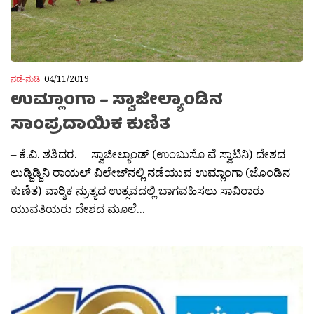
ನಡೆ-ನುಡಿ
04/11/2019
ಉಮ್ಲಾಂಗಾ – ಸ್ವಾಜೀಲ್ಯಾಂಡಿನ
ಸಾಂಪ್ರದಾಯಿಕ ಕುಣಿತ
– ಕೆ.ವಿ. ಶಶಿದರ. ಸ್ವಾಜೀಲ್ಯಾಂಡ್ (ಉಂಬುಸೊ ವೆ ಸ್ವಾಟಿನಿ) ದೇಶದ
ಲುಡ್ಜಿಡ್ಜಿನಿ ರಾಯಲ್ ವಿಲೇಜ್‌ನಲ್ಲಿ ನಡೆಯುವ ಉಮ್ಲಾಂಗಾ (ಜೊಂಡಿನ
ಕುಣಿತ) ವಾರ‍್ಶಿಕ ನ್ರುತ್ಯದ ಉತ್ಸವದಲ್ಲಿ ಬಾಗವಹಿಸಲು ಸಾವಿರಾರು
ಯುವತಿಯರು ದೇಶದ ಮೂಲೆ...