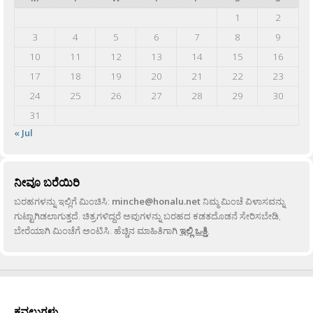
1
2
3
4
5
6
7
8
9
10
11
12
13
14
15
16
17
18
19
20
21
22
23
24
25
26
27
28
29
30
31
« Jul
ನೀವೂ ಬರೆಯಿರಿ
ಬರಹಗಳನ್ನು ಇಲ್ಲಿಗೆ ಮಿಂಚಿಸಿ:
minche@honalu.net
ನಿಮ್ಮ ಮಿಂಚೆ ವಿಳಾಸವನ್ನು
ಗುಟ್ಟಾಗಿಡಲಾಗುತ್ತದೆ. ಚಿತ್ರಗಳಿದ್ದರೆ ಅವುಗಳನ್ನು ಬರಹದ ಕಡತದೊಡನೆ ಸೇರಿಸಬೇಡಿ,
ಬೇರೆಯಾಗಿ ಮಿಂಚೆಗೆ ಅಂಟಿಸಿ. ಹೆಚ್ಚಿನ ಮಾಹಿತಿಗಾಗಿ
ಇಲ್ಲಿ ಒತ್ತಿ
.
ಕವಲುಗಳು