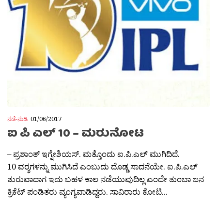
ನಡೆ-ನುಡಿ
01/06/2017
ಐ ಪಿ ಎಲ್ 10 – ಮರುನೋಟ
– ಪ್ರಶಾಂತ್ ಇಗ್ನೇಶಿಯಸ್. ಮತ್ತೊಂದು ಐ.ಪಿ.ಎಲ್ ಮುಗಿದಿದೆ.
10 ವರ‍್ಶಗಳನ್ನು ಮುಗಿಸಿದೆ ಎಂಬುದು ದೊಡ್ಡ ಸಾದನೆಯೇ. ಐ.ಪಿ.ಎಲ್
ಶುರುವಾದಾಗ ಇದು ಬಹಳ ಕಾಲ ನಡೆಯುವುದಿಲ್ಲ ಎಂದೇ ತುಂಬಾ ಜನ
ಕ್ರಿಕೆಟ್ ಪಂಡಿತರು ವ್ಯಂಗ್ಯವಾಡಿದ್ದರು. ಸಾವಿರಾರು ಕೋಟಿ...