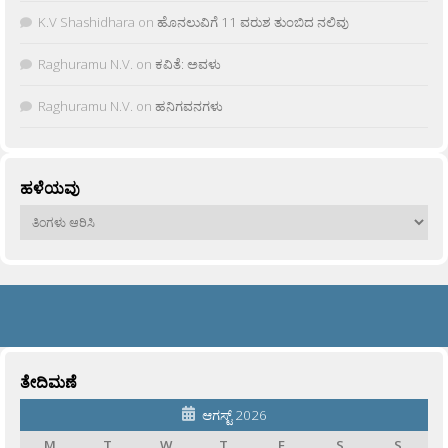
K.V Shashidhara
on
ಹೊನಲುವಿಗೆ 11 ವರುಶ ತುಂಬಿದ ನಲಿವು
Raghuramu N.V.
on
ಕವಿತೆ: ಅವಳು
Raghuramu N.V.
on
ಹನಿಗವನಗಳು
ಹಳೆಯವು
ಹಳೆಯವು
ತೇದಿಮಣೆ
ಆಗಸ್ಟ್ 2026
M
T
W
T
F
S
S