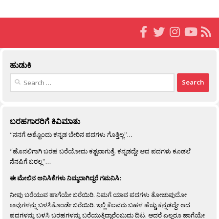
ಹುಡುಕಿ
Search
for:
ಬರಹಗಾರರಿಗೆ ಕಿವಿಮಾತು
“ನನಗೆ ಅಶ್ಟೊಂದು ಕನ್ನಡ ಬೇರಿನ ಪದಗಳು ಗೊತ್ತಿಲ್ಲ”…
“ಹೊನಲಿಗಾಗಿ ಬರಹ ಬರೆಯೋದು ಕಶ್ಟವಾಗುತ್ತೆ. ಕನ್ನಡದ್ದೇ ಆದ ಪದಗಳು ಕೂಡಲೆ
ನೆನಪಿಗೆ ಬರಲ್ಲ”…
ಈ ಮೇಲಿನ ಅನಿಸಿಕೆಗಳು ನಿಮ್ಮದಾಗಿದ್ದರೆ ಗಮನಿಸಿ:
ನೀವು ಬರೆಯುವ ಹಾಗೆಯೇ ಬರೆಯಿರಿ. ನಿಮಗೆ ಯಾವ ಪದಗಳು ತೋಚುವುದೋ
ಅವುಗಳನ್ನು ಬಳಸಿಕೊಂಡೇ ಬರೆಯಿರಿ. ಇಲ್ಲಿ ಕೆಲವರು ಬಹಳ ಹೆಚ್ಚು ಕನ್ನಡದ್ದೇ ಆದ
ಪದಗಳನ್ನು ಬಳಸಿ ಬರಹಗಳನ್ನು ಬರೆಯುತ್ತಿದ್ದಾರೆಂಬುದು ದಿಟ. ಆದರೆ ಎಲ್ಲರೂ ಹಾಗೆಯೇ