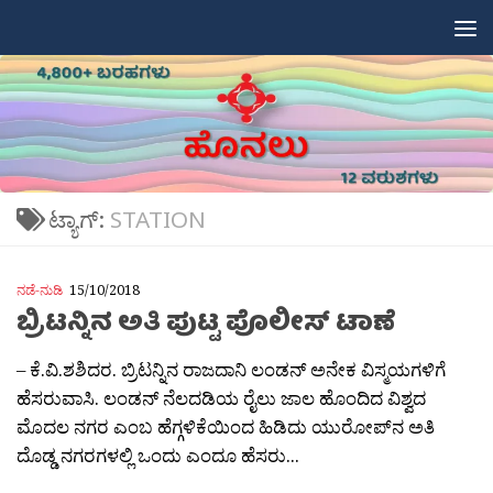
Skip to content
ಟ್ಯಾಗ್:
STATION
ನಡೆ-ನುಡಿ
15/10/2018
ಬ್ರಿಟನ್ನಿನ ಅತಿ ಪುಟ್ಟ ಪೊಲೀಸ್ ಟಾಣೆ
– ಕೆ.ವಿ.ಶಶಿದರ. ಬ್ರಿಟನ್ನಿನ ರಾಜದಾನಿ ಲಂಡನ್ ಅನೇಕ ವಿಸ್ಮಯಗಳಿಗೆ
ಹೆಸರುವಾಸಿ. ಲಂಡನ್ ನೆಲದಡಿಯ ರೈಲು ಜಾಲ ಹೊಂದಿದ ವಿಶ್ವದ
ಮೊದಲ ನಗರ ಎಂಬ ಹೆಗ್ಗಳಿಕೆಯಿಂದ ಹಿಡಿದು ಯುರೋಪ್‍ನ ಅತಿ
ದೊಡ್ಡ ನಗರಗಳಲ್ಲಿ ಒಂದು ಎಂದೂ ಹೆಸರು...