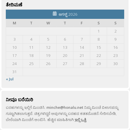
ತೇದಿಮಣೆ
ಆಗಸ್ಟ್ 2026
M
T
W
T
F
S
S
1
2
3
4
5
6
7
8
9
10
11
12
13
14
15
16
17
18
19
20
21
22
23
24
25
26
27
28
29
30
31
« Jul
ನೀವೂ ಬರೆಯಿರಿ
ಬರಹಗಳನ್ನು ಇಲ್ಲಿಗೆ ಮಿಂಚಿಸಿ:
minche@honalu.net
ನಿಮ್ಮ ಮಿಂಚೆ ವಿಳಾಸವನ್ನು
ಗುಟ್ಟಾಗಿಡಲಾಗುತ್ತದೆ. ಚಿತ್ರಗಳಿದ್ದರೆ ಅವುಗಳನ್ನು ಬರಹದ ಕಡತದೊಡನೆ ಸೇರಿಸಬೇಡಿ,
ಬೇರೆಯಾಗಿ ಮಿಂಚೆಗೆ ಅಂಟಿಸಿ. ಹೆಚ್ಚಿನ ಮಾಹಿತಿಗಾಗಿ
ಇಲ್ಲಿ ಒತ್ತಿ
.