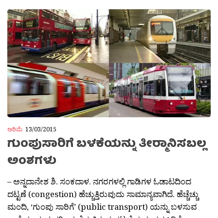
ಅರಿಮೆ
13/03/2015
ಗುಂಪುಸಾರಿಗೆ ಬಳಕೆಯನ್ನು ತೀರ‍್ಮಾನಿಸಬಲ್ಲ
ಅಂಶಗಳು
– ಅನ್ನದಾನೇಶ ಶಿ. ಸಂಕದಾಳ. ನಗರಗಳಲ್ಲಿ ಗಾಡಿಗಳ ಓಡಾಟದಿಂದ
ದಟ್ಟಣೆ (congestion) ಹೆಚ್ಚುತ್ತಿರುವುದು ಸಾಮಾನ್ಯವಾಗಿದೆ. ಹೆಚ್ಚೆಚ್ಚು
ಮಂದಿ, ‘ಗುಂಪು ಸಾರಿಗೆ’ (public transport) ಯನ್ನು ಬಳಸುವ