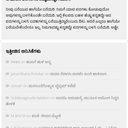
ನೀವು ಬರೆಯುವ ಹಾಗೆಯೇ ಬರೆಯಿರಿ. ನಿಮಗೆ ಯಾವ ಪದಗಳು ತೋಚುವುದೋ
ಅವುಗಳನ್ನು ಬಳಸಿಕೊಂಡೇ ಬರೆಯಿರಿ. ಇಲ್ಲಿ ಕೆಲವರು ಬಹಳ ಹೆಚ್ಚು ಕನ್ನಡದ್ದೇ ಆದ
ಪದಗಳನ್ನು ಬಳಸಿ ಬರಹಗಳನ್ನು ಬರೆಯುತ್ತಿದ್ದಾರೆಂಬುದು ದಿಟ. ಆದರೆ ಎಲ್ಲರೂ ಹಾಗೆಯೇ
ಬರೆಯಬೇಕೆಂದೇನೂ ಇಲ್ಲ. ನಿಮಗಾದಶ್ಟು ಕನ್ನಡದ್ದೇ ಪದಗಳನ್ನು ಬಳಸಿ ಬರೆಯಿರಿ, ಅಶ್ಟೇ.
ಇತ್ತೀಚಿನ ಅನಿಸಿಕೆಗಳು
Viren
on
ಹುಣಸೆ ಹುಳಿ ಅನ್ನ
Janardhana Relekar
on
ಮರದ ನೆರಳನು ಮರವೇ ನುಂಗಿ ಹಾಕಿದಾಗ…
rjnivah
on
ಮನಸೂರೆಗೊಳ್ಳುವ ಲೈಟ್ಲಮ್ ಕಣಿವೆ
Siddanagouda kalakeri
on
ಬಾದಮಿ ಅಮವಾಸ್ಯೆ: ಚಬನೂರ ಅಮೋಗ ಸಿದ್ದನ
ಹೇಳಿಕೆ
M âñd M
on
ಕವಿತೆ: ಜೀವನ ಜ್ಯೋತಿ
C.P.Nagaraja
on
ಬಸವಣ್ಣನ ವಚನಗಳಿಂದ ಆಯ್ದ ಸಾಲುಗಳ ಓದು – 13ನೆಯ