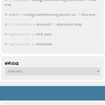
ಕಂತು
ರಾಜೀವ್
on
ಬಸವಣ್ಣನ ವಚನಗಳಿಂದ ಆಯ್ದ ಸಾಲುಗಳ ಓದು – 13ನೆಯ ಕಂತು
K.V Shashidhara
on
ಹೊನಲುವಿಗೆ 11 ವರುಶ ತುಂಬಿದ ನಲಿವು
Raghuramu N.V.
on
ಕವಿತೆ: ಅವಳು
Raghuramu N.V.
on
ಹನಿಗವನಗಳು
ಹಳೆಯವು
ಹಳೆಯವು