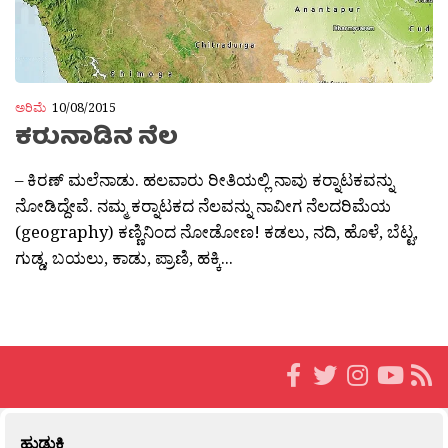
ಅರಿಮೆ
10/08/2015
ಕರುನಾಡಿನ ನೆಲ
– ಕಿರಣ್ ಮಲೆನಾಡು. ಹಲವಾರು ರೀತಿಯಲ್ಲಿ ನಾವು ಕರ‍್ನಾಟಕವನ್ನು
ನೋಡಿದ್ದೇವೆ. ನಮ್ಮ ಕರ‍್ನಾಟಕದ ನೆಲವನ್ನು ನಾವೀಗ ನೆಲದರಿಮೆಯ
(geography) ಕಣ್ಣಿನಿಂದ ನೋಡೋಣ! ಕಡಲು, ನದಿ, ಹೊಳೆ, ಬೆಟ್ಟ,
ಗುಡ್ಡ, ಬಯಲು, ಕಾಡು, ಪ್ರಾಣಿ, ಹಕ್ಕಿ...
ಹುಡುಕಿ