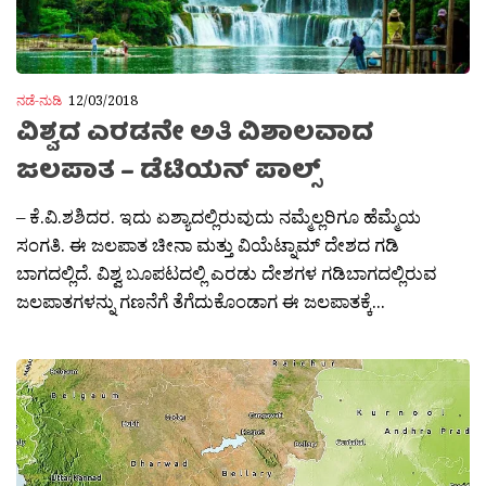
ನಡೆ-ನುಡಿ
12/03/2018
ವಿಶ್ವದ ಎರಡನೇ ಅತಿ ವಿಶಾಲವಾದ
ಜಲಪಾತ – ಡೆಟಿಯನ್ ಪಾಲ್ಸ್
– ಕೆ.ವಿ.ಶಶಿದರ. ಇದು ಏಶ್ಯಾದಲ್ಲಿರುವುದು ನಮ್ಮೆಲ್ಲರಿಗೂ ಹೆಮ್ಮೆಯ
ಸಂಗತಿ. ಈ ಜಲಪಾತ ಚೀನಾ ಮತ್ತು ವಿಯೆಟ್ನಾಮ್ ದೇಶದ ಗಡಿ
ಬಾಗದಲ್ಲಿದೆ. ವಿಶ್ವ ಬೂಪಟದಲ್ಲಿ ಎರಡು ದೇಶಗಳ ಗಡಿಬಾಗದಲ್ಲಿರುವ
ಜಲಪಾತಗಳನ್ನು ಗಣನೆಗೆ ತೆಗೆದುಕೊಂಡಾಗ ಈ ಜಲಪಾತಕ್ಕೆ...