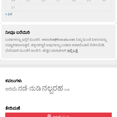
31
« Jul
ನೀವೂ ಬರೆಯಿರಿ
ಬರಹಗಳನ್ನು ಇಲ್ಲಿಗೆ ಮಿಂಚಿಸಿ:
minche@honalu.net
ನಿಮ್ಮ ಮಿಂಚೆ ವಿಳಾಸವನ್ನು
ಗುಟ್ಟಾಗಿಡಲಾಗುತ್ತದೆ. ಚಿತ್ರಗಳಿದ್ದರೆ ಅವುಗಳನ್ನು ಬರಹದ ಕಡತದೊಡನೆ ಸೇರಿಸಬೇಡಿ,
ಬೇರೆಯಾಗಿ ಮಿಂಚೆಗೆ ಅಂಟಿಸಿ. ಹೆಚ್ಚಿನ ಮಾಹಿತಿಗಾಗಿ
ಇಲ್ಲಿ ಒತ್ತಿ
.
ಕವಲುಗಳು
ನಲ್ಬರಹ
ನಡೆ-ನುಡಿ
ಅರಿಮೆ
ನಾಡು
ತೇದಿಮಣೆ
ಆಗಸ್ಟ್ 2026