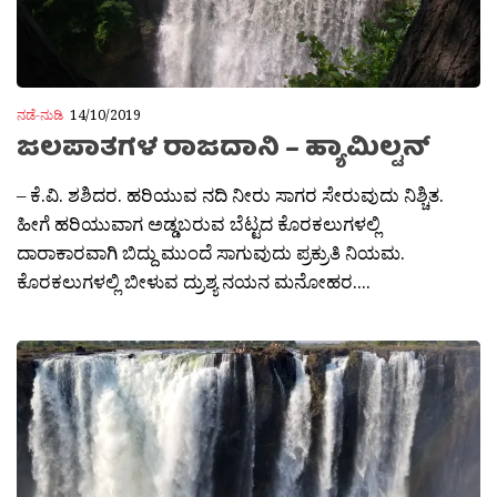
ನಡೆ-ನುಡಿ
14/10/2019
ಜಲಪಾತಗಳ ರಾಜದಾನಿ – ಹ್ಯಾಮಿಲ್ಟನ್
– ಕೆ.ವಿ. ಶಶಿದರ. ಹರಿಯುವ ನದಿ ನೀರು ಸಾಗರ ಸೇರುವುದು ನಿಶ್ಚಿತ.
ಹೀಗೆ ಹರಿಯುವಾಗ ಅಡ್ಡಬರುವ ಬೆಟ್ಟದ ಕೊರಕಲುಗಳಲ್ಲಿ
ದಾರಾಕಾರವಾಗಿ ಬಿದ್ದು ಮುಂದೆ ಸಾಗುವುದು ಪ್ರಕ್ರುತಿ ನಿಯಮ.
ಕೊರಕಲುಗಳಲ್ಲಿ ಬೀಳುವ ದ್ರುಶ್ಯ ನಯನ ಮನೋಹರ....