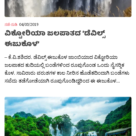
ನಡೆ-ನುಡಿ
04/03/2019
ವಿಕ್ಟೋರಿಯಾ ಜಲಪಾತದ ‘ಡೆವಿಲ್ಸ್
ಈಜುಕೊಳ’
– ಕೆ.ವಿ.ಶಶಿದರ. ಡೆವಿಲ್ಸ್ ಈಜುಕೊಳ ಜಾಂಬಿಯಾದ ವಿಕ್ಟೋರಿಯಾ
ಜಲಪಾತದ ತುದಿಯಲ್ಲಿ ಬಂಡೆಗಳಿಂದ ರೂಪುಗೊಂಡ ಒಂದು ನೈಸರ‍್ಗಿಕ
ಕೊಳ. ಸಾವಿರಾರು ವರುಶಗಳ ಕಾಲ ನೀರಿನ ಹೊಡೆತದಿಂದಾಗಿ ಬಂಡೆಗಳು
ಸವೆದು ತಡೆಗೋಡೆಯಾಗಿ ರೂಪುಗೊಂಡಿದ್ದರಿಂದ ಈ ಈಜುಕೊಳ...