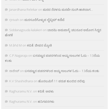
Janardhana Relekar
on
ಮರದ ನೆರಳನು ಮರವೇ ನುಂಗಿ ಹಾಕಿದಾಗ…
rjnivah
on
ಮನಸೂರೆಗೊಳ್ಳುವ ಲೈಟ್ಲಮ್ ಕಣಿವೆ
Siddanagouda kalakeri
on
ಬಾದಮಿ ಅಮವಾಸ್ಯೆ: ಚಬನೂರ ಅಮೋಗ ಸಿದ್ದನ
ಹೇಳಿಕೆ
M âñd M
on
ಕವಿತೆ: ಜೀವನ ಜ್ಯೋತಿ
C.P.Nagaraja
on
ಬಸವಣ್ಣನ ವಚನಗಳಿಂದ ಆಯ್ದ ಸಾಲುಗಳ ಓದು – 13ನೆಯ
ಕಂತು
ರಾಜೀವ್
on
ಬಸವಣ್ಣನ ವಚನಗಳಿಂದ ಆಯ್ದ ಸಾಲುಗಳ ಓದು – 13ನೆಯ ಕಂತು
K.V Shashidhara
on
ಹೊನಲುವಿಗೆ 11 ವರುಶ ತುಂಬಿದ ನಲಿವು
Raghuramu N.V.
on
ಕವಿತೆ: ಅವಳು
Raghuramu N.V.
on
ಹನಿಗವನಗಳು