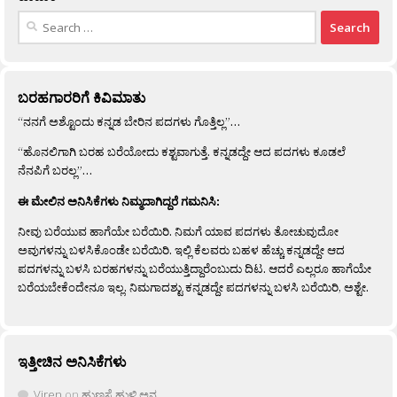
Search
for:
ಬರಹಗಾರರಿಗೆ ಕಿವಿಮಾತು
“ನನಗೆ ಅಶ್ಟೊಂದು ಕನ್ನಡ ಬೇರಿನ ಪದಗಳು ಗೊತ್ತಿಲ್ಲ”…
“ಹೊನಲಿಗಾಗಿ ಬರಹ ಬರೆಯೋದು ಕಶ್ಟವಾಗುತ್ತೆ. ಕನ್ನಡದ್ದೇ ಆದ ಪದಗಳು ಕೂಡಲೆ
ನೆನಪಿಗೆ ಬರಲ್ಲ”…
ಈ ಮೇಲಿನ ಅನಿಸಿಕೆಗಳು ನಿಮ್ಮದಾಗಿದ್ದರೆ ಗಮನಿಸಿ:
ನೀವು ಬರೆಯುವ ಹಾಗೆಯೇ ಬರೆಯಿರಿ. ನಿಮಗೆ ಯಾವ ಪದಗಳು ತೋಚುವುದೋ
ಅವುಗಳನ್ನು ಬಳಸಿಕೊಂಡೇ ಬರೆಯಿರಿ. ಇಲ್ಲಿ ಕೆಲವರು ಬಹಳ ಹೆಚ್ಚು ಕನ್ನಡದ್ದೇ ಆದ
ಪದಗಳನ್ನು ಬಳಸಿ ಬರಹಗಳನ್ನು ಬರೆಯುತ್ತಿದ್ದಾರೆಂಬುದು ದಿಟ. ಆದರೆ ಎಲ್ಲರೂ ಹಾಗೆಯೇ
ಬರೆಯಬೇಕೆಂದೇನೂ ಇಲ್ಲ. ನಿಮಗಾದಶ್ಟು ಕನ್ನಡದ್ದೇ ಪದಗಳನ್ನು ಬಳಸಿ ಬರೆಯಿರಿ, ಅಶ್ಟೇ.
ಇತ್ತೀಚಿನ ಅನಿಸಿಕೆಗಳು
Viren
on
ಹುಣಸೆ ಹುಳಿ ಅನ್ನ