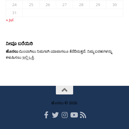
24
25
26
27
28
29
30
31
« Jul
ನೀವೂ ಬರೆಯಿರಿ
ಹೊನಲು
ಮಿಂಬಾಗಿಲು ನಿಮಗಾಗಿ ಯಾವಾಗಲೂ ತೆರೆದಿರುತ್ತದೆ. ನಿಮ್ಮ ಬರಹಗಳನ್ನು
ಕಳುಹಿಸಲು
ಇಲ್ಲಿ ಒತ್ತಿ
.
ಹೊನಲು © 2026.