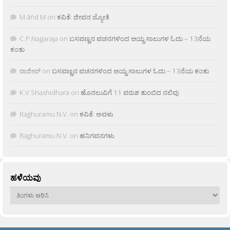
M âñd M
on
ಕವಿತೆ: ಜೀವನ ಜ್ಯೋತಿ
C.P.Nagaraja
on
ಬಸವಣ್ಣನ ವಚನಗಳಿಂದ ಆಯ್ದ ಸಾಲುಗಳ ಓದು – 13ನೆಯ
ಕಂತು
ರಾಜೀವ್
on
ಬಸವಣ್ಣನ ವಚನಗಳಿಂದ ಆಯ್ದ ಸಾಲುಗಳ ಓದು – 13ನೆಯ ಕಂತು
K.V Shashidhara
on
ಹೊನಲುವಿಗೆ 11 ವರುಶ ತುಂಬಿದ ನಲಿವು
Raghuramu N.V.
on
ಕವಿತೆ: ಅವಳು
Raghuramu N.V.
on
ಹನಿಗವನಗಳು
ಹಳೆಯವು
ಹಳೆಯವು