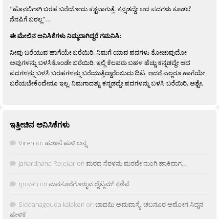
“ಹೊನಲಿಗಾಗಿ ಬರಹ ಬರೆಯೋದು ಕಶ್ಟವಾಗುತ್ತೆ. ಕನ್ನಡದ್ದೇ ಆದ ಪದಗಳು ಕೂಡಲೆ
ನೆನಪಿಗೆ ಬರಲ್ಲ”…
ಈ ಮೇಲಿನ ಅನಿಸಿಕೆಗಳು ನಿಮ್ಮದಾಗಿದ್ದರೆ ಗಮನಿಸಿ:
ನೀವು ಬರೆಯುವ ಹಾಗೆಯೇ ಬರೆಯಿರಿ. ನಿಮಗೆ ಯಾವ ಪದಗಳು ತೋಚುವುದೋ
ಅವುಗಳನ್ನು ಬಳಸಿಕೊಂಡೇ ಬರೆಯಿರಿ. ಇಲ್ಲಿ ಕೆಲವರು ಬಹಳ ಹೆಚ್ಚು ಕನ್ನಡದ್ದೇ ಆದ
ಪದಗಳನ್ನು ಬಳಸಿ ಬರಹಗಳನ್ನು ಬರೆಯುತ್ತಿದ್ದಾರೆಂಬುದು ದಿಟ. ಆದರೆ ಎಲ್ಲರೂ ಹಾಗೆಯೇ
ಬರೆಯಬೇಕೆಂದೇನೂ ಇಲ್ಲ. ನಿಮಗಾದಶ್ಟು ಕನ್ನಡದ್ದೇ ಪದಗಳನ್ನು ಬಳಸಿ ಬರೆಯಿರಿ, ಅಶ್ಟೇ.
ಇತ್ತೀಚಿನ ಅನಿಸಿಕೆಗಳು
Viren
on
ಹುಣಸೆ ಹುಳಿ ಅನ್ನ
Janardhana Relekar
on
ಮರದ ನೆರಳನು ಮರವೇ ನುಂಗಿ ಹಾಕಿದಾಗ…
rjnivah
on
ಮನಸೂರೆಗೊಳ್ಳುವ ಲೈಟ್ಲಮ್ ಕಣಿವೆ
Siddanagouda kalakeri
on
ಬಾದಮಿ ಅಮವಾಸ್ಯೆ: ಚಬನೂರ ಅಮೋಗ ಸಿದ್ದನ
ಹೇಳಿಕೆ