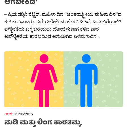
ಆಗಬೇಕಿದೆ’
– ಪ್ರಿಯದರ‍್ಶಿನಿ ಶೆಟ್ಟರ್. ಮಹಿಳಾ ದಿನ “ಅಂತರಾಶ್ಟ್ರೀಯ ಮಹಿಳಾ ದಿನ”ದ
ಕುರಿತು ಏನಾದರೂ ಬರೆಯಬೇಕೆಂದು ಲೇಕನಿ ಹಿಡಿದೆ. ಏನು ಬರೆಯಲಿ?
ಪೌಶ್ಟಿಕತೆಯ ಬಗ್ಗೆ ಬರೆಯಲು ಯೋಚಿಸುವಾಗ ಕಳೆದ ವಾರ
ಅಪೌಶ್ಟಿಕತೆಯ ಕಾರಣದಿಂದ ಅಸುನೀಗಿದ ಎಳೆಮಗುವಿನ...
ಅರಿಮೆ
29/06/2015
ನುಡಿ ಮತ್ತು ಲಿಂಗ ತಾರತಮ್ಯ