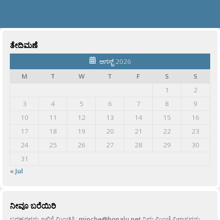
ತೇದಿಮಣೆ
ಆಗಸ್ಟ್ 2026
M
T
W
T
F
S
S
1
2
3
4
5
6
7
8
9
10
11
12
13
14
15
16
17
18
19
20
21
22
23
24
25
26
27
28
29
30
31
« Jul
ನೀವೂ ಬರೆಯಿರಿ
ಬರಹಗಳನ್ನು ಇಲ್ಲಿಗೆ ಮಿಂಚಿಸಿ:
minche@honalu.net
ನಿಮ್ಮ ಮಿಂಚೆ ವಿಳಾಸವನ್ನು