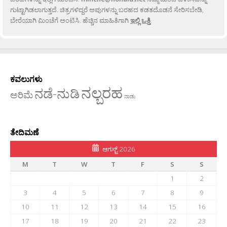
ಗುಟ್ಟಾಗಿಡಲಾಗುತ್ತದೆ. ಚಿತ್ರಗಳಿದ್ದರೆ ಅವುಗಳನ್ನು ಬರಹದ ಕಡತದೊಡನೆ ಸೇರಿಸಬೇಡಿ,
ಬೇರೆಯಾಗಿ ಮಿಂಚೆಗೆ ಅಂಟಿಸಿ. ಹೆಚ್ಚಿನ ಮಾಹಿತಿಗಾಗಿ
ಇಲ್ಲಿ ಒತ್ತಿ
.
ಕವಲುಗಳು
ನಲ್ಬರಹ
ನಡೆ-ನುಡಿ
ಅರಿಮೆ
ನಾಡು
ತೇದಿಮಣೆ
ಆಗಸ್ಟ್ 2026
M
T
W
T
F
S
S
1
2
3
4
5
6
7
8
9
10
11
12
13
14
15
16
17
18
19
20
21
22
23