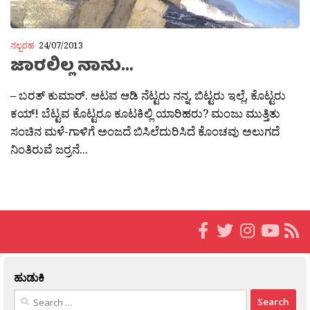
ನಲ್ಬರಹ
24/07/2013
ಜಾರಲಿಲ್ಲ ನಾನು…
– ಬರತ್ ಕುಮಾರ್. ಆಟವ ಆಡಿ ನೆಟ್ಟರು ನನ್ನ, ಬಿಟ್ಟರು ಇಲ್ಲೆ, ಕೊಟ್ಟರು
ಕಯ್! ಬೆಟ್ಟವ ಕೊಟ್ಟರೂ ಕೂಟಕಿಲ್ಲಿ ಯಾರಿಹರು? ಮಂಜು ಮುತ್ತಿತು
ಸಂಚಿನ ಮಳೆ-ಗಾಳಿಗೆ ಅಂಜದೆ ಬಿಸಿಲೆದುರಿಸಿದೆ ಕೊಂಚವು ಅಲುಗದೆ
ನಿಂತಿರುವೆ ಜರ್ರನೆ...
ಹುಡುಕಿ
Search
for: