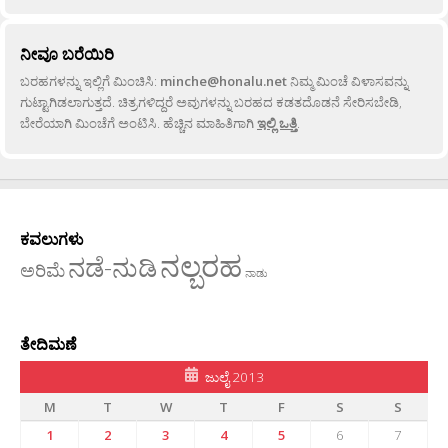
ನೀವೂ ಬರೆಯಿರಿ
ಬರಹಗಳನ್ನು ಇಲ್ಲಿಗೆ ಮಿಂಚಿಸಿ:
minche@honalu.net
ನಿಮ್ಮ ಮಿಂಚೆ ವಿಳಾಸವನ್ನು
ಗುಟ್ಟಾಗಿಡಲಾಗುತ್ತದೆ. ಚಿತ್ರಗಳಿದ್ದರೆ ಅವುಗಳನ್ನು ಬರಹದ ಕಡತದೊಡನೆ ಸೇರಿಸಬೇಡಿ,
ಬೇರೆಯಾಗಿ ಮಿಂಚೆಗೆ ಅಂಟಿಸಿ. ಹೆಚ್ಚಿನ ಮಾಹಿತಿಗಾಗಿ
ಇಲ್ಲಿ ಒತ್ತಿ
.
ಕವಲುಗಳು
ನಲ್ಬರಹ
ನಡೆ-ನುಡಿ
ಅರಿಮೆ
ನಾಡು
ತೇದಿಮಣೆ
ಜುಲೈ 2013
M
T
W
T
F
S
S
1
2
3
4
5
6
7