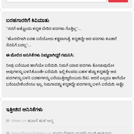
ಬರಹಗಾರರಿಗೆ ಕಿವಿಮಾತು
“ನನಗೆ ಅಶ್ಟೊಂದು ಕನ್ನಡ ಬೇರಿನ ಪದಗಳು ಗೊತ್ತಿಲ್ಲ”…
“ಹೊನಲಿಗಾಗಿ ಬರಹ ಬರೆಯೋದು ಕಶ್ಟವಾಗುತ್ತೆ. ಕನ್ನಡದ್ದೇ ಆದ ಪದಗಳು ಕೂಡಲೆ
ನೆನಪಿಗೆ ಬರಲ್ಲ”…
ಈ ಮೇಲಿನ ಅನಿಸಿಕೆಗಳು ನಿಮ್ಮದಾಗಿದ್ದರೆ ಗಮನಿಸಿ:
ನೀವು ಬರೆಯುವ ಹಾಗೆಯೇ ಬರೆಯಿರಿ. ನಿಮಗೆ ಯಾವ ಪದಗಳು ತೋಚುವುದೋ
ಅವುಗಳನ್ನು ಬಳಸಿಕೊಂಡೇ ಬರೆಯಿರಿ. ಇಲ್ಲಿ ಕೆಲವರು ಬಹಳ ಹೆಚ್ಚು ಕನ್ನಡದ್ದೇ ಆದ
ಪದಗಳನ್ನು ಬಳಸಿ ಬರಹಗಳನ್ನು ಬರೆಯುತ್ತಿದ್ದಾರೆಂಬುದು ದಿಟ. ಆದರೆ ಎಲ್ಲರೂ ಹಾಗೆಯೇ
ಬರೆಯಬೇಕೆಂದೇನೂ ಇಲ್ಲ. ನಿಮಗಾದಶ್ಟು ಕನ್ನಡದ್ದೇ ಪದಗಳನ್ನು ಬಳಸಿ ಬರೆಯಿರಿ, ಅಶ್ಟೇ.
ಇತ್ತೀಚಿನ ಅನಿಸಿಕೆಗಳು
Viren
on
ಹುಣಸೆ ಹುಳಿ ಅನ್ನ
Janardhana Relekar
on
ಮರದ ನೆರಳನು ಮರವೇ ನುಂಗಿ ಹಾಕಿದಾಗ…