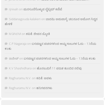
rjnivah
on
ಮನಸೂರೆಗೊಳ್ಳುವ ಲೈಟ್ಲಮ್ ಕಣಿವೆ
Siddanagouda kalakeri
on
ಬಾದಮಿ ಅಮವಾಸ್ಯೆ: ಚಬನೂರ ಅಮೋಗ ಸಿದ್ದನ
ಹೇಳಿಕೆ
M âñd M
on
ಕವಿತೆ: ಜೀವನ ಜ್ಯೋತಿ
C.P.Nagaraja
on
ಬಸವಣ್ಣನ ವಚನಗಳಿಂದ ಆಯ್ದ ಸಾಲುಗಳ ಓದು – 13ನೆಯ
ಕಂತು
ರಾಜೀವ್
on
ಬಸವಣ್ಣನ ವಚನಗಳಿಂದ ಆಯ್ದ ಸಾಲುಗಳ ಓದು – 13ನೆಯ ಕಂತು
K.V Shashidhara
on
ಹೊನಲುವಿಗೆ 11 ವರುಶ ತುಂಬಿದ ನಲಿವು
Raghuramu N.V.
on
ಕವಿತೆ: ಅವಳು
Raghuramu N.V.
on
ಹನಿಗವನಗಳು