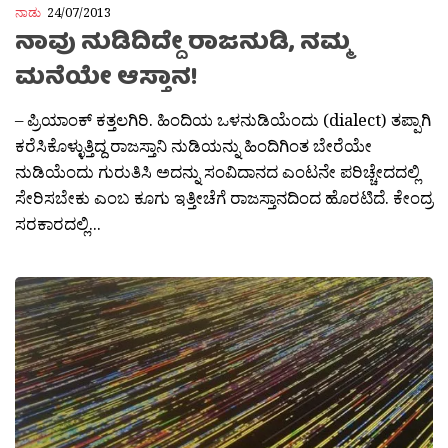
ನಾಡು
24/07/2013
ನಾವು ನುಡಿದಿದ್ದೇ ರಾಜನುಡಿ, ನಮ್ಮ
ಮನೆಯೇ ಆಸ್ತಾನ!
– ಪ್ರಿಯಾಂಕ್ ಕತ್ತಲಗಿರಿ. ಹಿಂದಿಯ ಒಳನುಡಿಯೆಂದು (dialect) ತಪ್ಪಾಗಿ
ಕರೆಸಿಕೊಳ್ಳುತ್ತಿದ್ದ ರಾಜಸ್ತಾನಿ ನುಡಿಯನ್ನು ಹಿಂದಿಗಿಂತ ಬೇರೆಯೇ
ನುಡಿಯೆಂದು ಗುರುತಿಸಿ ಅದನ್ನು ಸಂವಿದಾನದ ಎಂಟನೇ ಪರಿಚ್ಚೇದದಲ್ಲಿ
ಸೇರಿಸಬೇಕು ಎಂಬ ಕೂಗು ಇತ್ತೀಚೆಗೆ ರಾಜಸ್ತಾನದಿಂದ ಹೊರಟಿದೆ. ಕೇಂದ್ರ
ಸರಕಾರದಲ್ಲಿ...