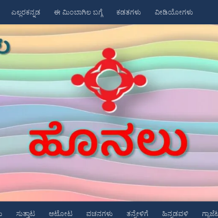
ಎಲ್ಲರಕನ್ನಡ
ಈ ಮಿಂಬಾಗಿಲ ಬಗ್ಗೆ
ಕಡತಗಳು
ವೀಡಿಯೋಗಳು
ು
ಸುತ್ತಾಟ
ಆಟೋಟ
ವಚನಗಳು
ತನ್ನೇಳಿಗೆ
ಹಿನ್ನಡವಳಿ
ಗ್ಯಾಜೆ