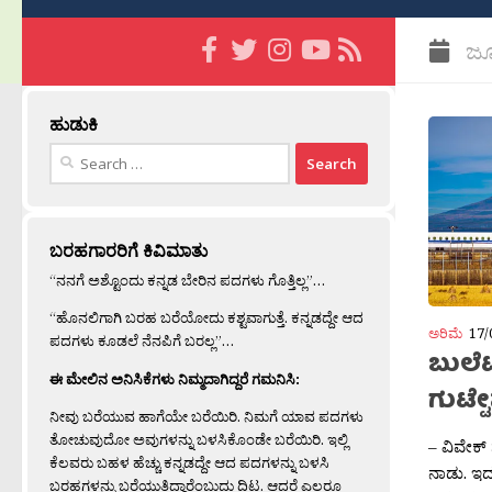
ಜೂ
ಹುಡುಕಿ
Search
for:
ಬರಹಗಾರರಿಗೆ ಕಿವಿಮಾತು
“ನನಗೆ ಅಶ್ಟೊಂದು ಕನ್ನಡ ಬೇರಿನ ಪದಗಳು ಗೊತ್ತಿಲ್ಲ”…
“ಹೊನಲಿಗಾಗಿ ಬರಹ ಬರೆಯೋದು ಕಶ್ಟವಾಗುತ್ತೆ. ಕನ್ನಡದ್ದೇ ಆದ
ಅರಿಮೆ
17/
ಪದಗಳು ಕೂಡಲೆ ನೆನಪಿಗೆ ಬರಲ್ಲ”…
ಬುಲೆಟ
ಈ ಮೇಲಿನ ಅನಿಸಿಕೆಗಳು ನಿಮ್ಮದಾಗಿದ್ದರೆ ಗಮನಿಸಿ:
ಗುಟ್ಟ
ನೀವು ಬರೆಯುವ ಹಾಗೆಯೇ ಬರೆಯಿರಿ. ನಿಮಗೆ ಯಾವ ಪದಗಳು
ತೋಚುವುದೋ ಅವುಗಳನ್ನು ಬಳಸಿಕೊಂಡೇ ಬರೆಯಿರಿ. ಇಲ್ಲಿ
– ವಿವೇಕ್
ಕೆಲವರು ಬಹಳ ಹೆಚ್ಚು ಕನ್ನಡದ್ದೇ ಆದ ಪದಗಳನ್ನು ಬಳಸಿ
ನಾಡು. ಇದ
ಬರಹಗಳನ್ನು ಬರೆಯುತ್ತಿದ್ದಾರೆಂಬುದು ದಿಟ. ಆದರೆ ಎಲ್ಲರೂ