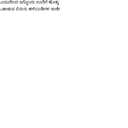
 ಒಂದೂರಿಂದ ಇನ್ನೊಂದು ಊರಿಗೆ ಹೊತ್ತು
 ಓಡಾಡುವ ಬಿರುಸು ಹಳಿಬಂಡಿಗಳ ನಾಡೇ