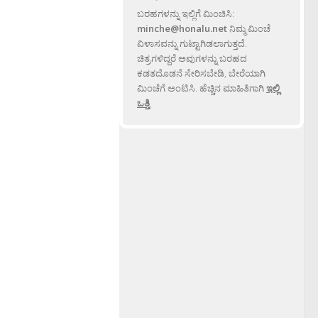
ಬರಹಗಳನ್ನು ಇಲ್ಲಿಗೆ ಮಿಂಚಿಸಿ:
minche@honalu.net
ನಿಮ್ಮ ಮಿಂಚೆ
ವಿಳಾಸವನ್ನು ಗುಟ್ಟಾಗಿಡಲಾಗುತ್ತದೆ.
ಚಿತ್ರಗಳಿದ್ದರೆ ಅವುಗಳನ್ನು ಬರಹದ
ಕಡತದೊಡನೆ ಸೇರಿಸಬೇಡಿ, ಬೇರೆಯಾಗಿ
ಮಿಂಚೆಗೆ ಅಂಟಿಸಿ. ಹೆಚ್ಚಿನ ಮಾಹಿತಿಗಾಗಿ
ಇಲ್ಲಿ
ಒತ್ತಿ
.