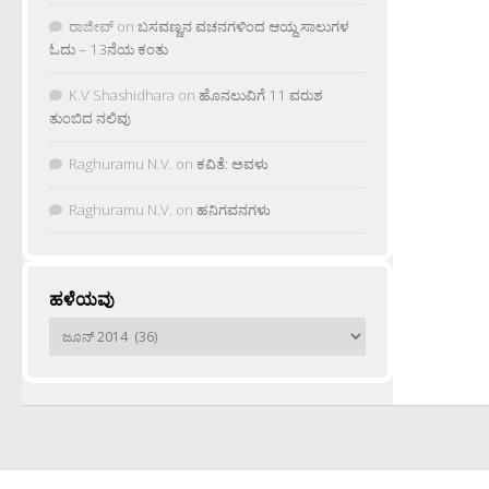
ರಾಜೀವ್
on
ಬಸವಣ್ಣನ ವಚನಗಳಿಂದ ಆಯ್ದ ಸಾಲುಗಳ
ಓದು – 13ನೆಯ ಕಂತು
K.V Shashidhara
on
ಹೊನಲುವಿಗೆ 11 ವರುಶ
ತುಂಬಿದ ನಲಿವು
Raghuramu N.V.
on
ಕವಿತೆ: ಅವಳು
Raghuramu N.V.
on
ಹನಿಗವನಗಳು
ಹಳೆಯವು
ಹಳೆಯವು