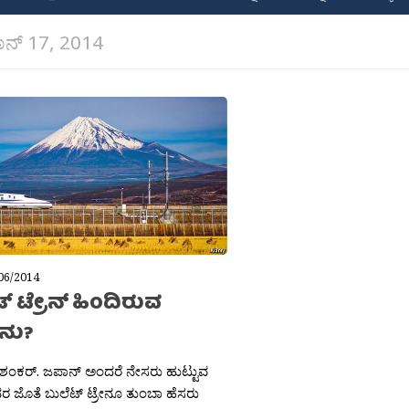
ನ್ 17, 2014
06/2014
್ ಟ್ರೇನ್ ಹಿಂದಿರುವ
ೇನು?
 ಶಂಕರ್. ಜಪಾನ್ ಅಂದರೆ ನೇಸರು ಹುಟ್ಟುವ
ರ ಜೊತೆ ಬುಲೆಟ್ ಟ್ರೇನೂ ತುಂಬಾ ಹೆಸರು