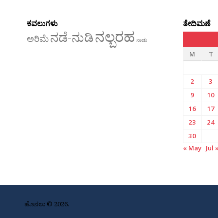
ಕವಲುಗಳು
ತೇದಿಮಣೆ
ನಲ್ಬರಹ
ನಡೆ-ನುಡಿ
ಅರಿಮೆ
ನಾಡು
M
T
2
3
9
10
16
17
23
24
30
« May
Jul 
ಹೊನಲು © 2026.