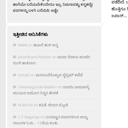
ಪಡೆದಿದೆ.
ಹಾಗೆಯೇ ಬರೆಯಬೇಕೆಂದೇನೂ ಇಲ್ಲ. ನಿಮಗಾದಶ್ಟು ಕನ್ನಡದ್ದೇ
ಹೊತ್ತಿಗೂ
ಪದಗಳನ್ನು ಬಳಸಿ ಬರೆಯಿರಿ, ಅಶ್ಟೇ.
ಜಪಾನ್....
ಇತ್ತೀಚಿನ ಅನಿಸಿಕೆಗಳು
Viren
on
ಹುಣಸೆ ಹುಳಿ ಅನ್ನ
Janardhana Relekar
on
ಮರದ ನೆರಳನು ಮರವೇ
ನುಂಗಿ ಹಾಕಿದಾಗ…
rjnivah
on
ಮನಸೂರೆಗೊಳ್ಳುವ ಲೈಟ್ಲಮ್ ಕಣಿವೆ
Siddanagouda kalakeri
on
ಬಾದಮಿ ಅಮವಾಸ್ಯೆ:
ಚಬನೂರ ಅಮೋಗ ಸಿದ್ದನ ಹೇಳಿಕೆ
M âñd M
on
ಕವಿತೆ: ಜೀವನ ಜ್ಯೋತಿ
C.P.Nagaraja
on
ಬಸವಣ್ಣನ ವಚನಗಳಿಂದ ಆಯ್ದ
ಸಾಲುಗಳ ಓದು – 13ನೆಯ ಕಂತು